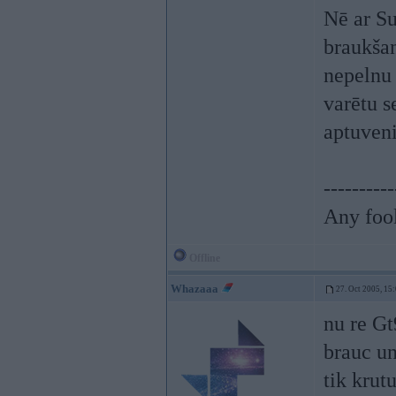
Nē ar Su
braukšan
nepelnu 
varētu s
aptuveni
----------
Any fool
Offline
Whazaaa
27. Oct 2005, 15
nu re Gt
brauc un
tik krut