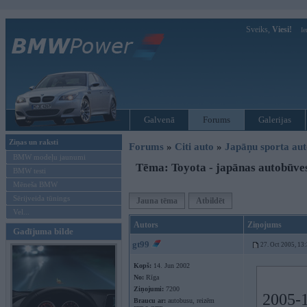
Sveiks,
Viesi!
Ie
Galvenā
Forums
Galerijas
Ziņas un raksti
Forums
»
Citi auto
»
Japāņu sporta aut
BMW modeļu jaunumi
Tēma: Toyota - japānas autobūve
BMW testi
Mēneša BMW
Sērijveida tūnings
Jauna tēma
Atbildēt
Vel...
Autors
Ziņojums
Gadījuma bilde
gt99
27. Oct 2005, 13
Kopš:
14. Jun 2002
No:
Rīga
Ziņojumi:
7200
2005-1
Braucu ar:
autobusu, reizēm