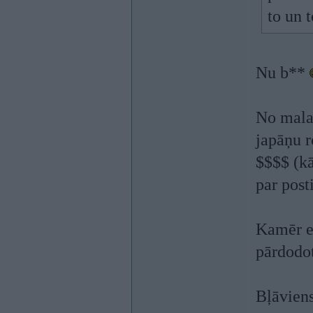
to un 
Nu b**
No malas
japāņu r
$$$$ (kā
par posti
Kamēr ed
pārdodot
Bļāviens