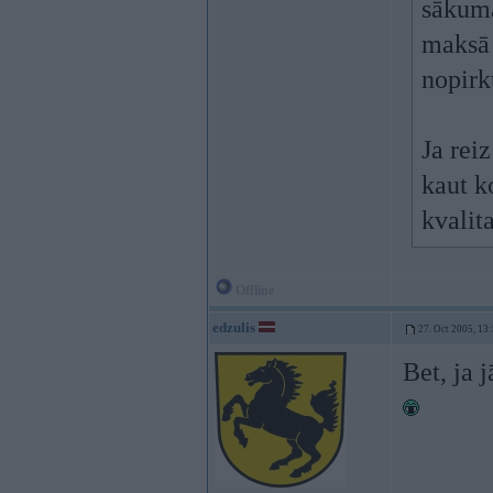
sākuma
maksā 
nopirk
Ja rei
kaut k
kvalit
Offline
edzulis
27. Oct 2005, 13
Bet, ja 