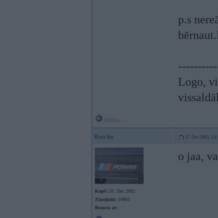
p.s nere
bērnaut.l
----------
Logo, vi
vissaldā
Offline
Raicha
27. Oct 2005, 13
o jaa, v
Kopš:
26. Dec 2002
Ziņojumi:
14865
Braucu ar: