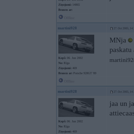
Ziņojumi:
14865
Braucu ar:
Offline
martini928
27. Oct 2005, 14
MNja
paskatu 
Kopš:
06. Jun 2002
martini92
No:
Rīga
Ziņojumi:
469
Braucu ar:
Porsche 928GT '89
Offline
martini928
27. Oct 2005, 14
jaa un j
attiecaa
Kopš:
06. Jun 2002
No:
Rīga
Ziņojumi:
469