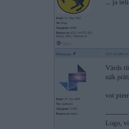
... ja ie
Kopš:
13. May 2002
No:
Rīga
Ziņojumi:
56481
Braucu ar:
S212, 911TT, 951,
635csi, NSX, Tillotson t4
Offline
Whazaaa
27. Oct 2005, 15
Vārds tū
nāk prāt
vot pie
Kopš:
24. Jun 2004
No:
Saulkrasti
Ziņojumi:
71589
----------
Braucu ar:
metro
Logo, vi