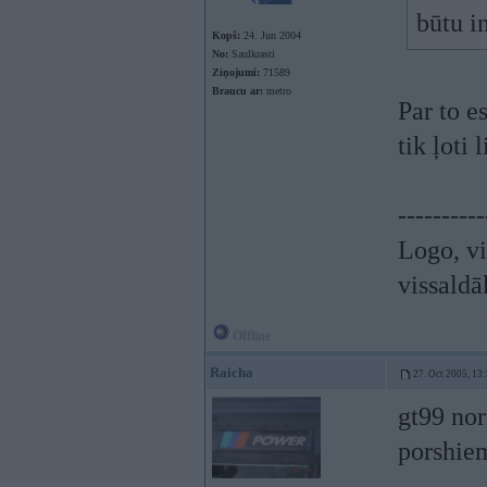
būtu i
Kopš:
24. Jun 2004
No:
Saulkrasti
Ziņojumi:
71589
Braucu ar:
metro
Par to e
tik ļoti
----------
Logo, vi
vissaldā
Offline
Raicha
27. Oct 2005, 13
gt99 no
porshi