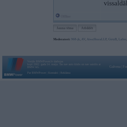
vissaldā
Offline
Jauna tēma
Atbildēt
Moderatori:
968-jk
,
AV
,
AiwaShuraLLP
,
GirtzB
,
Lafter
Vortāls BMWPower.lv darbojas
kopš 2002. gada 14. maija. Tas nav auto klubs un nav saistīts ar
Galvena
|
Fo
BMW AG.
Par BMWPower
|
Kontakti
|
Reklāma