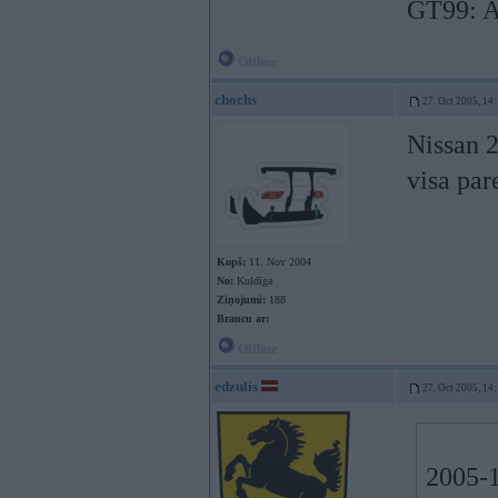
GT99: A 
Offline
chochs
27. Oct 2005, 14
Nissan 2
visa par
Kopš:
11. Nov 2004
No:
Kuldīga
Ziņojumi:
188
Braucu ar:
Offline
edzulis
27. Oct 2005, 14
2005-1