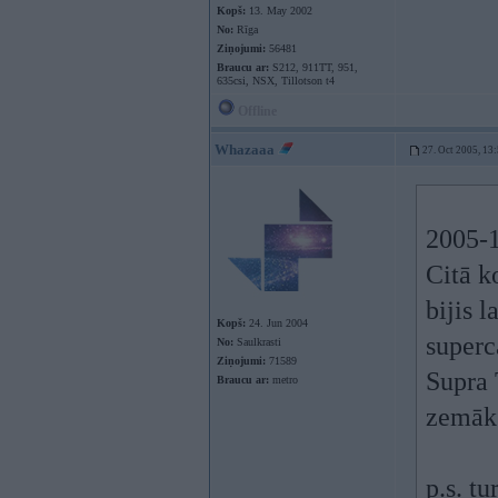
Kopš:
13. May 2002
No:
Rīga
Ziņojumi:
56481
Braucu ar:
S212, 911TT, 951,
635csi, NSX, Tillotson t4
Offline
Whazaaa
27. Oct 2005, 13
2005-1
Citā k
bijis 
Kopš:
24. Jun 2004
superc
No:
Saulkrasti
Ziņojumi:
71589
Supra 
Braucu ar:
metro
zemāk.
p.s. t