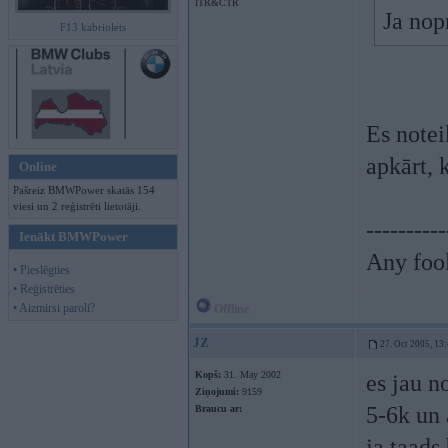
ITR&CTR
Ja nop
F13 kabriolets
Es notei
apkārt, 
Online
Pašreiz BMWPower skatās 154
viesi un 2 reģistrēti lietotāji.
----------
Ienākt BMWPower
Any fool
• Pieslēgties
• Reģistrēties
• Aizmirsi paroli?
Offline
JZ
27. Oct 2005, 13
Kopš:
31. May 2002
es jau n
Ziņojumi:
9159
5-6k un 
Braucu ar:
ja taads