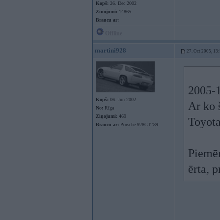
Kopš:
26. Dec 2002
Ziņojumi:
14865
Braucu ar:
Offline
martini928
27. Oct 2005, 13
2005-1
Kopš:
06. Jun 2002
Ar ko 
No:
Rīga
Ziņojumi:
469
Toyot
Braucu ar:
Porsche 928GT '89
Piemēr
ērta, p