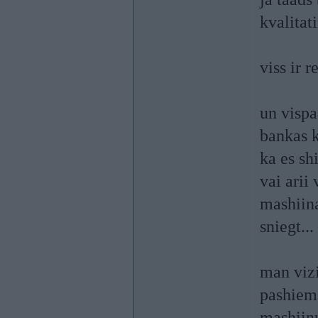
kvalitat
viss ir r
un vispa
bankas k
ka es sh
vai arii
mashiina
sniegt...
man vizi
pashiem 
mashiinu