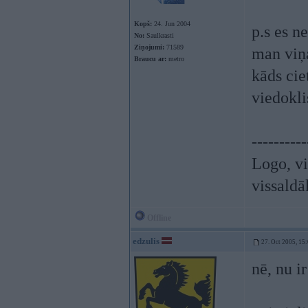
Kopš:
24. Jun 2004
p.s es n
No:
Saulkrasti
Ziņojumi:
71589
man viņa
Braucu ar:
metro
kāds cie
viedokli
----------
Logo, vi
vissaldā
Offline
edzulis
27. Oct 2005, 15
nē, nu i