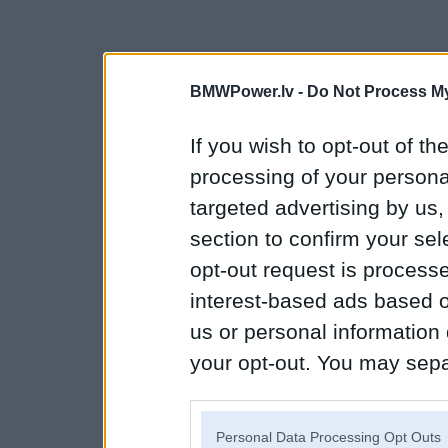
BMWPower.lv -
Do Not Process My
If you wish to opt-out of the
processing of your personal
targeted advertising by us
section to confirm your sel
opt-out request is proces
interest-based ads based o
us or personal information d
your opt-out. You may separ
disclosure of your personal
IAB’s list of downstream pa
Personal Data Processing Opt Outs