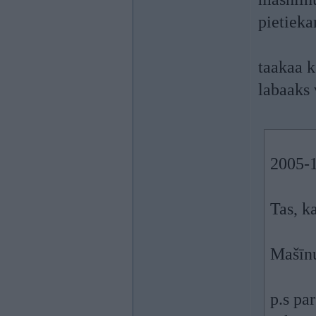
pietieka
taakaa k
labaaks 
2005-1
Tas, k
Mašīnu
p.s pa