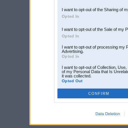
also be disclosed by us to 
I want to opt-out of the Sharing of 
Downstream Participants
th
Opted In
third parties.
I want to opt-out of the Sale of my 
Opted In
I want to opt-out of processing my 
Advertising.
Opted In
I want to opt-out of Collection, Use
of my Personal Data that Is Unrelat
it was collected.
Opted Out
CONFIRM
Data Deletion