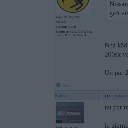
Nissan
gan vi
Kopš:
13. May 2002
No:
Rīga
Ziņojumi:
56481
Braucu ar:
S212, 911TT, 951,
635csi, NSX, Tillotson t4
Nez kād
200sx va
Un par 2
Offline
Raicha
27. Oct 2005, 14
nu par t
ja aizmi
Kopš:
26. Dec 2002