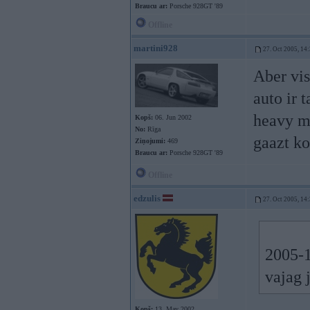
Braucu ar:
Porsche 928GT '89
Offline
martini928
27. Oct 2005, 14
Aber vis
auto ir 
heavy me
Kopš:
06. Jun 2002
No:
Rīga
gaazt ko
Ziņojumi:
469
Braucu ar:
Porsche 928GT '89
Offline
edzulis
27. Oct 2005, 14
2005-1
vajag 
Kopš:
13. May 2002