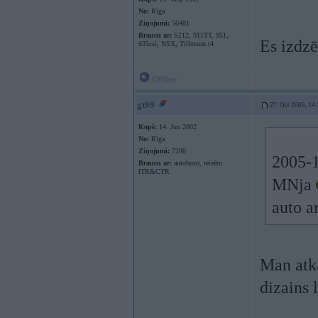
No:
Rīga
Ziņojumi:
56481
Braucu ar:
S212, 911TT, 951,
Es izdz
635csi, NSX, Tillotson t4
Offline
gt99
27. Oct 2005, 14
Kopš:
14. Jun 2002
No:
Rīga
Ziņojumi:
7200
2005-1
Braucu ar:
autobusu, reizēm
ITR&CTR
MNja
auto a
Man atk
dizains 