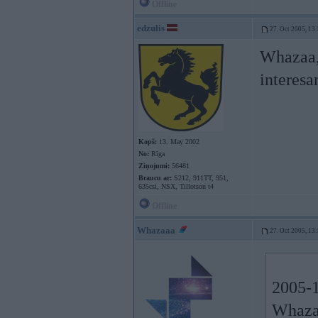
Offline
edzulis
27. Oct 2005, 13
Whazaa, 
interesa
Kopš:
13. May 2002
No:
Rīga
Ziņojumi:
56481
Braucu ar:
S212, 911TT, 951,
635csi, NSX, Tillotson t4
Offline
Whazaaa
27. Oct 2005, 13
2005-1
Whazaa