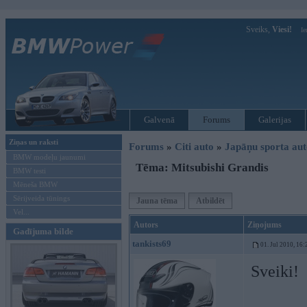
Sveiks,
Viesi!
Ie
Galvenā
Forums
Galerijas
Ziņas un raksti
Forums
»
Citi auto
»
Japāņu sporta aut
BMW modeļu jaunumi
Tēma: Mitsubishi Grandis
BMW testi
Mēneša BMW
Sērijveida tūnings
Jauna tēma
Atbildēt
Vel...
Autors
Ziņojums
Gadījuma bilde
tankists69
01. Jul 2010, 16:
Sveiki!