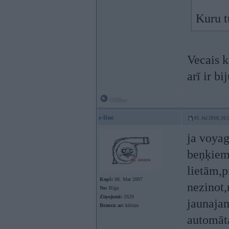
Kuru t
Vecais k
arī ir b
Offline
s-line
01. Jul 2010, 16:
ja voyag
beņķiem
lietām,p
Kopš:
08. Mar 2007
nezinot,
No:
Rīga
Ziņojumi:
2620
jaunajam
Braucu ar:
kūtiņu
automāt