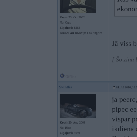
ekono
Kopš:
23. Oct 2002
No:
Ogre
Ziņojumi:
8263
Braucu ar:
BMW pa Los Angeles
Jā viss 
[ Šo ziņu
Offline
Svintlis
01. Jul 2010, 16:
ja peerc
pipec ee
vispar pe
Kopš:
20. Aug 2008
ikdiena 
No:
Rīga
Ziņojumi:
1091