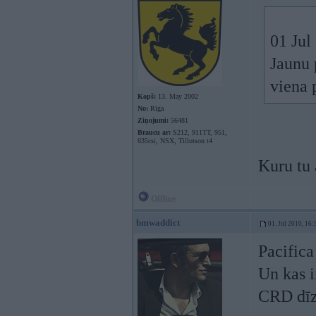
01 Jul
Jaunu 
viena 
Kopš:
13. May 2002
No:
Rīga
Ziņojumi:
56481
Braucu ar:
S212, 911TT, 951,
635csi, NSX, Tillotson t4
Kuru tu 
Offline
bmwaddict
01. Jul 2010, 16:
Pacifica
Un kas i
CRD dīz