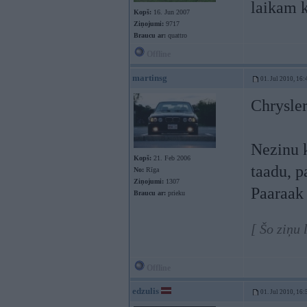
laikam k
Kopš:
16. Jun 2007
Ziņojumi:
9717
Braucu ar:
quattro
Offline
martinsg
01. Jul 2010, 16:
Chrysler
Nezinu k
Kopš:
21. Feb 2006
taadu, p
No:
Rīga
Ziņojumi:
1307
Paaraak 
Braucu ar:
prieku
[ Šo ziņu 
Offline
edzulis
01. Jul 2010, 16: