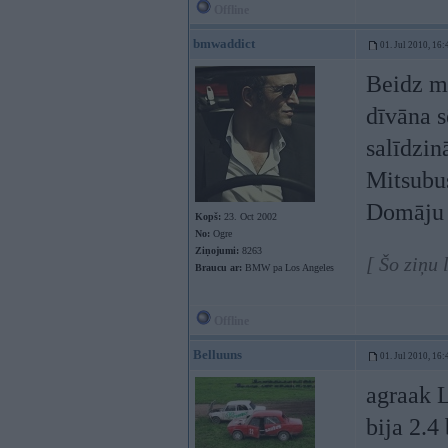
Offline
bmwaddict
01. Jul 2010, 16:
Beidz m
dīvāna s
salīdzin
Mitsubus
Domāju k
Kopš:
23. Oct 2002
No:
Ogre
Ziņojumi:
8263
[ Šo ziņu
Braucu ar:
BMW pa Los Angeles
Offline
Belluuns
01. Jul 2010, 16:
agraak L
bija 2.4