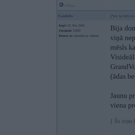
Offline
Fandulis
01. Jul 2010, 16:
Kopš:
29. Nov 2004
Bija dom
Ziņojumi:
13929
viņā nep
Braucu ar:
sipisnīku pi vuškom
mēsls k
Visideāl
GrandVoy
(ādas beņ
Jaunu pr
viena pr
[ Šo ziņu 