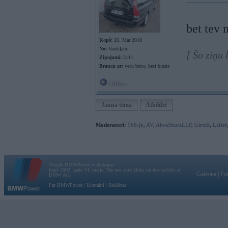
bet tev 
Kopš:
26. Mar 2010
No:
Varakļāni
[ Šo ziņu
Ziņojumi:
3111
Braucu ar:
vecu bmw, besī biezie
Offline
Jauna tēma
Atbildēt
Moderatori:
968-jk
,
AV
,
AiwaShuraLLP
,
GirtzB
,
Lafter
Vortāls BMWPower.lv darbojas
kopš 2002. gada 14. maija. Tas nav auto klubs un nav saistīts ar
Galvena
|
Fo
BMW AG.
Par BMWPower
|
Kontakti
|
Reklāma