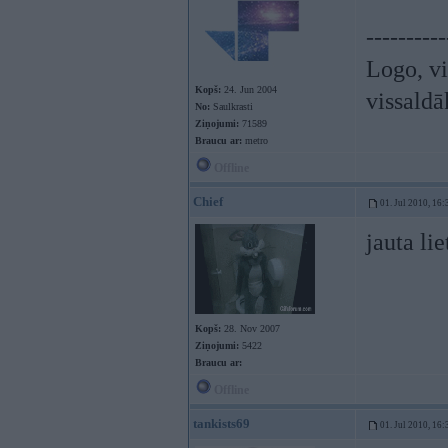
----------
Logo, vi
Kopš:
24. Jun 2004
vissaldā
No:
Saulkrasti
Ziņojumi:
71589
Braucu ar:
metro
Offline
Chief
01. Jul 2010, 16:
jauta l
Kopš:
28. Nov 2007
Ziņojumi:
5422
Braucu ar:
Offline
tankists69
01. Jul 2010, 16: