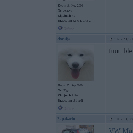
Kopš:
16. Nov 2009
No:
Jelgava
Ziņojumi:
71
Braucu ar:
KTM DUKE 2
Offline
chawijs
01. Jul 2010, 17:
fuuu ble
Kopš:
07. Sep 2008
No:
Rīga
Ziņojumi:
3130
Braucu ar:
e91,audi
Offline
Papakarlo
01. Jul 2010, 17:
VW Mul