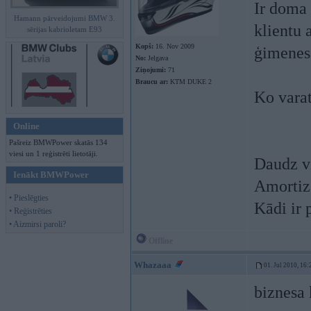
Ir doma 
Hamann pārveidojumi BMW 3.
klientu 
sērijas kabrioletam E93
Kopš:
16. Nov 2009
ģimenes
No:
Jelgava
Ziņojumi:
71
Braucu ar:
KTM DUKE 2
Ko varat
Online
Pašreiz BMWPower skatās 134
viesi un 1 reģistrēti lietotāji.
Daudz v
Ienākt BMWPower
Amortiz
• Pieslēgties
Kādi ir 
• Reģistrēties
• Aizmirsi paroli?
Offline
Whazaaa
01. Jul 2010, 16:
biznesa 