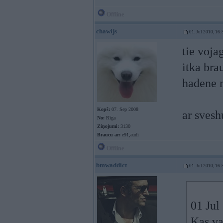
Offline
chawijs
01. Jul 2010, 16:
tie voja
itka bra
hadene 
Kopš:
07. Sep 2008
ar svesh
No:
Rīga
Ziņojumi:
3130
Braucu ar:
e91,audi
Offline
bmwaddict
01. Jul 2010, 16:
01 Jul
Kas va