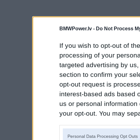
BMWPower.lv -
Do Not Process My
If you wish to opt-out of the
processing of your personal
targeted advertising by us
section to confirm your sel
opt-out request is proces
interest-based ads based o
us or personal information d
your opt-out. You may separ
disclosure of your personal
IAB’s list of downstream pa
Personal Data Processing Opt Outs