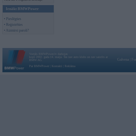
Ienākt BMWPower
• Pieslēgties
• Reģistrēties
• Aizmirsi paroli?
Vortāls BMWPower.lv darbojas
kopš 2002. gada 14. maija. Tas nav auto klubs un nav saistīts ar
Galvena
|
Fo
BMW AG.
Par BMWPower
|
Kontakti
|
Reklāma