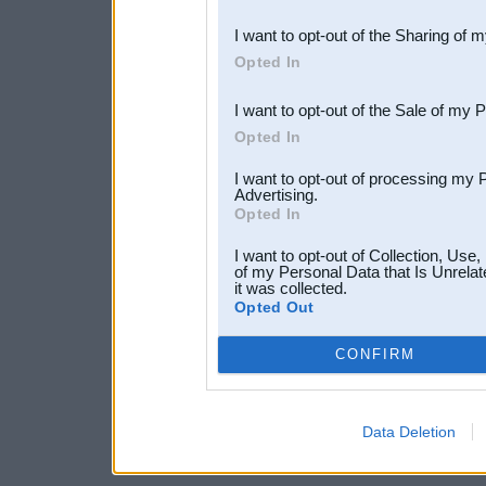
also be disclosed by us to 
I want to opt-out of the Sharing of 
Downstream Participants
th
Opted In
third parties.
I want to opt-out of the Sale of my 
Opted In
I want to opt-out of processing my 
Advertising.
Opted In
I want to opt-out of Collection, Use
of my Personal Data that Is Unrelat
it was collected.
Opted Out
CONFIRM
Data Deletion