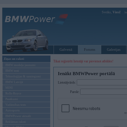
Sveiks,
Viesi!
Ie
Galvenā
Forums
Galerijas
Ziņas un raksti
Tikai reģistrēti lietotāji var pievienot atbildes!
BMW modeļu jaunumi
BMW testi
Ienākt BMWPower portālā
Tehnoloģijas & sasniegumi
BMW Latvijā
Lietotājvārds:
MINI
Parole:
Rolls-Royce
Pasākumi
Vadāmības tests
Autosports
BMWPower aktuāli
Reklāmas raksti