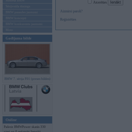
Mēneša BMW
Atcerēties
Sērijveida tūnings
Aizmirsi paroli?
BMW pasaules jaunumi
BMW koncepti
Reģistrēties
BMW konkurentu jaunumi
Moto
Gadījuma bilde
BMW 7. sērija F01 (preses bildes)
Online
Pašreiz BMWPower skatās 330
viesi un 0 reģistrēti lietotāji.