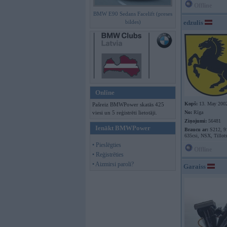
Offline
BMW E90 Sedans Facelift (preses
bildes)
edzulis
Online
Kopš:
13. May 200
Pašreiz BMWPower skatās 425
viesi un 5 reģistrēti lietotāji.
No:
Rīga
Ziņojumi:
56481
Ienākt BMWPower
Braucu ar:
S212, 9
635csi, NSX, Tillot
• Pieslēgties
Offline
• Reģistrēties
• Aizmirsi paroli?
Garaiss