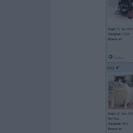
Kopš:
10. Apr 2004
Ziņojumi:
11538
Braucu ar:
Offline
HM
Kopš:
20. May 200
No:
Rīga
Ziņojumi:
4913
Braucu ar: