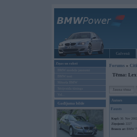
Galvenā
Ziņas un raksti
Forums
»
Cit
BMW modeļu jaunumi
Tēma: Lex
BMW testi
Mēneša BMW
Sērijveida tūnings
Jauna tēma
Vel...
Autors
Gadījuma bilde
Fausts
Kopš:
30. Nov 200
Ziņojumi:
2227
Braucu ar:
BMW 730