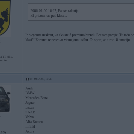
2006-01-09 16:27, Fausts rakstīja:
kā pricom..taa pati klase...
Ir pieņemts uzskatīt, ka eksistē 5 premium brendi. Pēc tam pārējie. Tu taču 
klasi? IZbraucu te nesen ar vienu jaunu sābu. To sport, ar turbo. 0 emociju...
2
11TT, 951,
son t4
09. Jan 2006, 16:35
Audi
BMW
Mercedes-Benz
Jaguar
Lexus
SAAB
Volvo
2
Alfa Romeo
Infiniti
Acura
LSD)