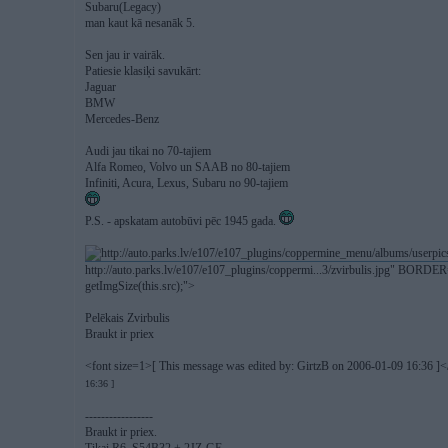
Subaru(Legacy)
man kaut kā nesanāk 5.
Sen jau ir vairāk.
Patiesie klasiķi savukārt:
Jaguar
BMW
Mercedes-Benz
Audi jau tikai no 70-tajiem
Alfa Romeo, Volvo un SAAB no 80-tajiem
Infiniti, Acura, Lexus, Subaru no 90-tajiem
P.S. - apskatam autobūvi pēc 1945 gada.
http://auto.parks.lv/e107/e107_plugins/coppermi...3/zvirbulis.jpg" BORDER
getImgSize(this.src);">
Pelēkais Zvirbulis
Braukt ir priex
<font size=1>[ This message was edited by: GirtzB on 2006-01-09 16:36 ]<
16:36 ]
-----------------
Braukt ir priex.