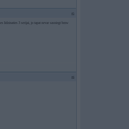
#5
ies lidzinaties 3 serijai, jo tapat nevar sasniegt bmw
#6