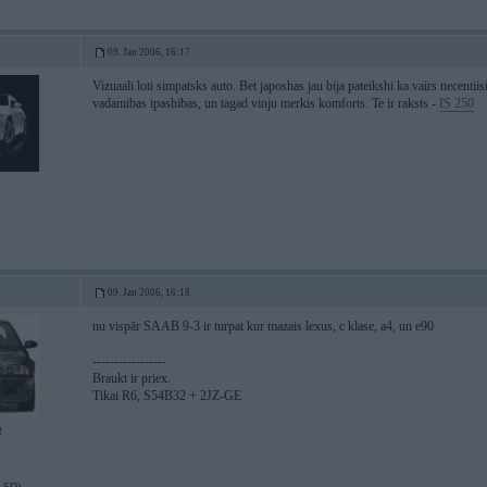
09. Jan 2006, 16:17
Vizuaali loti simpatsks auto. Bet japoshas jau bija pateikshi ka vairs necentiis
vadamibas ipashibas, un tagad vinju merkis komforts. Te ir raksts -
IS 250
09. Jan 2006, 16:18
nu vispār SAAB 9-3 ir turpat kur mazais lexus, c klase, a4, un e90
-----------------
Braukt ir priex.
Tikai R6, S54B32 + 2JZ-GE
2
LSD)