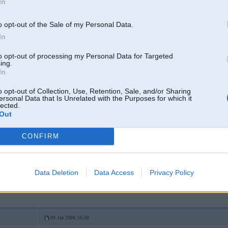
In
o opt-out of the Sale of my Personal Data.
09. Jan 2006, 16:27
In
kā pricom..taa pati klase...
2
to opt-out of processing my Personal Data for Targeted
ing.
 X-drive G11
In
o opt-out of Collection, Use, Retention, Sale, and/or Sharing
09. Jan 2006, 16:30
ersonal Data that Is Unrelated with the Purposes for which it
lected.
mnja spoguļi ir krietni pa lielu.
Out
-----------------
Braukt ir priex.
CONFIRM
Tikai R6, S54B32 + 2JZ-GE
2
Data Deletion
Data Access
Privacy Policy
LSD)
09. Jan 2006, 16:30