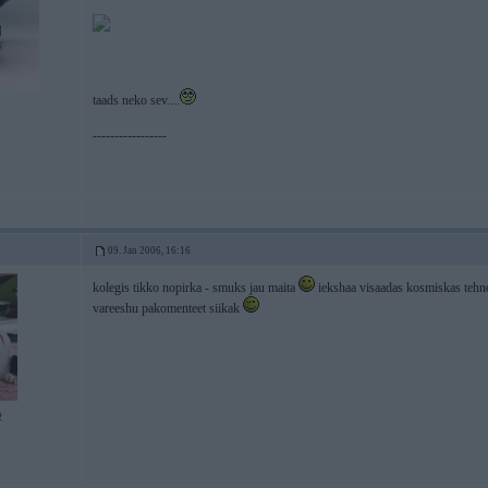
taads neko sev....
-----------------
09. Jan 2006, 16:16
kolegis tikko nopirka - smuks jau maita
iekshaa visaadas kosmiskas tehnol
vareeshu pakomenteet siikak
2