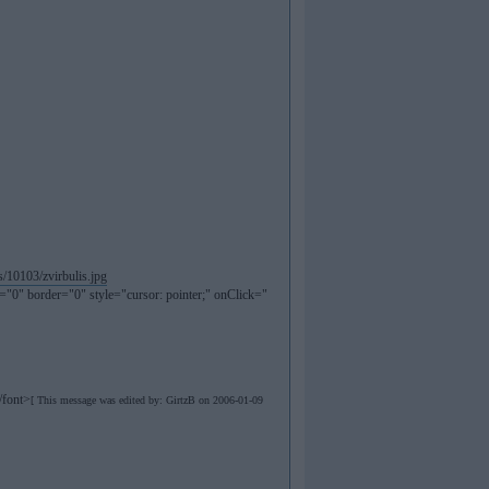
="0" border="0" style="cursor: pointer;" onClick="
/font>
[ This message was edited by: GirtzB on 2006-01-09