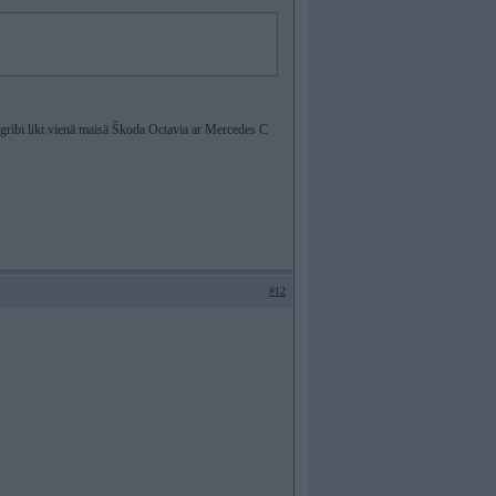
negribi likt vienā maisā Škoda Octavia ar Mercedes C
#12