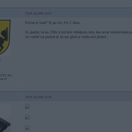
09. Jan 2006, 16:07
Pričom te Saab? Te jau 3er, A4, C klase.
Jā, jāatzīst, ka tas 250is ir ļoti liels vilinājums tiem, kas nevar izdomāt kād
3er varbūt var pielasīt tā, lai nav gluži ar vinila stūri jāstūrē...
2
11TT, 951,
son t4
09. Jan 2006, 16:09