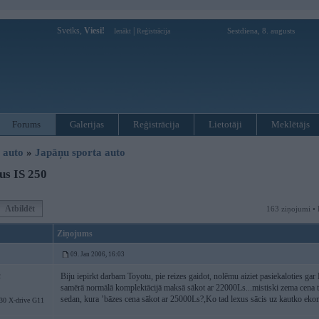
Sveiks,
Viesi!
|
Sestdiena, 8. augusts
Ienākt
Reģistrācija
Forums
Galerijas
Reģistrācija
Lietotāji
Meklētājs
i auto
»
Japāņu sporta auto
us IS 250
Atbildēt
163 ziņojumi • 
Ziņojums
09. Jan 2006, 16:03
Biju iepirkt darbam Toyotu, pie reizes gaidot, nolēmu aiziet pasiekaloties g
2
samērā normālā komplektācijā maksā sākot ar 22000Ls...mistiski zema cena 
sedan, kura ’bāzes cena sākot ar 25000Ls?,Ko tad lexus sācis uz kautko ek
 X-drive G11