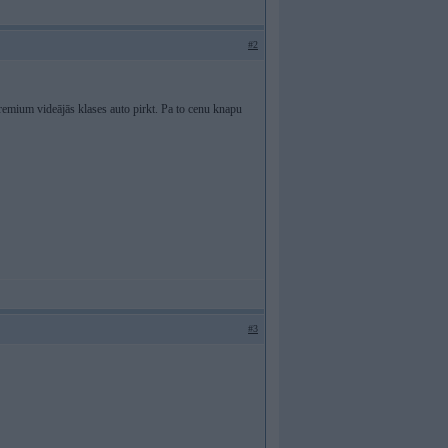
#2
u premium videājās klases auto pirkt. Pa to cenu knapu
#3