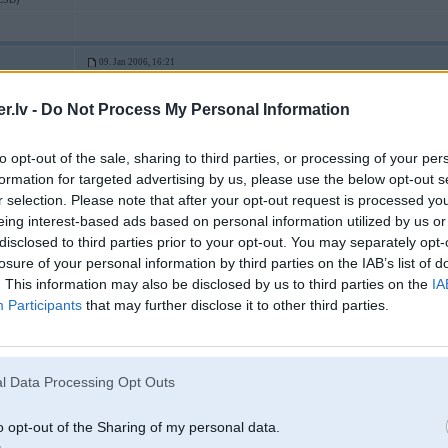
09. Jan 2006, 16:21
Uz KASKO nav piemaksas par riska grupu
.lv -
Do Not Process My Personal Information
-----------------
https://www.facebook.com/RigaHarleyParty
to opt-out of the sale, sharing to third parties, or processing of your per
2
formation for targeted advertising by us, please use the below opt-out s
r selection. Please note that after your opt-out request is processed y
eing interest-based ads based on personal information utilized by us or
to
disclosed to third parties prior to your opt-out. You may separately opt-
losure of your personal information by third parties on the IAB’s list of
. This information may also be disclosed by us to third parties on the
IA
09. Jan 2006, 16:25
Participants
that may further disclose it to other third parties.
Vai nu man reegojas, vai neveiksmiigas bildes ..... saanu spogulji izskataas
-----------------
Patiesība mūsdienās tiek uzskatīta par naida runu.
l Data Processing Opt Outs
Чей Венесуэла?
o opt-out of the Sharing of my personal data.
F36 Gran
 Gran Coupe