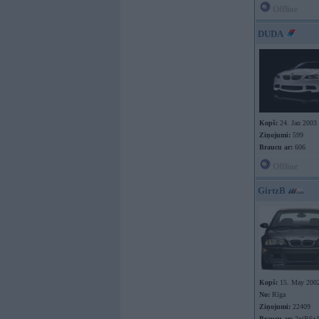
Offline
DUDA
Kopš:
24. Jan 2003
Ziņojumi:
599
Braucu ar:
606
Offline
GirtzB
Kopš:
15. May 200
No:
Rīga
Ziņojumi:
22409
Braucu ar:
2x(R6+