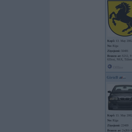
Kopš:
13. May 200
No:
Rīga
Ziņojumi:
56481
Braucu ar:
S212, 9
635csi, NSX, Tillot
Offline
GirtzB
Kopš:
15. May 200
No:
Rīga
Ziņojumi:
22409
Braucu ar:
2x(R6+