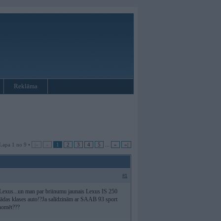
Reklāma
Lapa 1 no 9 •
|«
«
1
2
3
4
5
...
»
»|
#1
ar Lexus...un man par briinumu jaunais Lexus IS 250
tādas klases auto!?Ja salīdzinām ar SAAB 93 sport
onomēt???