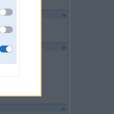
#9
#10
#11