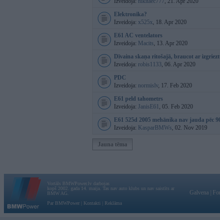
Izveidoja:
nikitaec777
, 21. Apr 2020
Elektronika?
Izveidoja:
x525x
, 18. Apr 2020
E61 AC ventelators
Izveidoja:
Macits
, 13. Apr 2020
Dīvaina skaņa ritošajā, braucot ar izgriezt
Izveidoja:
robis1133
, 06. Apr 2020
PDC
Izveidoja:
normislv
, 17. Feb 2020
E61 peld tahometrs
Izveidoja:
JanisE61
, 05. Feb 2020
E61 525d 2005 mehānika nav jauda pēc 9
Izveidoja:
KasparBMWs
, 02. Nov 2019
Jauna tēma
Vortāls BMWPower.lv darbojas
kopš 2002. gada 14. maija. Tas nav auto klubs un nav saistīts ar
Galvena
|
Fo
BMW AG.
Par BMWPower
|
Kontakti
|
Reklāma