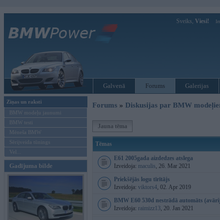
Sveiks,
Viesi!
Ie
Galvenā
Forums
Galerijas
Ziņas un raksti
Forums
»
Diskusijas par BMW modeļi
BMW modeļu jaunumi
BMW testi
Jauna tēma
Mēneša BMW
Sērijveida tūnings
Tēmas
Vel...
E61 2005gada aizdedzes atslega
Gadījuma bilde
Izveidoja:
maculis
, 26. Mar 2021
Priekšējās logu tīrītājs
Izveidoja:
viktors4
, 02. Apr 2019
BMW E60 530d nestrādā automāts (avārij
Izveidoja:
raimizz13
, 20. Jan 2021