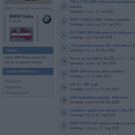
E60 2.5 TDI 2005, Subwoofer instalēšana
mūziku
BMW 7. sērija F01 (preses bildes)
Izveidoja:
Cream
, 15. Jan 2021
BMW 525(E61) 2004. Strāvas noplūde
Izveidoja:
EJakuskins
, 01. Jan 2021
E61 530D 2008 Silto gaisu pūš vājāk par 
Izveidoja:
xptlv
, 14. Oct 2020
535d aukstam startam zili - balts dūms
(
Online
Izveidoja:
Nauch
, 28. Dec 2020
Pašreiz BMWPower skatās 225
Par un ap 5er E60/61 III
(
4
5
6
7
...
147
viesi un 0 reģistrēti lietotāji.
Izveidoja:
Angelz
, 14. Dec 2018
Ienākt BMWPower
BMW E60 Dynamic drive stabilizer
Izveidoja:
XZ
, 27. Nov 2017
• Pieslēgties
e60 523. 2007 gads.
• Reģistrēties
Izveidoja:
JanisV92
, 12. Oct 2020
• Aizmirsi paroli?
E60 atpakaļskata spoguļi - krāsošana
Izveidoja:
Pamela99
, 06. Oct 2020
Ventilators griežas bez apstājas (3.0d, M5
Izveidoja:
Ray69
, 07. Sep 2020
BMW 525XD 2007.gada jautajums par res
Izveidoja:
Lolipops
, 17. Aug 2020