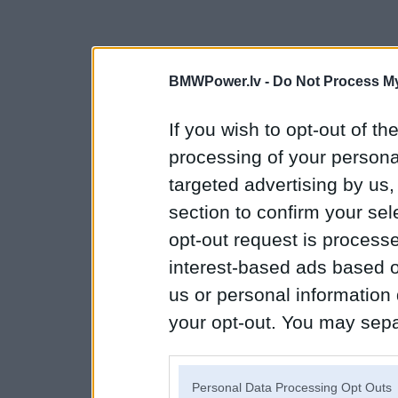
BMWPower.lv -
Do Not Process My
If you wish to opt-out of the
processing of your personal
targeted advertising by us
section to confirm your sel
opt-out request is proces
interest-based ads based o
us or personal information d
your opt-out. You may separ
disclosure of your personal
IAB’s list of downstream pa
Personal Data Processing Opt Outs