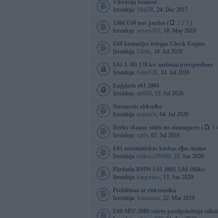
Vibrācija braucot
Izveidoja:
Shal3R
, 24. Dec 2017
530d E60 nav jaudas
(
1
2
3
)
Izveidoja:
susurs161
, 18. May 2018
E60 bremzējot iedegas Check Engine
Izveidoja:
Ufelis
, 18. Jul 2020
E61 3. 0D 170 kw turbinai pretspiediens
Izveidoja:
Adeo520
, 14. Jul 2020
Enģeļacis e61 2004
Izveidoja:
mr600
, 13. Jul 2020
Noraustās elektrība
Izveidoja:
normislv
, 04. Jul 2020
Dzelzs skaņas sitien no aizmugures
(
3
Izveidoja:
xptlv
, 02. Jul 2019
E61 automātiskās kārbas eļļas maiņa
Izveidoja:
snikers280489
, 23. Jun 2020
Pārdodu BMW E61 2005 3.0d 160kw
Izveidoja:
kasparitos
, 13. Jun 2020
Problēmas ar elektroniku
Izveidoja:
Snowmen
, 22. Mar 2019
E60-M57-2009 stūres pastiprinātāja sūkn