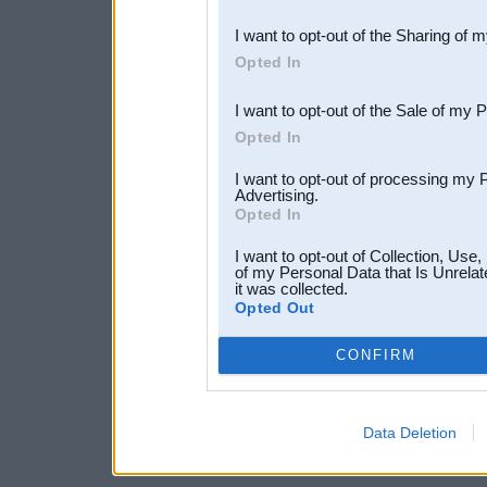
also be disclosed by us to 
I want to opt-out of the Sharing of 
Downstream Participants
th
Opted In
third parties.
I want to opt-out of the Sale of my 
Opted In
I want to opt-out of processing my 
Advertising.
Opted In
I want to opt-out of Collection, Use
of my Personal Data that Is Unrelat
it was collected.
Opted Out
CONFIRM
Data Deletion