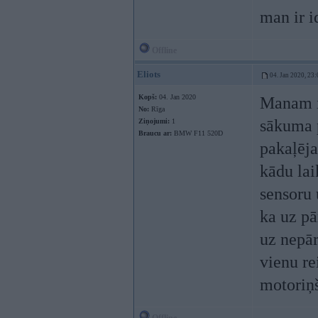
man ir i
Offline
Eliots
04. Jan 2020, 23:
Kopš:
04. Jan 2020
Manam ir
No:
Rīga
sākuma p
Ziņojumi:
1
Braucu ar:
BMW F11 520D
pakaļēja
kādu laik
sensoru 
ka uz pā
uz nepār
vienu re
motoriņš