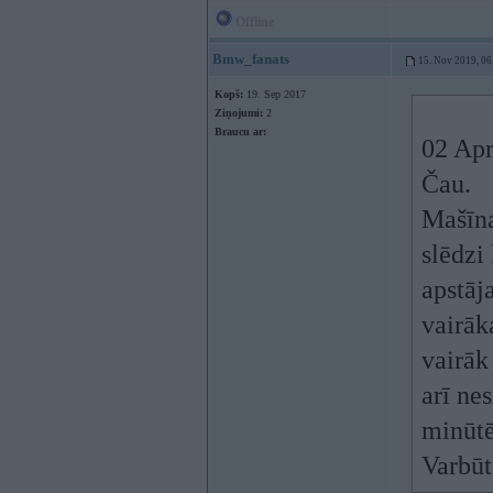
Offline
Bmw_fanats
15. Nov 2019, 06
Kopš:
19. Sep 2017
Ziņojumi:
2
Braucu ar:
02 Apr
Čau.
Mašīna
slēdzi 
apstāja
vairāk
vairāk
arī ne
minūtē
Varbūt