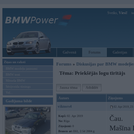
Sveiks,
Viesi!
Ie
Galvenā
Forums
Galerijas
Ziņas un raksti
Forums
»
Diskusijas par BMW modeļi
BMW modeļu jaunumi
Tēma: Priekšējās logu tīrītājs
BMW testi
Mēneša BMW
Sērijveida tūnings
Jauna tēma
Atbildēt
Vel...
Autors
Ziņojums
Gadījuma bilde
viktors4
02. Apr 2019, 23
Kopš:
02. Apr 2019
Čau.
No:
Rīga
Mašīna E
Ziņojumi:
0
Braucu ar:
E61, 2.5d 2004.g