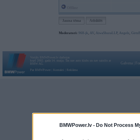
Offline
Jauna tēma
Atbildēt
Moderatori:
968-jk
,
AV
,
AiwaShuraLLP
,
Angelz
,
Girtz
Vortāls BMWPower.lv darbojas
kopš 2002. gada 14. maija. Tas nav auto klubs un nav saistīts ar
Galvena
|
Fo
BMW AG.
Par BMWPower
|
Kontakti
|
Reklāma
BMWPower.lv -
Do Not Process My