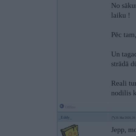
No sākum
laiku !
Pēc tam,
Un tagad
strādā d
Reali tu
nodilis 
Offline
_Eddy_
20. Mar 2020, 20
Jepp, mo