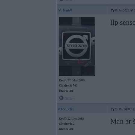
Offline
Volvo60
05. Jan 2020, 08:
llp sens
Kopš:
27. May 2019
Ziņojumi:
502
Braucu ar:
Offline
n1ce_e61
20. Mar 2020, 13
Kopš:
22. Dec 2019
Man ar š
Ziņojumi:
2
Braucu ar: