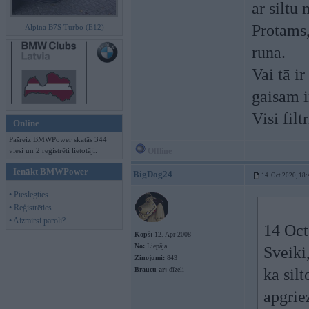
ar siltu
Protams,
Alpina B7S Turbo (E12)
runa.
Vai tā i
gaisam i
Visi fil
Online
Pašreiz BMWPower skatās 344
viesi un 2 reģistrēti lietotāji.
Offline
Ienākt BMWPower
BigDog24
14. Oct 2020, 18:
• Pieslēgties
• Reģistrēties
• Aizmirsi paroli?
14 Oct
Kopš:
12. Apr 2008
No:
Liepāja
Sveiki
Ziņojumi:
843
Braucu ar:
dīzeli
ka sil
apgriez