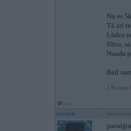
Nu es 5k
Tā arī te
Lūdzu no
filtru, sa
Naudu p
Bail sam
[ Šo ziņu 
Offline
HiJaCKeR
14. Oct 2020, 20:
pamēģini