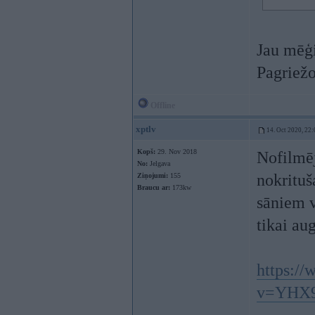
Jau mēģi
Pagriežo
Offline
xptlv
14. Oct 2020, 22:
Kopš:
29. Nov 2018
Nofilmēj
No:
Jelgava
nokrituš
Ziņojumi:
155
Braucu ar:
173kw
sāniem v
tikai aug
https:/
v=YHX9