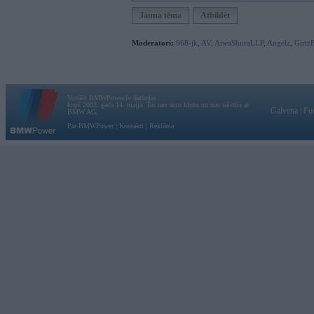
Jauna tēma
Atbildēt
Moderatori:
968-jk
,
AV
,
AiwaShuraLLP
,
Angelz
,
Girtz
Vortāls BMWPower.lv darbojas
kopš 2002. gada 14. maija. Tas nav auto klubs un nav saistīts ar
Galvena
|
Fo
BMW AG.
Par BMWPower
|
Kontakti
|
Reklāma