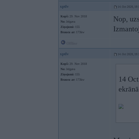
xptlv
14. Oct 2020, 19:
Kopš:
29. Nov 2018
Nop, uzst
No:
Jelgava
Izmantoj
Ziņojumi:
155
Braucu ar:
173kw
Offline
xptlv
14. Oct 2020, 19:
Kopš:
29. Nov 2018
No:
Jelgava
Ziņojumi:
155
14 Oct
Braucu ar:
173kw
ekrānā