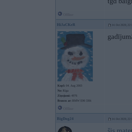
tgd baig
Offline
HiJaCKeR
14. Oct 2020, 22:
gadījumā
Kopš:
04. Aug 2003
No:
Rīga
Ziņojumi:
4976
Braucu ar:
BMW E90 330i
Offline
BigDog24
14. Oct 2020, 22:
šis mate