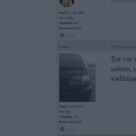
Kopš:
12. Apr 2008
No:
Liepāja
Ziņojumi:
843
Braucu ar:
dīzeli
Offline
Leons
15. Oct 2020, 08:
Tur var 
salonu, 
vadītāja
Kopš:
30. Sep 2011
No:
Rīga
Ziņojumi:
179
Braucu ar:
Dīzeli
Offline