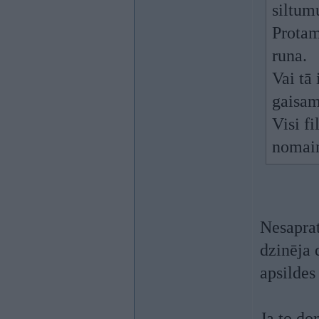
siltum
Protam
runa.
Vai tā
gaisam
Visi f
nomain
Nesaprat
dzinēja 
apsildes 
Ja to do