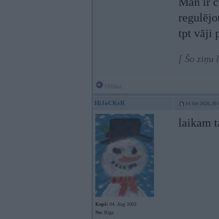
Man ir c
regulējo
tpt vāji 
[ Šo ziņu 
Offline
HiJaCKeR
14. Oct 2020, 20:
laikam t
Kopš:
04. Aug 2003
No:
Rīga