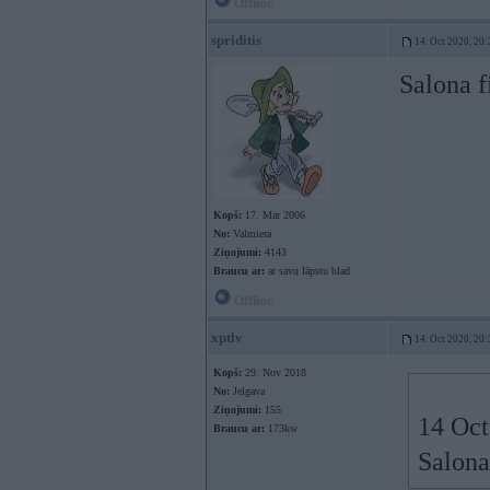
Offline
spriditis
14. Oct 2020, 20:
Salona fi
Kopš:
17. Mar 2006
No:
Valmiera
Ziņojumi:
4143
Braucu ar:
ar savu lāpstu blad
Offline
xptlv
14. Oct 2020, 20:
Kopš:
29. Nov 2018
No:
Jelgava
Ziņojumi:
155
14 Oct
Braucu ar:
173kw
Salona 