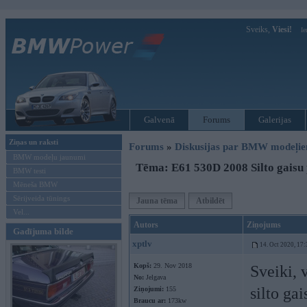
Sveiks,
Viesi!
Ie
Galvenā
Forums
Galerijas
Ziņas un raksti
Forums
»
Diskusijas par BMW modeļi
BMW modeļu jaunumi
Tēma: E61 530D 2008 Silto gaisu 
BMW testi
Mēneša BMW
Sērijveida tūnings
Jauna tēma
Atbildēt
Vel...
Autors
Ziņojums
Gadījuma bilde
xptlv
14. Oct 2020, 17:
Kopš:
29. Nov 2018
Sveiki, 
No:
Jelgava
silto ga
Ziņojumi:
155
Braucu ar:
173kw