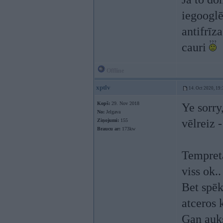
iegooglēt
antifrīz
cauri
Offline
xptlv
14. Oct 2020, 19:
Kopš:
29. Nov 2018
Ye sorry
No:
Jelgava
vēlreiz -
Ziņojumi:
155
Braucu ar:
173kw
Tempreta
viss ok..
Bet spēk
atceros 
Gan auks