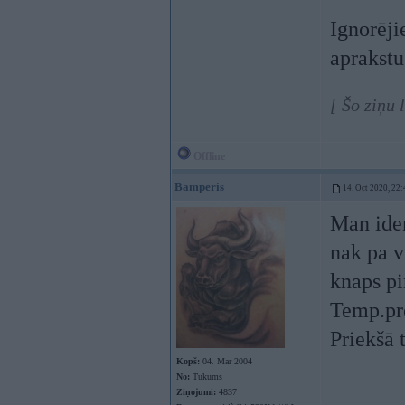
Ignorēji
aprakstu
[ Šo ziņu 
Offline
Bamperis
14. Oct 2020, 22:
Man iden
nak pa v
knaps pi
Temp.pro
Priekšā 
Kopš:
04. Mar 2004
No:
Tukums
Ziņojumi:
4837