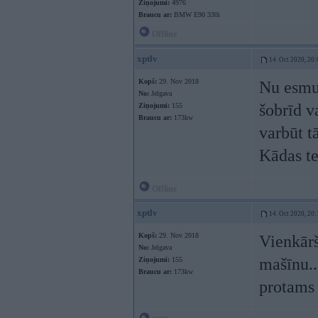
Ziņojumi:
4976
Braucu ar:
BMW E90 330i
Offline
xptlv
14. Oct 2020, 20:
Kopš:
29. Nov 2018
Nu esmu 
No:
Jelgava
šobrīd v
Ziņojumi:
155
Braucu ar:
173kw
varbūt t
Kādas te
Offline
xptlv
14. Oct 2020, 20:
Kopš:
29. Nov 2018
Vienkārš
No:
Jelgava
mašīnu..
Ziņojumi:
155
Braucu ar:
173kw
protams 