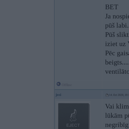
BET
Ja nospi
pūš labi.
Pūš slik
iziet uz
Pēc gais
beigts...
ventilāt
Offline
josi
14. Oct 2020, 19:
Vai klim
lūkām pū
negribīg