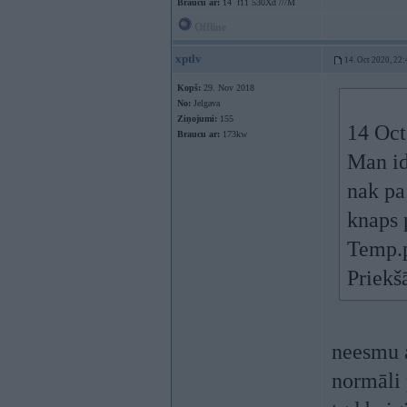
Braucu ar:
14` f11 530Xd ///M
Offline
xptlv
14. Oct 2020, 22:
Kopš:
29. Nov 2018
No:
Jelgava
Ziņojumi:
155
14 Oct
Braucu ar:
173kw
Man id
nak pa
knaps 
Temp.p
Priekš
neesmu a
normāli 