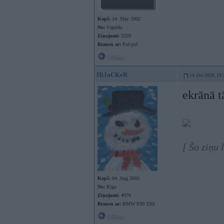
Kopš:
24. May 2002
No:
Sigulda
Ziņojumi:
3320
Braucu ar:
Puf-puf
Offline
HiJaCKeR
14. Oct 2020, 19:
ekrānā t
[ Šo ziņu
Kopš:
04. Aug 2003
No:
Rīga
Ziņojumi:
4976
Braucu ar:
BMW E90 330i
Offline