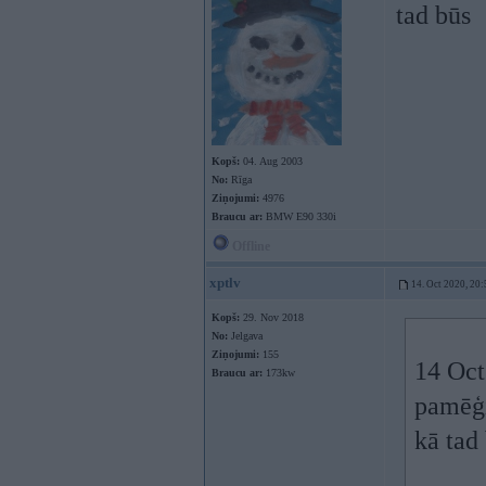
tad būs
Kopš:
04. Aug 2003
No:
Rīga
Ziņojumi:
4976
Braucu ar:
BMW E90 330i
Offline
xptlv
14. Oct 2020, 20:
Kopš:
29. Nov 2018
No:
Jelgava
Ziņojumi:
155
14 Oct
Braucu ar:
173kw
pamēģi
kā tad