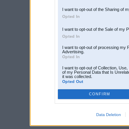
also be disclosed by us to 
I want to opt-out of the Sharing of 
Downstream Participants
th
Opted In
third parties.
I want to opt-out of the Sale of my 
Opted In
I want to opt-out of processing my 
Advertising.
Opted In
I want to opt-out of Collection, Use
of my Personal Data that Is Unrelat
it was collected.
Opted Out
CONFIRM
Data Deletion