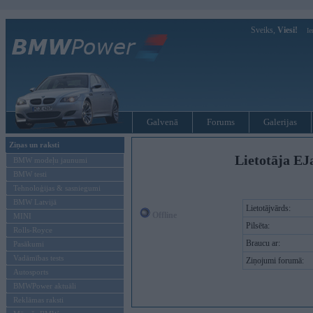
Sveiks,
Viesi!
Ie
Galvenā
Forums
Galerijas
Ziņas un raksti
Lietotāja EJ
BMW modeļu jaunumi
BMW testi
Tehnoloģijas & sasniegumi
BMW Latvijā
Lietotājvārds:
Offline
MINI
Pilsēta:
Rolls-Royce
Braucu ar:
Pasākumi
Vadāmības tests
Ziņojumi forumā:
Autosports
BMWPower aktuāli
Reklāmas raksti