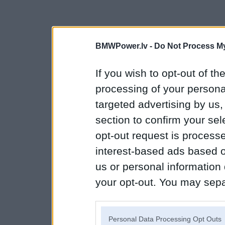
BMWPower.lv -
Do Not Process My
If you wish to opt-out of the
processing of your personal
targeted advertising by us
section to confirm your sel
opt-out request is proces
interest-based ads based o
us or personal information d
your opt-out. You may separ
disclosure of your personal
IAB’s list of downstream pa
Personal Data Processing Opt Outs