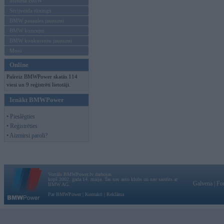
Mēneša BMW
Sērijveida tūnings
BMW pasaules jaunumi
BMW koncepti
BMW konkurentu jaunumi
Moto
Online
Pašreiz BMWPower skatās 114
viesi un 9 reģistrēti lietotāji.
Ienākt BMWPower
• Pieslēgties
• Reģistrēties
• Aizmirsi paroli?
Vortāls BMWPower.lv darbojas
kopš 2002. gada 14. maija. Tas nav auto klubs un nav saistīts ar
Galvena
|
Fo
BMW AG.
Par BMWPower
|
Kontakti
|
Reklāma