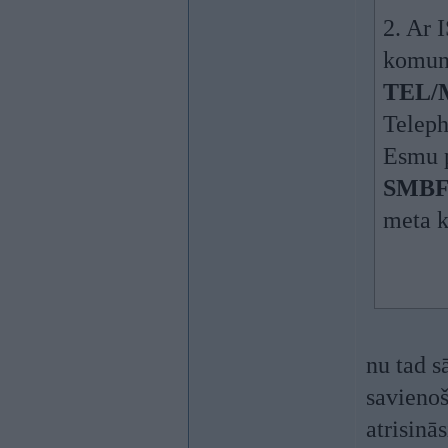
2. Ar 
komun
TEL/
Teleph
Esmu p
SMB
meta k
nu tad s
savienoš
atrisinā