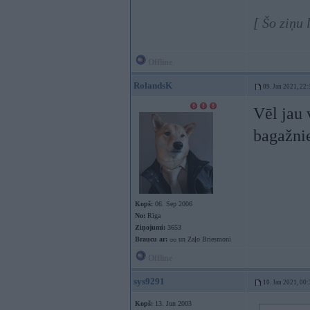
[ Šo ziņu
Offline
RolandsK
09. Jan 2021, 22:
Vēl jau 
bagažni
Kopš:
06. Sep 2006
No:
Rīga
Ziņojumi:
3653
Braucu ar:
ᴑᴑ un Zaļo Briesmoni
Offline
sys9291
10. Jan 2021, 00:
Kopš:
13. Jun 2003