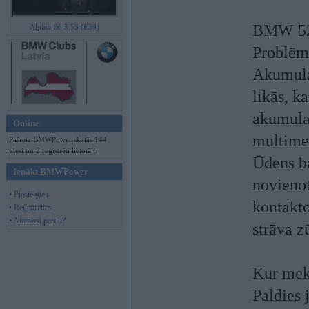
BMW 525
Alpina B6 3.5S (E30)
Problēm
Akumulat
likās, k
akumula
Online
multimet
Pašreiz BMWPower skatās 144
viesi un 2 reģistrēti lietotāji.
Ūdens b
Ienākt BMWPower
novienot
• Pieslēgties
kontakto
• Reģistrēties
• Aizmirsi paroli?
strāva z
Kur mek
Paldies 