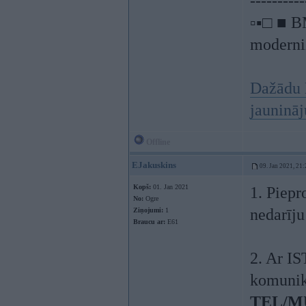
----------
▫▪□ ■ B
moderniz
Dažādu 
jauninā
Offline
EJakuskins
09. Jan 2021, 21:
Kopš:
01. Jan 2021
1. Piep
No:
Ogre
nedarīju
Ziņojumi:
1
Braucu ar:
E61
2. Ar IS
komuni
TEL/M