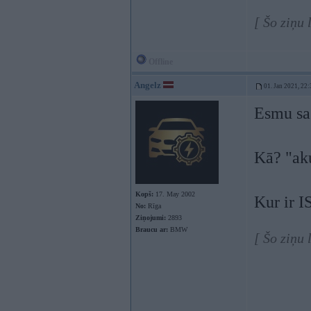
[ Šo ziņu
Offline
Angelz
01. Jan 2021, 22:
Esmu sas
Kā? "ak
Kopš:
17. May 2002
Kur ir I
No:
Rīga
Ziņojumi:
2893
Braucu ar:
BMW
[ Šo ziņu