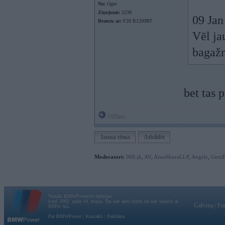
No:
Ogre
Ziņojumi:
5238
09 Jan
Braucu ar:
F20 R1200RT
Vēl ja
bagažn
bet tas 
Offline
Jauna tēma
Atbildēt
Moderatori:
968-jk
,
AV
,
AiwaShuraLLP
,
Angelz
,
Girtz
Vortāls BMWPower.lv darbojas
kopš 2002. gada 14. maija. Tas nav auto klubs un nav saistīts ar
Galvena
|
Fo
BMW AG.
Par BMWPower
|
Kontakti
|
Reklāma