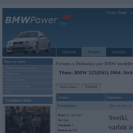
Sveiks,
Viesi!
Ie
Galvenā
Forums
Galerijas
Ziņas un raksti
Forums
»
Diskusijas par BMW modeļi
BMW modeļu jaunumi
Tēma: BMW 525(E61) 2004. Strā
BMW testi
Mēneša BMW
Sērijveida tūnings
Jauna tēma
Atbildēt
Vel...
Autors
Ziņojums
Gadījuma bilde
EJakuskins
01. Jan 2021, 22:
Kopš:
01. Jan 2021
Sveiki,
No:
Ogre
varbūt i
Ziņojumi:
1
Braucu ar:
E61