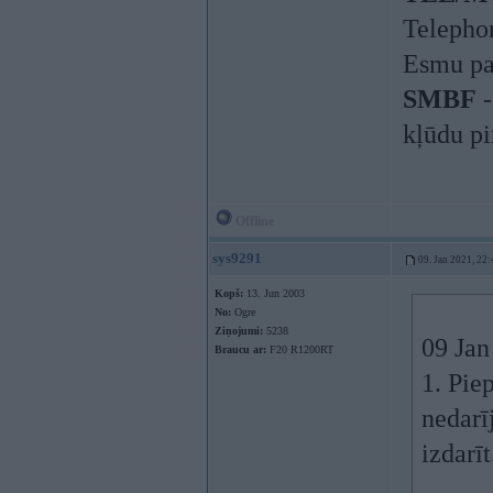
Telephon
Esmu par
SMBF
-
kļūdu pi
Offline
sys9291
09. Jan 2021, 22:
Kopš:
13. Jun 2003
No:
Ogre
Ziņojumi:
5238
09 Jan
Braucu ar:
F20 R1200RT
1. Pie
nedarī
izdarīt