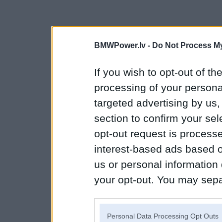
BMWPower.lv -
Do Not Process My
If you wish to opt-out of the
processing of your personal
targeted advertising by us
section to confirm your sel
opt-out request is proces
interest-based ads based o
us or personal information d
your opt-out. You may separ
disclosure of your personal
IAB’s list of downstream pa
Personal Data Processing Opt Outs