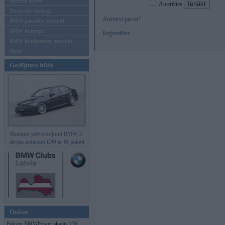
Mēneša BMW
Atcerēties
Sērijveida tūnings
Aizmirsi paroli?
BMW pasaules jaunumi
BMW koncepti
Reģistrēties
BMW konkurentu jaunumi
Moto
Gadījuma bilde
Hamann pārveidojumi BMW 3.
sērijas sedanam E90 ar M paketi
Online
Pašreiz BMWPower skatās 136