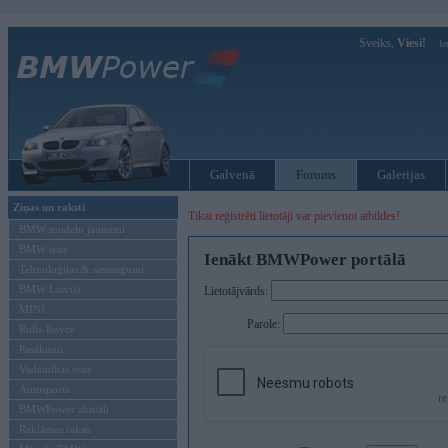
Sveiks,
Viesi!
Ie
Galvenā
Forums
Galerijas
Ziņas un raksti
Tikai reģistrēti lietotāji var pievienot atbildes!
BMW modeļu jaunumi
BMW testi
Ienākt BMWPower portālā
Tehnoloģijas & sasniegumi
BMW Latvijā
Lietotājvārds:
MINI
Parole:
Rolls-Royce
Pasākumi
Vadāmības tests
Autosports
BMWPower aktuāli
Reklāmas raksti