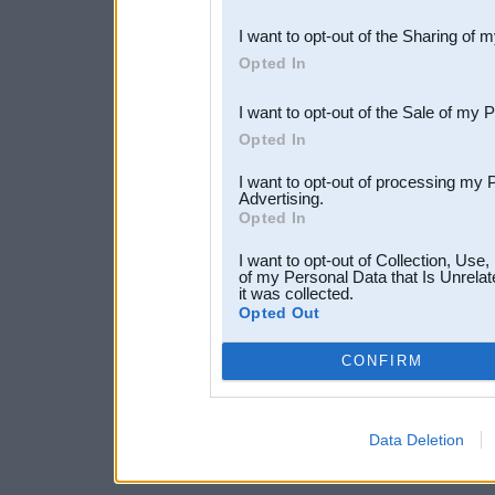
also be disclosed by us to 
I want to opt-out of the Sharing of 
Downstream Participants
th
Opted In
third parties.
I want to opt-out of the Sale of my 
Opted In
I want to opt-out of processing my 
Advertising.
Opted In
I want to opt-out of Collection, Use
of my Personal Data that Is Unrelat
it was collected.
Opted Out
CONFIRM
Data Deletion