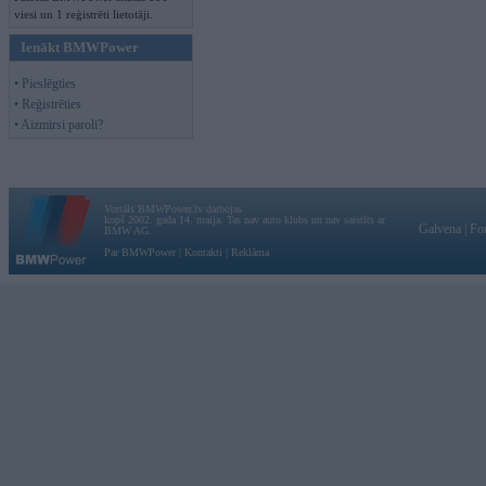
viesi un 1 reģistrēti lietotāji.
Ienākt BMWPower
• Pieslēgties
• Reģistrēties
• Aizmirsi paroli?
Vortāls BMWPower.lv darbojas
kopš 2002. gada 14. maija. Tas nav auto klubs un nav saistīts ar
Galvena
|
Fo
BMW AG.
Par BMWPower
|
Kontakti
|
Reklāma