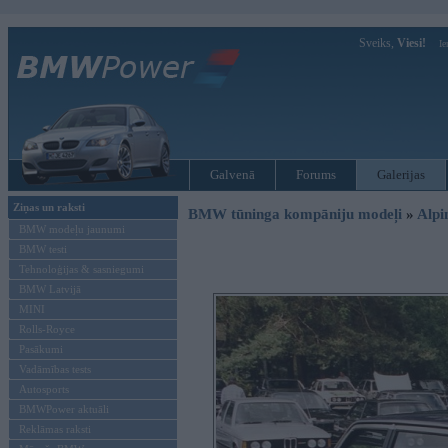
Sveiks,
Viesi!
Ie
Galvenā
Forums
Galerijas
Ziņas un raksti
BMW tūninga kompāniju modeļi
»
Alpi
BMW modeļu jaunumi
BMW testi
Tehnoloģijas & sasniegumi
BMW Latvijā
MINI
Rolls-Royce
Pasākumi
Vadāmības tests
Autosports
BMWPower aktuāli
Reklāmas raksti