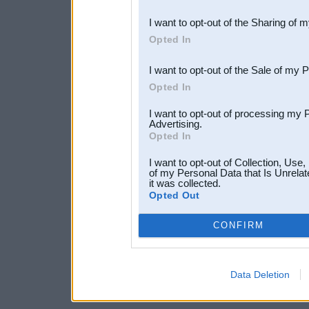
also be disclosed by us to 
I want to opt-out of the Sharing of 
Downstream Participants
th
Opted In
third parties.
I want to opt-out of the Sale of my 
Opted In
I want to opt-out of processing my 
Advertising.
Opted In
I want to opt-out of Collection, Use
of my Personal Data that Is Unrelat
it was collected.
Opted Out
CONFIRM
Data Deletion