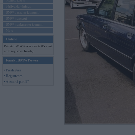
Mēneša BMW
Sērijveida tūnings
BMW pasaules jaunumi
BMW koncepti
BMW konkurentu jaunumi
Moto
Online
Pašreiz BMWPower skatās 85 viesi
un 5 reģistrēti lietotāji.
Ienākt BMWPower
• Pieslēgties
• Reģistrēties
• Aizmirsi paroli?