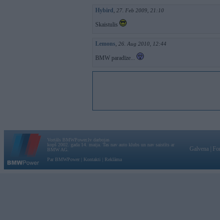
Hybird
,
27. Feb 2009, 21:10
Skaistulis
Lemons
,
26. Aug 2010, 12:44
BMW paradīze...
Vortāls BMWPower.lv darbojas
kopš 2002. gada 14. maija. Tas nav auto klubs un nav saistīts ar
Galvena
|
Fo
BMW AG.
Par BMWPower
|
Kontakti
|
Reklāma