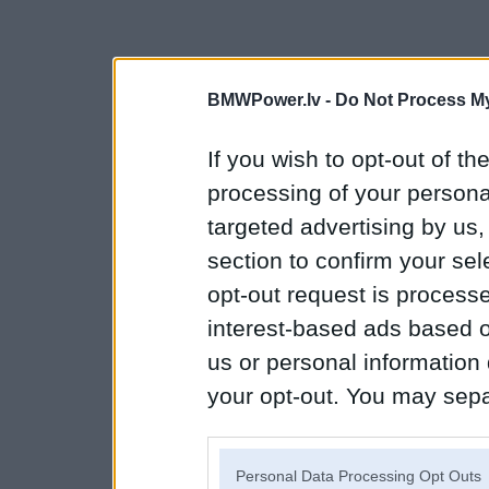
BMWPower.lv -
Do Not Process My
If you wish to opt-out of the
processing of your personal
targeted advertising by us
section to confirm your sel
opt-out request is proces
interest-based ads based o
us or personal information d
your opt-out. You may separ
disclosure of your personal
IAB’s list of downstream pa
Personal Data Processing Opt Outs