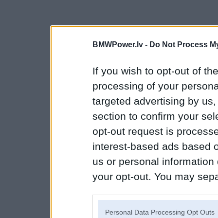
BMWPower.lv -
Do Not Process My
If you wish to opt-out of the
processing of your personal
targeted advertising by us
section to confirm your sel
opt-out request is proces
interest-based ads based o
us or personal information d
your opt-out. You may separ
disclosure of your personal
IAB’s list of downstream pa
Personal Data Processing Opt Outs