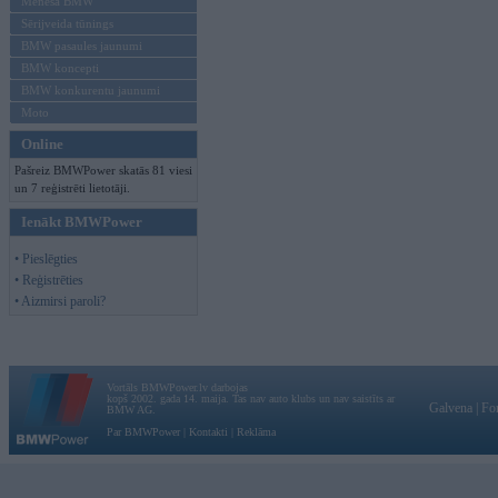
Mēneša BMW
Sērijveida tūnings
BMW pasaules jaunumi
BMW koncepti
BMW konkurentu jaunumi
Moto
Online
Pašreiz BMWPower skatās 81 viesi
un 7 reģistrēti lietotāji.
Ienākt BMWPower
• Pieslēgties
• Reģistrēties
• Aizmirsi paroli?
Vortāls BMWPower.lv darbojas
kopš 2002. gada 14. maija. Tas nav auto klubs un nav saistīts ar
Galvena
|
Fo
BMW AG.
Par BMWPower
|
Kontakti
|
Reklāma