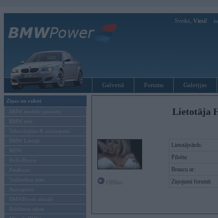
Sveiks,
Viesi!
Ie
Galvenā
Forums
Galerijas
Ziņas un raksti
Lietotāja 
BMW modeļu jaunumi
BMW testi
Tehnoloģijas & sasniegumi
BMW Latvijā
Lietotājvārds:
MINI
Pilsēta:
Rolls-Royce
Braucu ar:
Pasākumi
Vadāmības tests
Ziņojumi forumā:
Offline
Autosports
BMWPower aktuāli
Reklāmas raksti