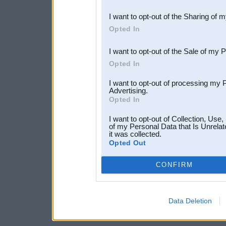
also be disclosed by us to 
I want to opt-out of the Sharing of 
Downstream Participants
th
Opted In
third parties.
I want to opt-out of the Sale of my 
Opted In
I want to opt-out of processing my 
Advertising.
Opted In
I want to opt-out of Collection, Use
of my Personal Data that Is Unrelat
it was collected.
Opted Out
CONFIRM
Data Deletion