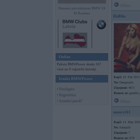
Offline
Hamann pārveidojumi BMW Z4
M Roadster
Ridlihs
Online
Pašreiz BMWPower skatās 167
viesi un 0 reģistrēti lietotāji.
Kopš:
19. Feb 2011
Ienākt BMWPower
No:
Daugavpils
Ziņojumi:
4671
• Pieslēgties
Braucu ar:
gandrīz 
• Reģistrēties
• Aizmirsi paroli?
Offline
susurs161
Kopš:
14. May 201
No:
Salaspils
Ziņojumi:
7
Braucu ar:
E70