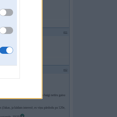
#11
vai Turbīna?
#12
EGR....
u ciet...
šodien mani mašīna painformēja, ka baigi netīru gaisu
 (Jakas, ja kādam interesē, es viņu pārdodu pa 120e,
programēs, 10/10