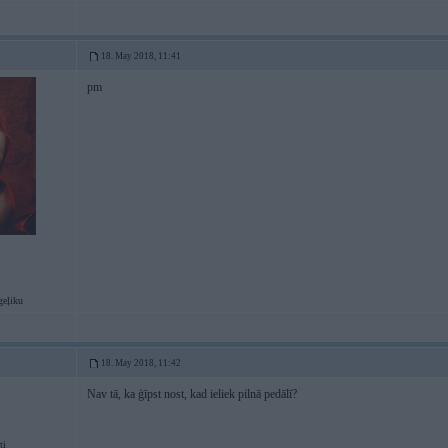
18. May 2018, 11:41
pm
geļiku
18. May 2018, 11:42
Nav tā, ka ģīpst nost, kad ieliek pilnā pedālī?
ti