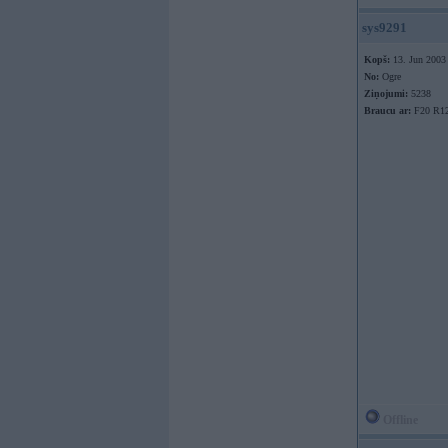
sys9291
Kopš:
13. Jun 2003
No:
Ogre
Ziņojumi:
5238
Braucu ar:
F20 R1
Offline