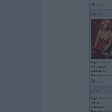
Offline
Ridlihs
Kopš:
19. Feb 2011
No:
Daugavpils
Ziņojumi:
4671
Braucu ar:
gandrīz 
Offline
spilva
Kopš:
14. Aug 2017
No:
Ogre
Ziņojumi:
15
Braucu ar:
Dīzeļ kū