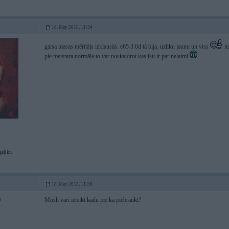
18. May 2018, 11:34
gaisa masas mērītājs izklausās. e65 3.0d tā bija. uzliku jaunu un viss
nu
pie meistara normāla to var noskaidrot kas īsti ir par nelaimi
geļiku
18. May 2018, 11:38
Mosh vari ieteikt kadu pie ka piebraukt?
8