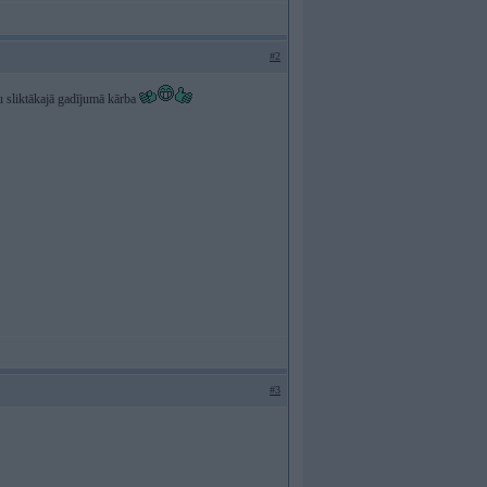
#2
 sliktākajā gadījumā kārba
#3