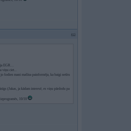
#13
ja EGR....
viņu ciet...
 jo šodien mani mašīna painformēja, ka baigi netīru
nīgs (Jakas, ja kādam interesē, es viņu pārdodu pa
u izprogramēs, 10/10