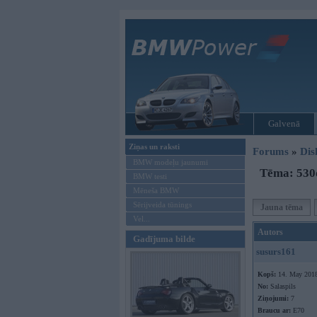
Galvenā
Ziņas un raksti
Forums
»
Dis
BMW modeļu jaunumi
Tēma: 530
BMW testi
Mēneša BMW
Sērijveida tūnings
Jauna tēma
Vel...
Autors
Gadījuma bilde
susurs161
Kopš:
14. May 201
No:
Salaspils
Ziņojumi:
7
Braucu ar:
E70