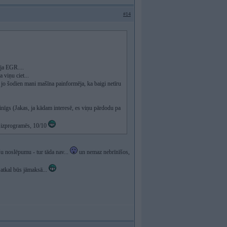
#14
ja EGR....
viņu ciet...
 jo šodien mani mašīna painformēja, ka baigi netīru
nīgs (Jakas, ja kādam interesē, es viņu pārdodu pa
u izprogramēs, 10/10
u noslēpumu - tur tāda nav...
un nemaz nebrīnīšos,
 atkal būs jāmaksā...