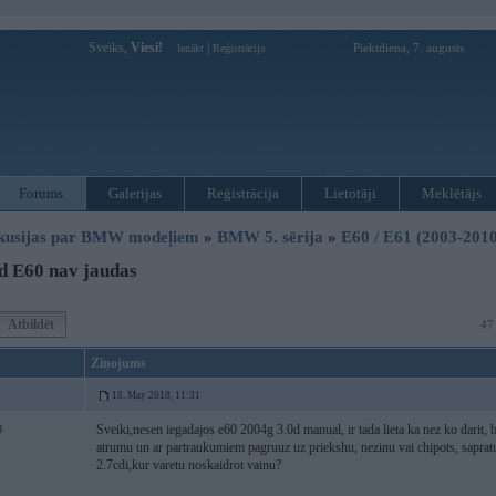
Sveiks,
Viesi!
|
Piektdiena, 7. augusts
Ienākt
Reģistrācija
Forums
Galerijas
Reģistrācija
Lietotāji
Meklētājs
kusijas par BMW modeļiem
»
BMW 5. sērija
»
E60 / E61 (2003-2010
d E60 nav jaudas
Atbildēt
47
Ziņojums
18. May 2018, 11:31
Sveiki,nesen iegadajos e60 2004g 3.0d manual, ir tada lieta ka nez ko darit
8
atrumu un ar partraukumiem pagruuz uz priekshu, nezinu vai chipots, sapra
2.7cdi,kur varetu noskaidrot vainu?