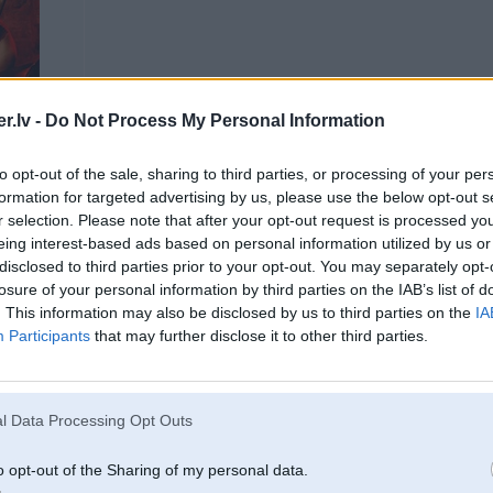
.lv -
Do Not Process My Personal Information
geļiku
to opt-out of the sale, sharing to third parties, or processing of your per
formation for targeted advertising by us, please use the below opt-out s
r selection. Please note that after your opt-out request is processed y
18. May 2018, 20:13
eing interest-based ads based on personal information utilized by us or
disclosed to third parties prior to your opt-out. You may separately opt-
Miljonārs, saguris
losure of your personal information by third parties on the IAB’s list of
. This information may also be disclosed by us to third parties on the
IA
Participants
that may further disclose it to other third parties.
18. May 2018, 20:17
535d nav tādu problēmu, 550d arî
l Data Processing Opt Outs
o opt-out of the Sharing of my personal data.