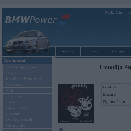
Sveiks,
Viesi!
Ie
Galvenā
Forums
Galerijas
Ziņas un raksti
Lietotāja Pe
BMW modeļu jaunumi
BMW testi
Tehnoloģijas & sasniegumi
BMW Latvijā
Lietotājvārds:
MINI
Braucu ar:
Rolls-Royce
Ziņojumi forumā:
Pasākumi
Vadāmības tests
Autosports
BMWPower aktuāli
Reklāmas raksti