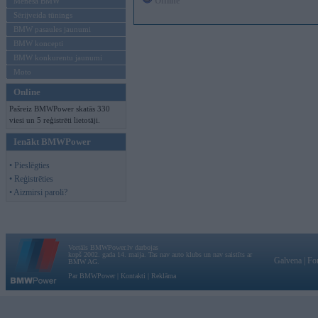
Offline
Mēneša BMW
Sērijveida tūnings
BMW pasaules jaunumi
BMW koncepti
BMW konkurentu jaunumi
Moto
Online
Pašreiz BMWPower skatās 330
viesi un 5 reģistrēti lietotāji.
Ienākt BMWPower
• Pieslēgties
• Reģistrēties
• Aizmirsi paroli?
Vortāls BMWPower.lv darbojas
kopš 2002. gada 14. maija. Tas nav auto klubs un nav saistīts ar
Galvena
|
Fo
BMW AG.
Par BMWPower
|
Kontakti
|
Reklāma