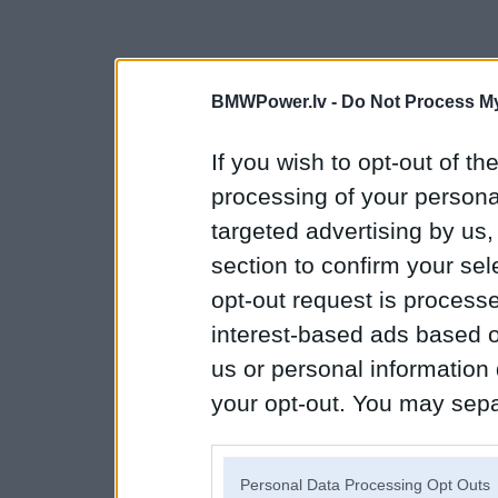
BMWPower.lv -
Do Not Process My
If you wish to opt-out of the
processing of your personal
targeted advertising by us
section to confirm your sel
opt-out request is proces
interest-based ads based o
us or personal information d
your opt-out. You may separ
disclosure of your personal
IAB’s list of downstream pa
Personal Data Processing Opt Outs