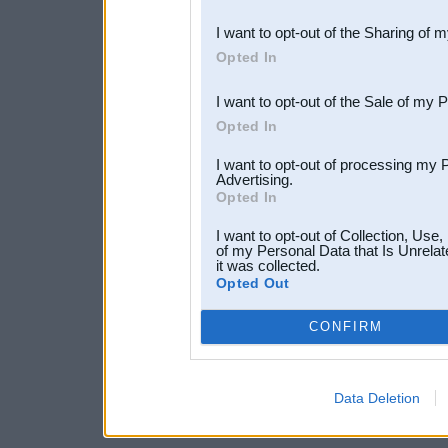
also be disclosed by us to 
I want to opt-out of the Sharing of 
Downstream Participants
th
Opted In
third parties.
I want to opt-out of the Sale of my 
Opted In
I want to opt-out of processing my 
Advertising.
Opted In
I want to opt-out of Collection, Use
of my Personal Data that Is Unrelat
it was collected.
Opted Out
CONFIRM
Data Deletion