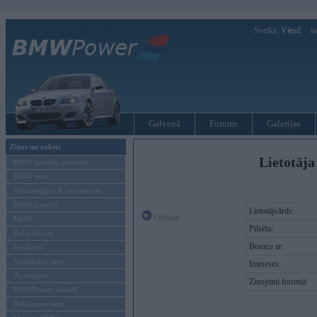
Sveiks,
Viesi!
Ie
Galvenā
Forums
Galerijas
Ziņas un raksti
Lietotāja
BMW modeļu jaunumi
BMW testi
Tehnoloģijas & sasniegumi
BMW Latvijā
Lietotājvārds:
Offline
MINI
Pilsēta:
Rolls-Royce
Braucu ar:
Pasākumi
Vadāmības tests
Intereses:
Autosports
Ziņojumi forumā:
BMWPower aktuāli
Reklāmas raksti