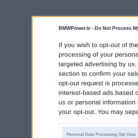
BMWPower.lv -
Do Not Process My
If you wish to opt-out of the
processing of your personal
targeted advertising by us
section to confirm your sel
opt-out request is proces
interest-based ads based o
us or personal information d
your opt-out. You may separ
disclosure of your personal
IAB’s list of downstream pa
Personal Data Processing Opt Outs