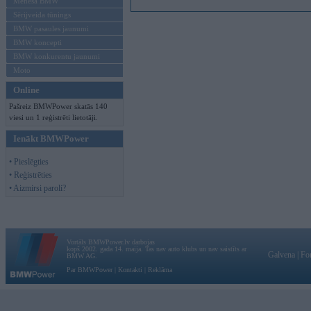
Mēneša BMW
Sērijveida tūnings
BMW pasaules jaunumi
BMW koncepti
BMW konkurentu jaunumi
Moto
Online
Pašreiz BMWPower skatās 140
viesi un 1 reģistrēti lietotāji.
Ienākt BMWPower
• Pieslēgties
• Reģistrēties
• Aizmirsi paroli?
Vortāls BMWPower.lv darbojas
kopš 2002. gada 14. maija. Tas nav auto klubs un nav saistīts ar
Galvena
|
Fo
BMW AG.
Par BMWPower
|
Kontakti
|
Reklāma