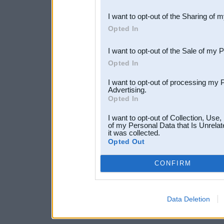
also be disclosed by us to 
I want to opt-out of the Sharing of 
Downstream Participants
th
Opted In
third parties.
I want to opt-out of the Sale of my 
Opted In
I want to opt-out of processing my 
Advertising.
Opted In
I want to opt-out of Collection, Use
of my Personal Data that Is Unrelat
it was collected.
Opted Out
CONFIRM
Data Deletion