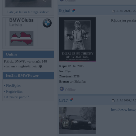
Offline
Digital
13. Jul 2020, 16:
Latvijas lauku tūninga šedevri
Kljuda jau pasaka
Online
Pašreiz BMWPower skatās 148
viesi un 7 reģistrēti lietotāji.
Kopš:
02. Jul 2005
No:
Rīga
Ienākt BMWPower
Ziņojumi:
3738
Braucu ar:
Elektrību
• Pieslēgties
Offline
• Reģistrēties
• Aizmirsi paroli?
CP17
13. Jul 2020, 17:
http://www.bmwp