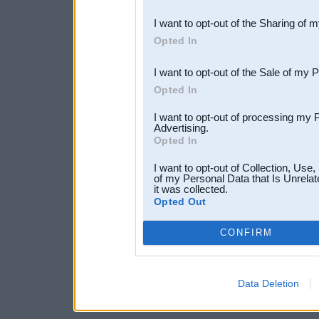
also be disclosed by us to 
I want to opt-out of the Sharing of 
Downstream Participants
th
Opted In
third parties.
I want to opt-out of the Sale of my 
Opted In
I want to opt-out of processing my 
Advertising.
Opted In
I want to opt-out of Collection, Use
of my Personal Data that Is Unrelat
it was collected.
Opted Out
CONFIRM
Data Deletion