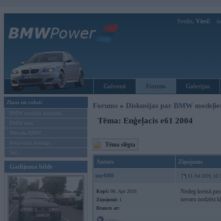
Sveiks,
Viesi!
Ie
Galvenā
Forums
Galerijas
Ziņas un raksti
Forums
»
Diskusijas par BMW modeļi
BMW modeļu jaunumi
Tēma: Enģeļacis e61 2004
BMW testi
Mēneša BMW
Sērijveida tūnings
Tēma slēgta
Vel...
Autors
Ziņojums
Gadījuma bilde
mr600
13. Jul 2020, 16:
Nedeg kreisā pusē
Kopš:
06. Apr 2016
nevaru nodzēst k
Ziņojumi:
1
Braucu ar: