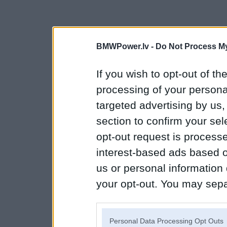
BMWPower.lv -
Do Not Process My
If you wish to opt-out of the
processing of your personal
targeted advertising by us
section to confirm your sel
opt-out request is proces
interest-based ads based o
us or personal information d
your opt-out. You may separ
disclosure of your personal
IAB’s list of downstream pa
Personal Data Processing Opt Outs