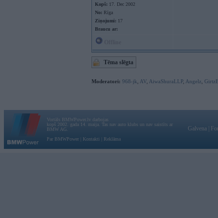
Kopš:
17. Dec 2002
No:
Rīga
Ziņojumi:
17
Braucu ar:
Offline
Tēma slēgta
Moderatori:
968-jk
,
AV
,
AiwaShuraLLP
,
Angelz
,
Girtz
Vortāls BMWPower.lv darbojas
kopš 2002. gada 14. maija. Tas nav auto klubs un nav saistīts ar
Galvena
|
Fo
BMW AG.
Par BMWPower
|
Kontakti
|
Reklāma