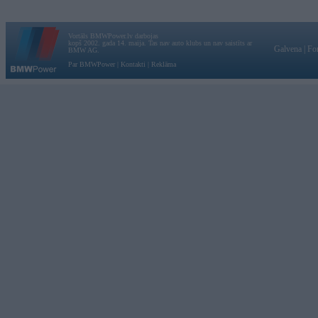
Vortāls BMWPower.lv darbojas
kopš 2002. gada 14. maija. Tas nav auto klubs un nav saistīts ar
Galvena
|
Fo
BMW AG.
Par BMWPower
|
Kontakti
|
Reklāma