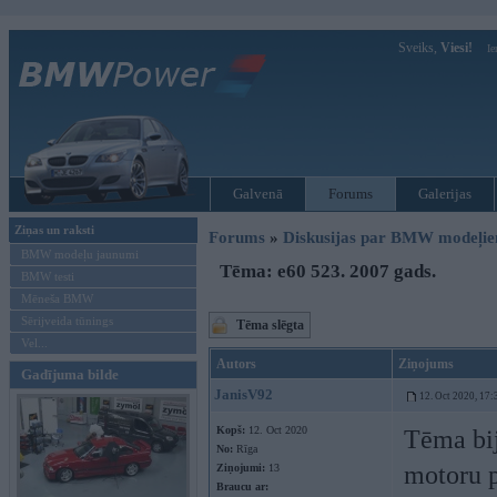
Sveiks,
Viesi!
Ie
Galvenā
Forums
Galerijas
Ziņas un raksti
Forums
»
Diskusijas par BMW modeļi
BMW modeļu jaunumi
Tēma: e60 523. 2007 gads.
BMW testi
Mēneša BMW
Sērijveida tūnings
Tēma slēgta
Vel...
Autors
Ziņojums
Gadījuma bilde
JanisV92
12. Oct 2020, 17:
Kopš:
12. Oct 2020
Tēma bij
No:
Rīga
motoru p
Ziņojumi:
13
Braucu ar: