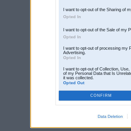
also be disclosed by us to 
I want to opt-out of the Sharing of 
Downstream Participants
th
Opted In
third parties.
I want to opt-out of the Sale of my 
Opted In
I want to opt-out of processing my 
Advertising.
Opted In
I want to opt-out of Collection, Use
of my Personal Data that Is Unrelat
it was collected.
Opted Out
CONFIRM
Data Deletion