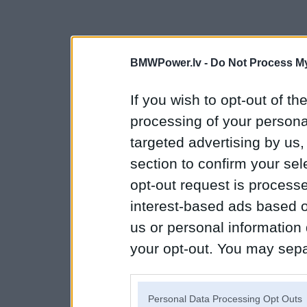
BMWPower.lv -
Do Not Process My
If you wish to opt-out of the
processing of your personal
targeted advertising by us
section to confirm your sel
opt-out request is proces
interest-based ads based o
us or personal information d
your opt-out. You may separ
disclosure of your personal
IAB’s list of downstream pa
Personal Data Processing Opt Outs