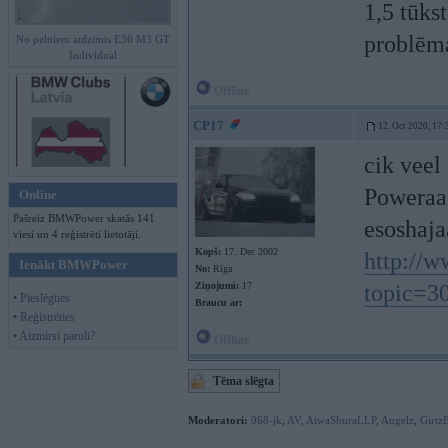
1,5 tūks
problēma
No pelniem atdzimis E36 M3 GT
Individual
Offline
CP17
12. Oct 2020, 17:
cik veel
Poweraa 
Online
Pašreiz BMWPower skatās 141
esoshaj
viesi un 4 reģistrēti lietotāji.
Kopš:
17. Dec 2002
http://
Ienākt BMWPower
No:
Rīga
Ziņojumi:
17
topic=3
• Pieslēgties
Braucu ar:
• Reģistrēties
• Aizmirsi paroli?
Offline
Tēma slēgta
Moderatori:
968-jk
,
AV
,
AiwaShuraLLP
,
Angelz
,
Girtz