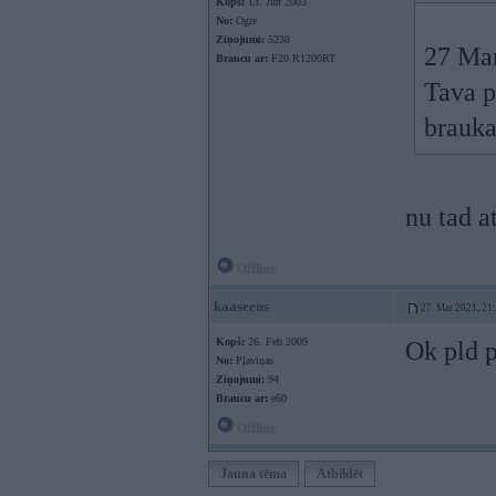
Kopš:
13. Jun 2003
No:
Ogre
Ziņojumi:
5238
27 Ma
Braucu ar:
F20 R1200RT
Tava p
brauka
nu tad a
Offline
kaaseens
27. Mar 2021, 21
Kopš:
26. Feb 2009
Ok pld 
No:
Pļaviņas
Ziņojumi:
94
Braucu ar:
e60
Offline
Jauna tēma
Atbildēt