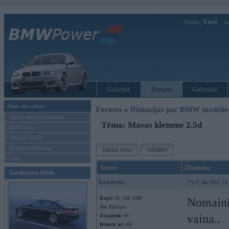
Sveiks,
Viesi!
Ie
Galvenā
Forums
Galerijas
Ziņas un raksti
Forums
»
Diskusijas par BMW modeļi
BMW modeļu jaunumi
Tēma: Masas klemme 2.5d
BMW testi
Mēneša BMW
Sērijveida tūnings
Jauna tēma
Atbildēt
Vel...
Autors
Ziņojums
Gadījuma bilde
kaaseens
27. Mar 2021, 16
Kopš:
26. Feb 2009
Nomainij
No:
Pļaviņas
vaina..
Ziņojumi:
94
Braucu ar:
e60