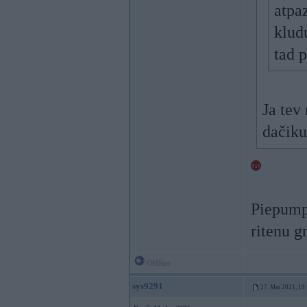
atpaz
klud
tad p
Ja tev
dačiku
Piepumpe
ritenu g
Offline
sys9291
27. Mar 2021, 19