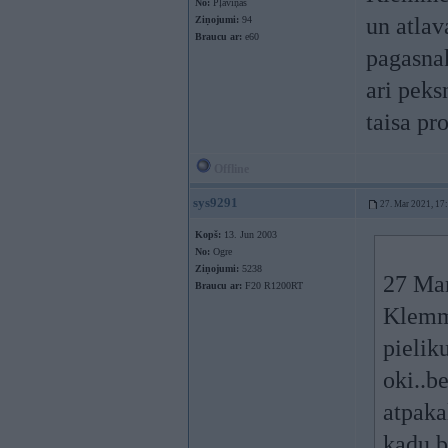
No:
Pļaviņas
un atlav
Ziņojumi:
94
Braucu ar:
e60
pagasnak
ari peks
taisa pr
Offline
sys9291
27. Mar 2021, 17
Kopš:
13. Jun 2003
No:
Ogre
Ziņojumi:
5238
27 Ma
Braucu ar:
F20 R1200RT
Klemme
pielik
oki..b
atpaka
kadu br