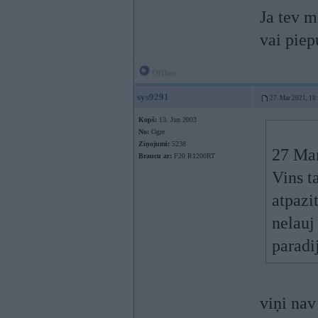
Ja tev m
vai piep
Offline
sys9291
27. Mar 2021, 18
Kopš:
13. Jun 2003
No:
Ogre
Ziņojumi:
5238
27 Ma
Braucu ar:
F20 R1200RT
Vins t
atpazi
nelauj
paradi
viņi nav