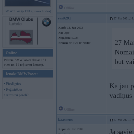
Offline
BMW 7. sērija F01 (preses bildes)
sys9291
27. Mar 2021, 16
Kopš:
13. Jun 2003
No:
Ogre
Ziņojumi:
5238
27 Ma
Braucu ar:
F20 R1200RT
Nomain
Online
but vai
Pašreiz BMWPower skatās 131
viesi un 11 reģistrēti lietotāji.
Ienākt BMWPower
• Pieslēgties
Kā jau p
• Reģistrēties
vadiņus 
• Aizmirsi paroli?
Offline
kaaseens
27. Mar 2021, 17
Kopš:
26. Feb 2009
Ja savie