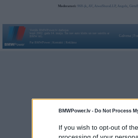
Moderatori:
968-jk
,
AV
,
AiwaShuraLLP
,
Angelz
,
Girtz
Vortāls BMWPower.lv darbojas
kopš 2002. gada 14. maija. Tas nav auto klubs un nav saistīts ar
Galvena
|
Fo
BMW AG.
Par BMWPower
|
Kontakti
|
Reklāma
BMWPower.lv -
Do Not Process My
If you wish to opt-out of the
processing of your personal