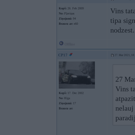
Kopš:
26. Feb 2009
Vins tat
No:
Pļaviņas
tipa sig
Ziņojumi:
94
Braucu ar:
e60
nodzest.
Offline
CP17
27. Mar 2021, 18
27 Ma
Vins t
Kopš:
17. Dec 2002
atpazi
No:
Rīga
Ziņojumi:
17
nelauj
Braucu ar:
paradi