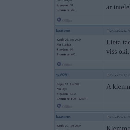
No:
Pļaviņas
ar intel
Ziņojumi:
94
Braucu ar:
e60
Offline
kaaseens
27. Mar 2021, 17
Kopš:
26. Feb 2009
Lieta ta
No:
Pļaviņas
viss oki
Ziņojumi:
94
Braucu ar:
e60
Offline
sys9291
27. Mar 2021, 17
Kopš:
13. Jun 2003
A klem
No:
Ogre
Ziņojumi:
5238
Braucu ar:
F20 R1200RT
Offline
kaaseens
27. Mar 2021, 17
Kopš:
26. Feb 2009
Klemme l