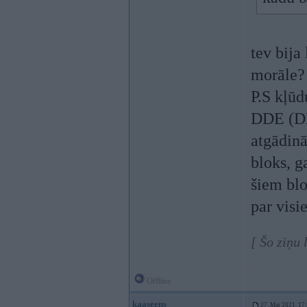
tev bija 
morāle? -
P.S kļūd
DDE (DM
atgādinā
bloks, g
šiem blo
par visi
[ Šo ziņu
Offline
kaaseens
27. Mar 2021, 17