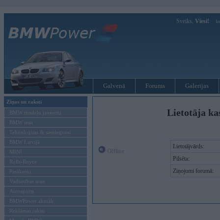
Sveiks,
Viesi!
Ie
Galvenā
Forums
Galerijas
Ziņas un raksti
Lietotāja ka
BMW modeļu jaunumi
BMW testi
Tehnoloģijas & sasniegumi
BMW Latvijā
Lietotājvārds:
Offline
MINI
Pilsēta:
Rolls-Royce
Ziņojumi forumā:
Pasākumi
Vadāmības tests
Autosports
BMWPower aktuāli
Reklāmas raksti