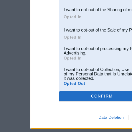
also be disclosed by us to 
I want to opt-out of the Sharing of 
Downstream Participants
th
Opted In
third parties.
I want to opt-out of the Sale of my 
Opted In
I want to opt-out of processing my 
Advertising.
Opted In
I want to opt-out of Collection, Use
of my Personal Data that Is Unrelat
it was collected.
Opted Out
CONFIRM
Data Deletion