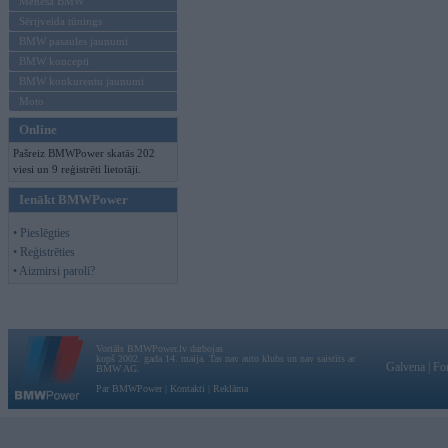
Mēneša BMW
Sērijveida tūnings
BMW pasaules jaunumi
BMW koncepti
BMW konkurentu jaunumi
Moto
Online
Pašreiz BMWPower skatās 202
viesi un 9 reģistrēti lietotāji.
Ienākt BMWPower
• Pieslēgties
• Reģistrēties
• Aizmirsi paroli?
Vortāls BMWPower.lv darbojas
kopš 2002. gada 14. maija. Tas nav auto klubs un nav saistīts ar
Galvena
|
Fo
BMW AG.
Par BMWPower
|
Kontakti
|
Reklāma