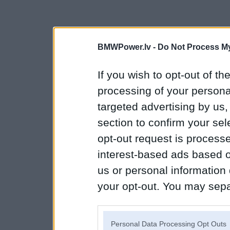
BMWPower.lv -
Do Not Process My
If you wish to opt-out of the
processing of your personal
targeted advertising by us
section to confirm your sel
opt-out request is proces
interest-based ads based o
us or personal information d
your opt-out. You may separ
disclosure of your personal
IAB’s list of downstream pa
Personal Data Processing Opt Outs