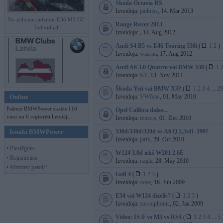
Skoda Octavia RS
Izveidoja:
jankijss
, 14. Mar 2013
No pelniem atdzimis E36 M3 GT
Range Rover 2013
Individual
Izveidoja:
, 14. Aug 2012
Audi S4 B5 vs E46 Touring 330i
(
1
2
)
Izveidoja:
waarna
, 17. Aug 2012
Audi A6 3.0 Quattro vai BMW 530
(
1
Izveidoja:
KF
, 13. Nov 2011
Škoda Yeti vai BMW X3?
(
1
2
3
4
...
29
Online
Izveidoja:
VWfans
, 01. May 2010
Pašreiz BMWPower skatās 116
Opel Calibra daļas...
viesi un 6 reģistrēti lietotāji.
Izveidoja:
renccis
, 01. Dec 2010
Ienākt BMWPower
530d/330d/320d vs A6 Q 2,5tdi -1997
Izveidoja:
jarix
, 29. Oct 2010
• Pieslēgties
W124 3.0d iekš W201 2.6E
• Reģistrēties
Izveidoja:
nagla
, 28. May 2010
• Aizmirsi paroli?
Golf 4
(
1
2
3
)
Izveidoja:
oose
, 16. Jun 2009
E34 vai W124 dīzelis?
(
1
2
3
)
Izveidoja:
stereophonic
, 02. Jan 2009
Video: IS-F vs M3 vs RS4
(
1
2
3
4
...
5