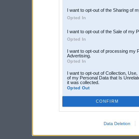
also be disclosed by us to 
I want to opt-out of the Sharing of 
Downstream Participants
th
Opted In
third parties.
I want to opt-out of the Sale of my 
Opted In
I want to opt-out of processing my 
Advertising.
Opted In
I want to opt-out of Collection, Use
of my Personal Data that Is Unrelat
it was collected.
Opted Out
CONFIRM
Data Deletion