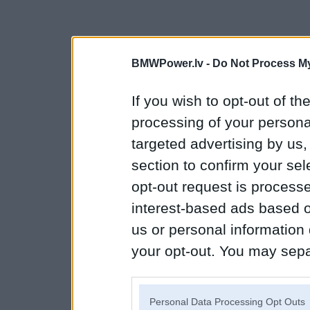
BMWPower.lv -
Do Not Process My
If you wish to opt-out of the
processing of your personal
targeted advertising by us
section to confirm your sel
opt-out request is proces
interest-based ads based o
us or personal information d
your opt-out. You may separ
disclosure of your personal
IAB’s list of downstream pa
Personal Data Processing Opt Outs