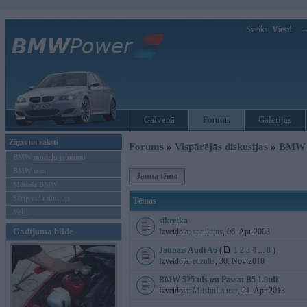
Sveiks,
Viesi!
Ie
Galvenā
Forums
Galerijas
Ziņas un raksti
Forums
»
Vispārējās diskusijas
»
BMW G
BMW modeļu jaunumi
BMW testi
Jauna tēma
Mēneša BMW
Sērijveida tūnings
Tēmas
Vel...
sikretka
Gadījuma bilde
Izveidoja:
spruktins
, 06. Apr 2008
Jaunais Audi A6
(
1
2
3
4
...
8
)
Izveidoja:
edzulis
, 30. Nov 2010
BMW 525 tds un Passat B5 1.9tdi
Izveidoja:
MitshuLancer
, 21. Apr 2013