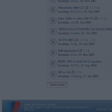
Izveidoja:
edzulis
, 14. Nov 2007
Mitsubishi 3000 GT
(
1
2
3
4
)
Izveidoja:
ROLEXX
, 05. Feb 2007
bmw 330ix vs volvo S60 T5
(
1
2
3
)
Izveidoja:
red
, 03. Jun 2006
“BOULINGA TURNĪRS AUTO KLUBIE
Izveidoja:
SteelRat
, 01. Oct 2005
AUTO 2005
(
1
2
3
4
...
5
)
Izveidoja:
Vadik
, 19. Apr 2005
E60 alternatīva
(
1
2
)
Izveidoja:
nrcha
, 19. Mar 2005
BMW 545i vs Audi A6 4.2 quattro
Izveidoja:
DUDA
, 21. Sep 2004
M3 vs S4
(
1
2
)
Izveidoja:
wildthing
, 17. Jan 2004
Jauna tēma
Vortāls BMWPower.lv darbojas
kopš 2002. gada 14. maija. Tas nav auto klubs un nav saistīts ar
Galvena
|
Fo
BMW AG.