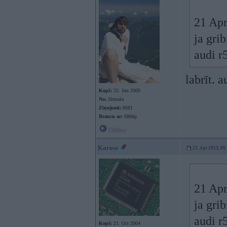
21 Apr
ja grib
audi r
labrīt. 
Kopš:
25. Jun 2009
No:
Jūrmala
Ziņojumi:
8681
Braucu ar:
686hp
Offline
Kaross
22. Apr 2013, 00
21 Apr
ja grib
audi r
Kopš:
21. Oct 2004