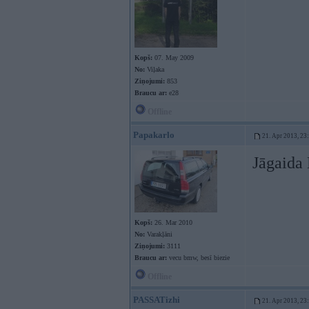
Kopš:
07. May 2009
No:
Viļaka
Ziņojumi:
853
Braucu ar:
e28
Offline
Papakarlo
21. Apr 2013, 23
Jāgaida 
Kopš:
26. Mar 2010
No:
Varakļāni
Ziņojumi:
3111
Braucu ar:
vecu bmw, besī biezie
Offline
PASSATizhi
21. Apr 2013, 23