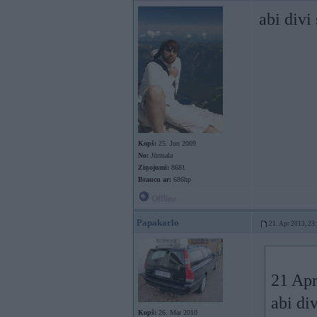
abi divi
Kopš:
25. Jun 2009
No:
Jūrmala
Ziņojumi:
8681
Braucu ar:
686hp
Offline
Papakarlo
21. Apr 2013, 23
21 Apr
abi di
Kopš:
26. Mar 2010