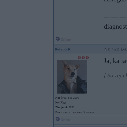
----------
diagnost
Offline
RolandsK
22. Apr 2013, 09
Jā, kā j
[ Šo ziņu
Kopš:
06. Sep 2006
No:
Rīga
Ziņojumi:
3653
Braucu ar:
ᴑᴑ un Zaļo Briesmoni
Offline