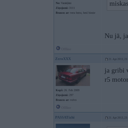
miskas
No:
Varakļāni
Ziņojumi:
3111
Braucu ar:
vecu bmw, besī biezie
Nu jā, j
Offline
ZeroXXX
21. Apr 2013, 23
ja gribi
r5 moto
Kopš:
26. Feb 2009
Ziņojumi:
297
Braucu ar:
volvo
Offline
PASSATizhi
21. Apr 2013, 23