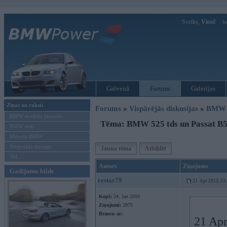
Sveiks,
Viesi!
Ie
Galvenā
Forums
Galerijas
Ziņas un raksti
Forums
»
Vispārējās diskusijas
»
BMW G
BMW modeļu jaunumi
Tēma: BMW 525 tds un Passat B5 
BMW testi
Mēneša BMW
Sērijveida tūnings
Jauna tēma
Atbildēt
Vel...
Autors
Ziņojums
Gadījuma bilde
restar79
21. Apr 2013, 23
Kopš:
24. Jan 2010
Ziņojumi:
2975
Braucu ar:
21 Apr