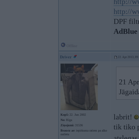
http://w
http://w
DPF filt
AdBlue
Offline
Driver
22. Apr 2013, 09
21 Apr
Jāgaid
Kopš:
22. Jun 2002
labrit!
No:
Rīga
tik tiko
Ziņojumi:
31536
Braucu ar:
iepirkuma ratiem pa alko
outletu
atslegas