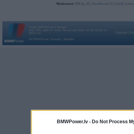
Moderatori:
968-jk
,
AV
,
AiwaShuraLLP
,
GirtzB
,
Lafter
Vortāls BMWPower.lv darbojas
kopš 2002. gada 14. maija. Tas nav auto klubs un nav saistīts ar
Galvena
|
Fo
BMW AG.
Par BMWPower
|
Kontakti
|
Reklāma
BMWPower.lv -
Do Not Process My