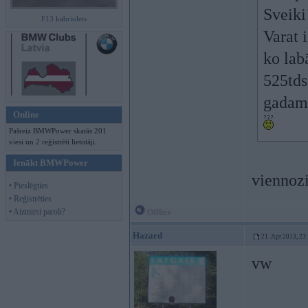
Sveiki
F13 kabriolets
Varat 
ko lab
525tds
gadam?
Online
Pašreiz BMWPower skatās 201
viesi un 2 reģistrēti lietotāji.
Ienākt BMWPower
viennozi
• Pieslēgties
• Reģistrēties
• Aizmirsi paroli?
Offline
Hazard
21. Apr 2013, 23
vw