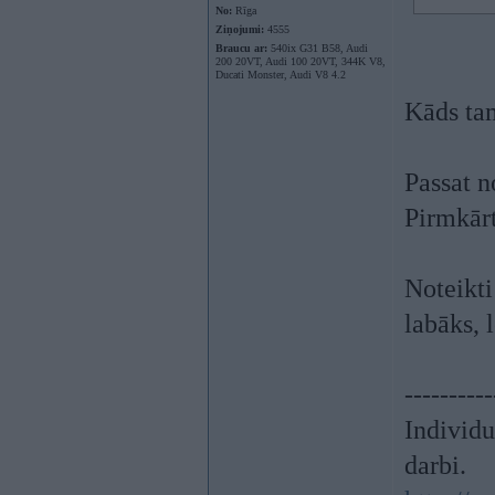
No:
Rīga
Ziņojumi:
4555
Braucu ar:
540ix G31 B58, Audi
200 20VT, Audi 100 20VT, 344K V8,
Ducati Monster, Audi V8 4.2
Kāds ta
Passat n
Pirmkārt
Noteikt
labāks, 
----------
Individ
darbi.