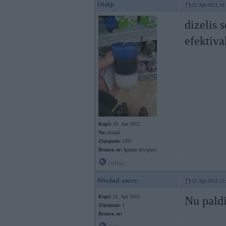
Oldijs
22. Apr 2013, 10
dizelis 
efektiv
Kopš:
20. Jun 2012
No:
Ainaži
Ziņojumi:
1397
Braucu ar:
Igauņu divipieci
Offline
MitshuLancer
22. Apr 2013, 12
Kopš:
21. Apr 2013
Nu pald
Ziņojumi:
1
Braucu ar: