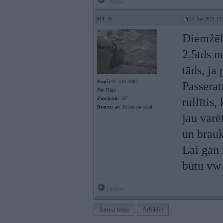
Offline
art_is
22. Apr 2013, 13
Diemžēl 
2.5tds n
tāds, ja 
Kopš:
07. Oct 2002
Passerat
No:
Rīga
Ziņojumi:
297
rullītis
Braucu ar:
To kas pa rokai.
jau varē
un brauk
Lai gan 
būtu vw 
Offline
Jauna tēma
Atbildēt