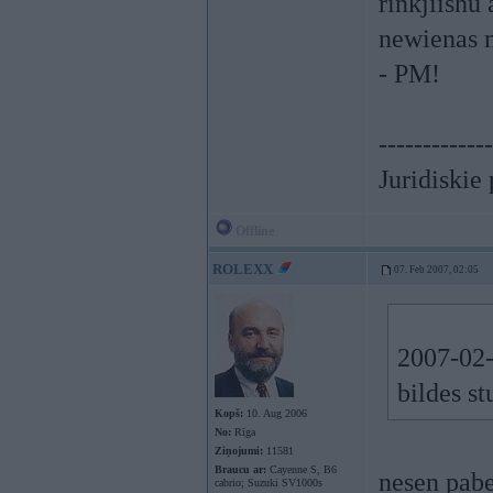
rinkjiishu
newienas m
- PM!
-------------
Juridiskie
Offline
ROLEXX
07. Feb 2007, 02:05
2007-02-0
bildes s
Kopš:
10. Aug 2006
No:
Rīga
Ziņojumi:
11581
Braucu ar:
Cayenne S, B6
nesen pabe
cabrio; Suzuki SV1000s