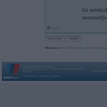
lai neiek
nenoturēj
Offline
Jauna tēma
Atbildēt
Moderatori:
968-jk
,
AV
,
AiwaShuraLLP
,
GirtzB
,
Lafter
Vortāls BMWPower.lv darbojas
kopš 2002. gada 14. maija. Tas nav auto klubs un nav saistīts ar
Galvena
|
Fo
BMW AG.
Par BMWPower
|
Kontakti
|
Reklāma