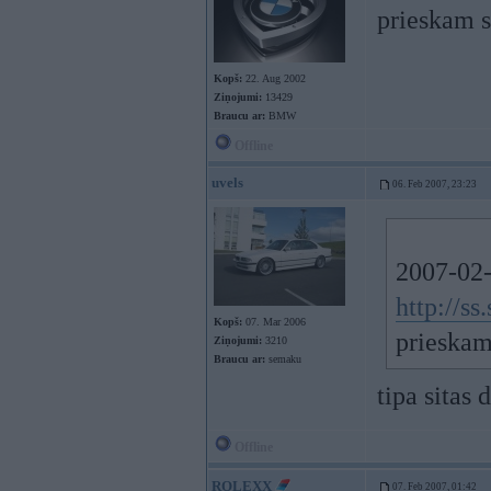
prieskam s
Kopš:
22. Aug 2002
Ziņojumi:
13429
Braucu ar:
BMW
Offline
uvels
06. Feb 2007, 23:23
2007-02-
http://
Kopš:
07. Mar 2006
prieskam
Ziņojumi:
3210
Braucu ar:
semaku
tipa sitas
Offline
ROLEXX
07. Feb 2007, 01:42