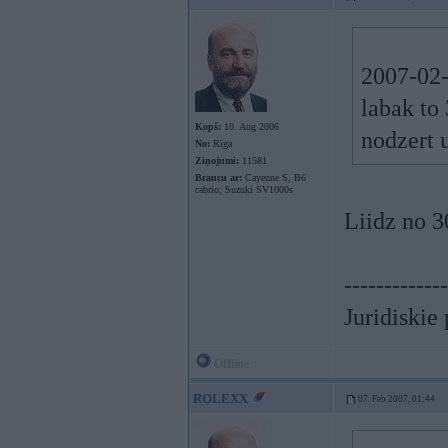
2007-02-
labak to
Kopš:
10. Aug 2006
nodzert u
No:
Rīga
Ziņojumi:
11581
Braucu ar:
Cayenne S, B6
cabrio; Suzuki SV1000s
Liidz no 3
-------------
Juridiskie
Offline
ROLEXX
07. Feb 2007, 01:44