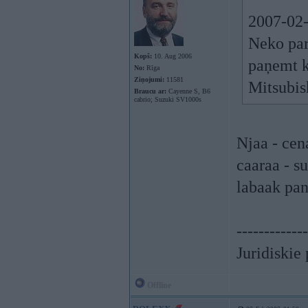
2007-02-
Neko par
Kopš:
10. Aug 2006
paņemt k
No:
Rīga
Ziņojumi:
11581
Mitsubis
Braucu ar:
Cayenne S, B6
cabrio; Suzuki SV1000s
Njaa - cen
caaraa - s
labaak pan
-------------
Juridiskie
Offline