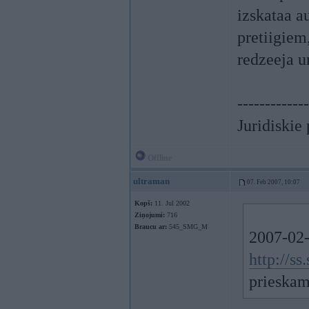
izskataa a
pretiigiem
redzeeja un
-------------
Juridiskie
Offline
ultraman
07. Feb 2007, 10:07
Kopš:
11. Jul 2002
Ziņojumi:
716
Braucu ar:
545_SMG_M
2007-02-
http://
prieskam