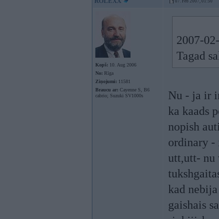
ROLEXX
07. Feb 2007, 01:50
2007-02-
Tagad sa
Kopš:
10. Aug 2006
No:
Rīga
Ziņojumi:
11581
Braucu ar:
Cayenne S, B6
Nu - ja ir 
cabrio; Suzuki SV1000s
ka kaads po
nopish aut
ordinary - 
utt,utt- nu
tukshgaita
kad nebija
gaishais s