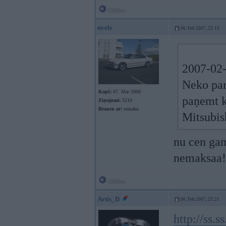
Offline
uvels
06. Feb 2007, 23:13
2007-02-
Neko par
Kopš:
07. Mar 2006
paņemt k
Ziņojumi:
3210
Braucu ar:
semaku
Mitsubis
nu cen gan
nemaksaa!!
Offline
Artis_D
06. Feb 2007, 23:21
http://ss