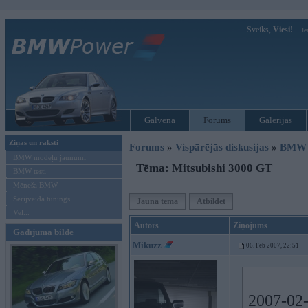
Sveiks,
Viesi!
Ie
Galvenā
Forums
Galerijas
Ziņas un raksti
Forums
»
Vispārējās diskusijas
»
BMW G
BMW modeļu jaunumi
Tēma: Mitsubishi 3000 GT
BMW testi
Mēneša BMW
Sērijveida tūnings
Jauna tēma
Atbildēt
Vel...
Autors
Ziņojums
Gadījuma bilde
Mikuzz
06. Feb 2007, 22:51
2007-02-