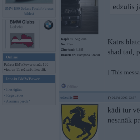
edzulis j
BMW E90 Sedans Facelift (preses
bildes)
Kopš:
19. Aug 2005
Katrs blato
No:
Rīga
Ziņojumi:
41385
shad tad, 
Braucu ar:
Transporta līdzekli
Online
Pašreiz BMWPower skatās 130
viesi un 11 reģistrēti lietotāji.
[ This messa
Ienākt BMWPower
Offline
• Pieslēgties
• Reģistrēties
edzulis
06. Feb 2007, 22:57
• Aizmirsi paroli?
kādi tur 
nesanāk pa