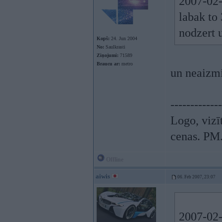
2007-02-
labak to
nodzert u
Kopš:
24. Jun 2004
No:
Saulkrasti
Ziņojumi:
71589
Braucu ar:
metro
un neaizmi
-------------
Logo, vizīt
cenas. PM.
Offline
aiwis
06. Feb 2007, 23:07
2007-02-