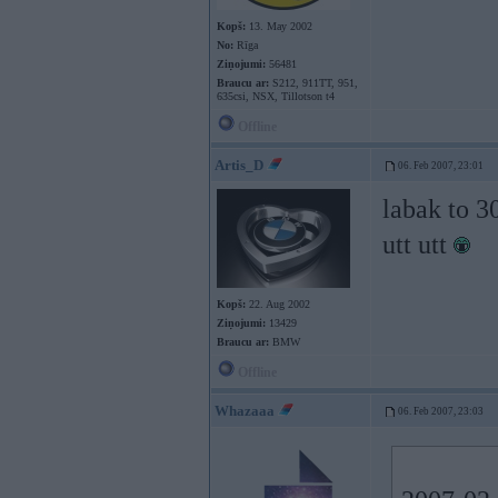
Kopš:
13. May 2002
No:
Rīga
Ziņojumi:
56481
Braucu ar:
S212, 911TT, 951,
635csi, NSX, Tillotson t4
Offline
Artis_D
06. Feb 2007, 23:01
labak to 3
utt utt
Kopš:
22. Aug 2002
Ziņojumi:
13429
Braucu ar:
BMW
Offline
Whazaaa
06. Feb 2007, 23:03