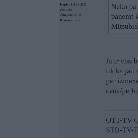
Neko par
Kopš:
15. May 2002
No:
Cēsis
paņemt k
Ziņojumi:
9460
Braucu ar:
wrx
Mitsubis
Ja ir viss 
tik ka jau
par izmaxa
cena/perfo
-------------
OTT-TV O
STB-TV-T