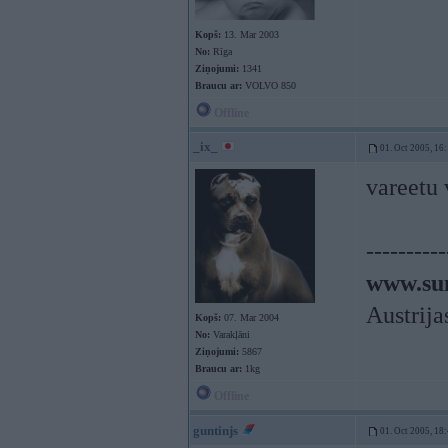
Kopš:
13. Mar 2003
No:
Rīga
Ziņojumi:
1341
Braucu ar:
VOLVO 850
Offline
_ix_
01. Oct 2005, 16
vareetu 
----------
www.sun
Austrija
Kopš:
07. Mar 2004
No:
Varakļāni
Ziņojumi:
5867
Braucu ar:
1kg
Offline
guntinjs
01. Oct 2005, 18