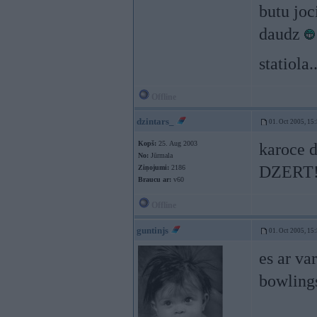
butu joc
daudz
statiola
Offline
dzintars_
01. Oct 2005, 15
Kopš:
25. Aug 2003
karoce d
No:
Jūrmala
DZERT!
Ziņojumi:
2186
Braucu ar:
v60
Offline
guntinjs
01. Oct 2005, 15
es ar va
bowlin