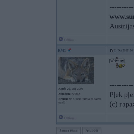
----------
www.sun
Austrija
Offline
RM1
01. Oct 2005, 20
----------
Kopš:
20. Dec 2003
Pļek pļ
Ziņojumi:
64882
Braucu ar:
Cincīti tumsā pa sausu
(c) гар
tuneli
Offline
Jauna tēma
Atbildēt