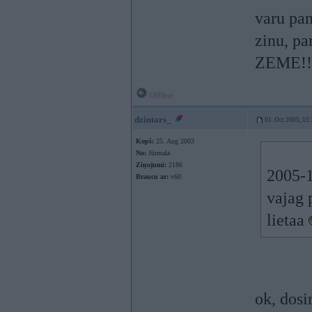
varu pan
zinu, pa
ZEME!!
Offline
dzintars_
01. Oct 2005, 15
Kopš:
25. Aug 2003
No:
Jūrmala
Ziņojumi:
2186
2005-1
Braucu ar:
v60
vajag 
lietaa
ok, dosi