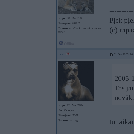
----------
Kopš:
20. Dec 2003
Pļek pļ
Ziņojumi:
64882
(c) гар
Braucu ar:
Cincīti tumsā pa sausu
tuneli
Offline
_ix_
01. Oct 2005, 20
2005-1
Tas ja
novāk
Kopš:
07. Mar 2004
No:
Varakļāni
Ziņojumi:
5867
tu laika
Braucu ar:
1kg