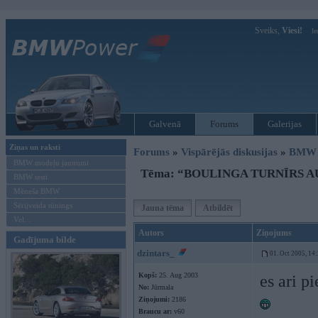
Sveiks,
Viesi!
Ie
Galvenā
Forums
Galerijas
Ziņas un raksti
Forums
»
Vispārējās diskusijas
»
BMW G
BMW modeļu jaunumi
Tēma: “BOULINGA TURNĪRS A
BMW testi
Mēneša BMW
Sērijveida tūnings
Jauna tēma
Atbildēt
Vel...
Autors
Ziņojums
Gadījuma bilde
dzintars_
01. Oct 2005, 14
Kopš:
25. Aug 2003
es ari p
No:
Jūrmala
Ziņojumi:
2186
Braucu ar:
v60