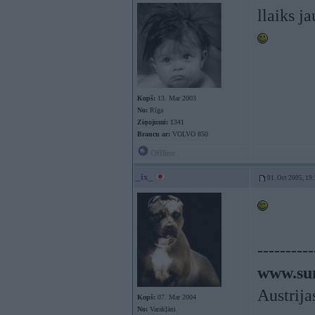
llaiks j
Kopš:
13. Mar 2003
No:
Rīga
Ziņojumi:
1341
Braucu ar:
VOLVO 850
Offline
_ix_
01. Oct 2005, 19
----------
www.sun
Austrija
Kopš:
07. Mar 2004
No:
Varakļāni