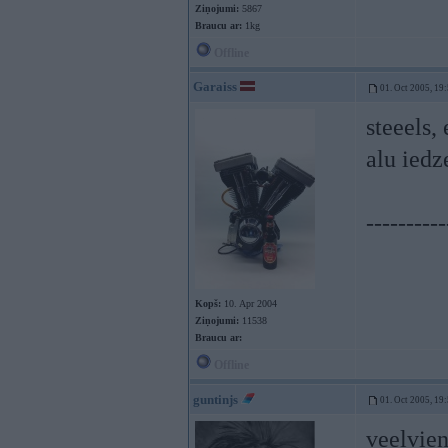
Ziņojumi:
5867
Braucu ar:
1kg
Offline
Garaiss
01. Oct 2005, 19
steeels, 
alu iedze
----------
Kopš:
10. Apr 2004
Ziņojumi:
11538
Braucu ar:
Offline
guntinjs
01. Oct 2005, 19
veelvien