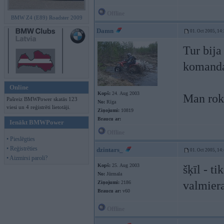
Offline
BMW Z4 (E89) Roadster 2009
Damn
01. Oct 2005, 14
Tur bija
komand
Online
Kopš:
24. Aug 2003
Man roka
Pašreiz BMWPower skatās 123
No:
Rīga
viesi un 4 reģistrēti lietotāji.
Ziņojumi:
10819
Braucu ar:
Ienākt BMWPower
Offline
• Pieslēgties
• Reģistrēties
dzintars_
01. Oct 2005, 14
• Aizmirsi paroli?
Kopš:
25. Aug 2003
šķīl - t
No:
Jūrmala
valmier
Ziņojumi:
2186
Braucu ar:
v60
Offline