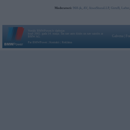
Moderatori:
968-jk
,
AV
,
AiwaShuraLLP
,
GirtzB
,
Lafter
Vortāls BMWPower.lv darbojas
kopš 2002. gada 14. maija. Tas nav auto klubs un nav saistīts ar
Galvena
|
Fo
BMW AG.
Par BMWPower
|
Kontakti
|
Reklāma