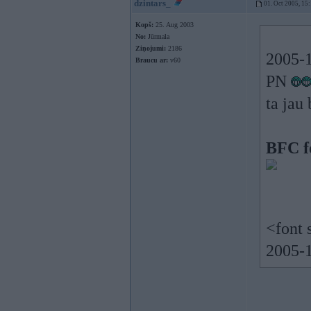
dzintars_
01. Oct 2005, 15
Kopš:
25. Aug 2003
No:
Jūrmala
Ziņojumi:
2186
2005-1
Braucu ar:
v60
PN
ta jau
BFC f
<font 
2005-1