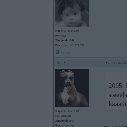
Kopš:
13. Mar 2003
No:
Rīga
Ziņojumi:
1341
Braucu ar:
VOLVO 850
Offline
_ix_
01. Oct 2005, 19
2005-1
steeels
kaaadu
Kopš:
07. Mar 2004
No:
Varakļāni
Ziņojumi:
5867
nu ta o
Braucu ar:
1kg