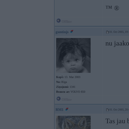
™ ®
Offline
guntinjs
01. Oct 2005, 19
nu jaak
Kopš:
13. Mar 2003
No:
Rīga
Ziņojumi:
1341
Braucu ar:
VOLVO 850
Offline
RM1
01. Oct 2005, 20
Tas jau 