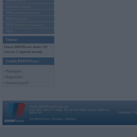
Mēneša BMW
Sērijveida tūnings
BMW pasaules jaunumi
BMW koncepti
BMW konkurentu jaunumi
Moto
Online
Pašreiz BMWPower skatās 169
viesi un 5 reģistrēti lietotāji.
Ienākt BMWPower
• Pieslēgties
• Reģistrēties
• Aizmirsi paroli?
Vortāls BMWPower.lv darbojas
kopš 2002. gada 14. maija. Tas nav auto klubs un nav saistīts ar
Galvena
|
Fo
BMW AG.
Par BMWPower
|
Kontakti
|
Reklāma