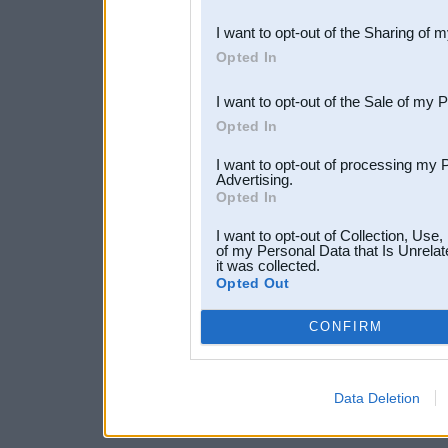
also be disclosed by us to 
I want to opt-out of the Sharing of 
Downstream Participants
th
Opted In
third parties.
I want to opt-out of the Sale of my 
Opted In
I want to opt-out of processing my 
Advertising.
Opted In
I want to opt-out of Collection, Use
of my Personal Data that Is Unrelat
it was collected.
Opted Out
CONFIRM
Data Deletion