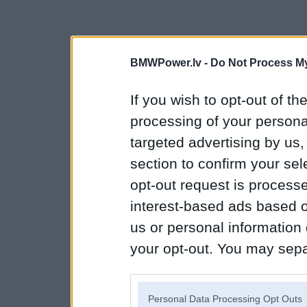
BMWPower.lv -
Do Not Process My
If you wish to opt-out of the
processing of your personal
targeted advertising by us
section to confirm your sel
opt-out request is proces
interest-based ads based o
us or personal information d
your opt-out. You may separ
disclosure of your personal
IAB’s list of downstream pa
Personal Data Processing Opt Outs