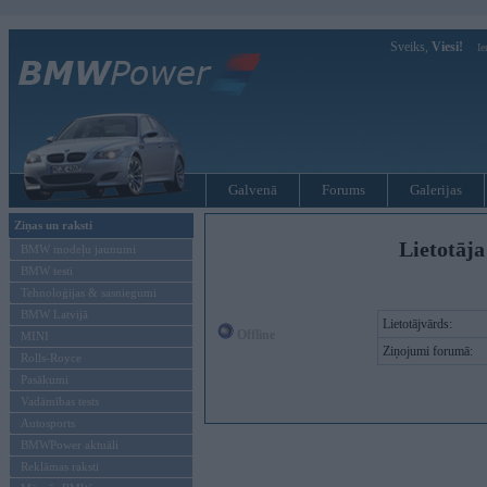
Sveiks,
Viesi!
Ie
Galvenā
Forums
Galerijas
Ziņas un raksti
Lietotāja
BMW modeļu jaunumi
BMW testi
Tehnoloģijas & sasniegumi
BMW Latvijā
Lietotājvārds:
Offline
MINI
Ziņojumi forumā:
Rolls-Royce
Pasākumi
Vadāmības tests
Autosports
BMWPower aktuāli
Reklāmas raksti