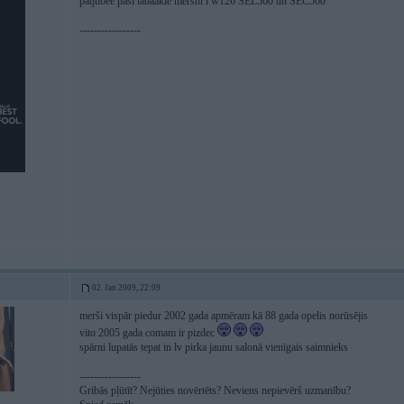
paljubee paši labaakie mershi i w126 SEL560 un SEC560
-----------------
02. Jan 2009, 22:09
merši vispār piedur 2002 gada apmēram kā 88 gada opelis norūsējis
vito 2005 gada comam ir pizdec
spārni lupatās tepat in lv pirka jaunu salonā vienīgais saimnieks
-----------------
Gribās pļūtīt? Nejūties novērtēts? Neviens nepievērš uzmanību?