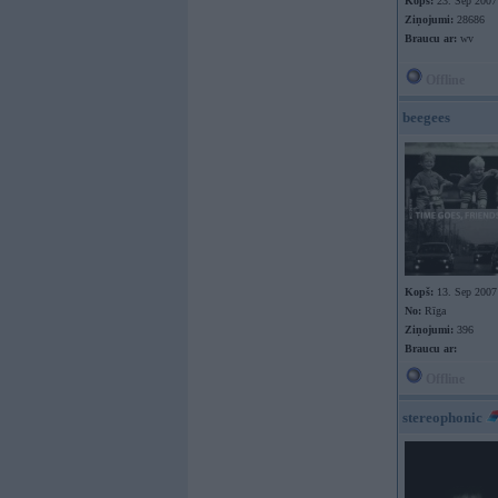
Kopš:
23. Sep 2007
Ziņojumi:
28686
Braucu ar:
wv
Offline
beegees
Kopš:
13. Sep 2007
No:
Rīga
Ziņojumi:
396
Braucu ar:
Offline
stereophonic