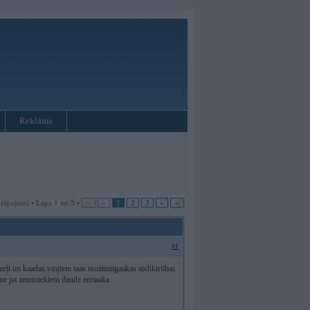
Reklāma
 ziņojumi • Lapa 1 no 3 •
|«
«
1
2
3
»
»|
#1
eļi un kaadas vinjiem taas noziimiigaakas atshkiriibas
ene pa zeminiekiem daudz eertaaka