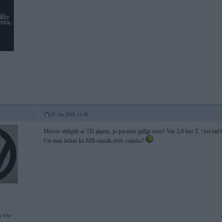
02. Jan 2009, 21:46
Mersis obligāti ar TD jāņem, jo parastie galīgi neiet! Var 3,0 bez T, \ bet tad
Un man liekas ka MB mazāk tērēs saļarku!
7
em VW