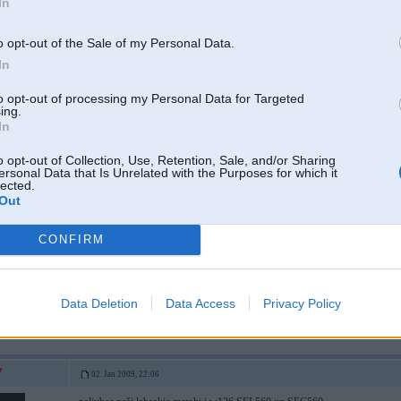
In
o opt-out of the Sale of my Personal Data.
In
8
to opt-out of processing my Personal Data for Targeted
 HZ 3 un CP
ing.
In
o opt-out of Collection, Use, Retention, Sale, and/or Sharing
02. Jan 2009, 21:56
ersonal Data that Is Unrelated with the Purposes for which it
lected.
Nu ar w124 diizeli ir tas pats kas ar e34, ka labu ekemplaaru neviens netirg
Out
shausmas
CONFIRM
Par cik tu saki ka tev e34 viss ir savests kaartiibaa, tad neko nedomaa un dzi
Data Deletion
Data Access
Privacy Policy
02. Jan 2009, 22:06