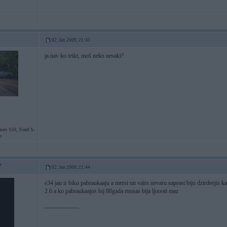
02. Jan 2009, 21:43
ja nav ko teikt, moš neko nesaki?
eo 159, Ford S-
o
02. Jan 2009, 21:44
e34 jau ir biku pabraukaaju a mersi un vairs nevaru saprast biju dzirdeejis 
2.6 a ko pabraukaajos bij 88gada ruusas bija ljoooti maz
-----------------