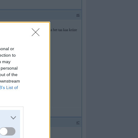
#6
aku 4 gruuti bet var
ikaas un tas ka hadene daudz labaaka bet taa kaa kriize
sonal or
ection to
ou may
 personal
out of the
 downstream
B’s List of
#7
E500 ar platam arkam