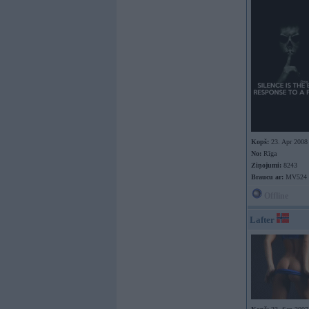
Kopš:
23. Apr 2008
No:
Rīga
Ziņojumi:
8243
Braucu ar:
MV524
Offline
Lafter