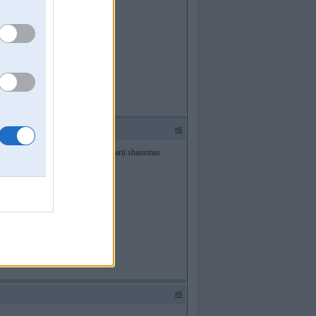
#8
os. var vai nu nopirkt shausmas vai arii shausmas
ivo taalaak laimiigs
#9