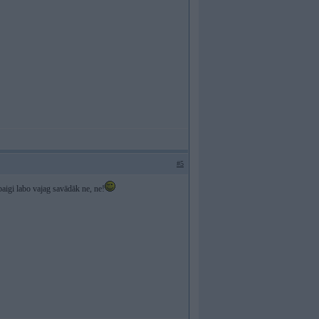
#5
 baigi labo vajag savādāk ne, ne!