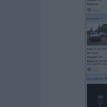
Braucu ar:
Offline
Delerium
Kopš:
29. Apr 2004
No:
Sigulda
Ziņojumi:
8335
Braucu ar:
Alfa Rom
max, Saab 900 cabri
Offline
stereophonic