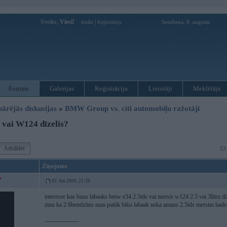
Sveiks,
Viesi!
|
Sestdiena, 8. augusts
Ienākt
Reģistrācija
Forums
Galerijas
Reģistrācija
Lietotāji
Meklētājs
pārējās diskusijas
»
BMW Group vs. citi automobiļu ražotāji
vai W124 dīzelis?
Atbildēt
53
Ziņojums
02. Jan 2009, 21:39
interesee kas buus labaaks bmw e34 2.5tds vai mersis w124 2.5 vai 3litru diz
zinu ka 2.6bendziins man patiik biku labaak neka amans 2.5tds mersim had
-----------------