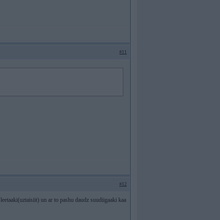
#11
#12
 leetaaki(uztaisiit) un ar to pashu daudz suudiigaaki kaa