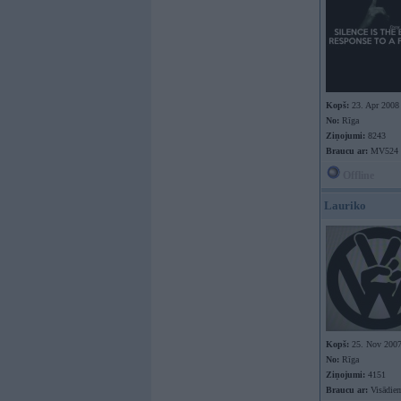
Kopš:
23. Apr 2008
No:
Rīga
Ziņojumi:
8243
Braucu ar:
MV524
Offline
Lauriko
Kopš:
25. Nov 200
No:
Rīga
Ziņojumi:
4151
Braucu ar:
Visādi