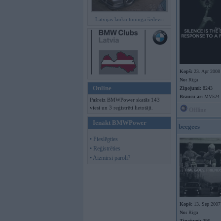
Latvijas lauku tūninga šedevri
Kopš:
23. Apr 2008
No:
Rīga
Online
Ziņojumi:
8243
Braucu ar:
MV524
Pašreiz BMWPower skatās 143
viesi un 3 reģistrēti lietotāji.
Offline
Ienākt BMWPower
beegees
• Pieslēgties
• Reģistrēties
• Aizmirsi paroli?
Kopš:
13. Sep 2007
No:
Rīga
Ziņojumi:
396