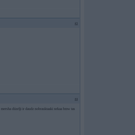
#3
#4
ka mersha diizelji ir daudz nobrauktaaki nekaa bmw tas