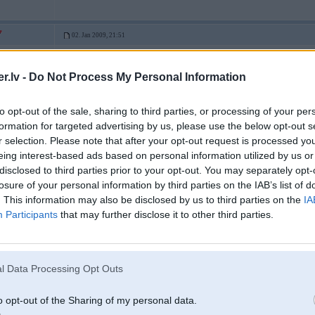
02. Jan 2009, 21:51
nu man dzineejs i savest kaartiibaa kapitaali varu ierakstiites 4-6litors uz sot
shaubos ka mersis eediis dizi vairaak bet nu man taa ziimiite priekshaa iepat
.lv -
Do Not Process My Personal Information
bishu miiziens ta uz dulo uzreiz mainiit gribas dzirdeet par un pret
-----------------
to opt-out of the sale, sharing to third parties, or processing of your per
formation for targeted advertising by us, please use the below opt-out s
r selection. Please note that after your opt-out request is processed y
eing interest-based ads based on personal information utilized by us or
disclosed to third parties prior to your opt-out. You may separately opt-
losure of your personal information by third parties on the IAB’s list of
. This information may also be disclosed by us to third parties on the
IA
Participants
that may further disclose it to other third parties.
l Data Processing Opt Outs
02. Jan 2009, 21:56
o opt-out of the Sharing of my personal data.
pec 91` w124 ir labs. Bet man patik tris modeli cabrio, kupeja un protams 