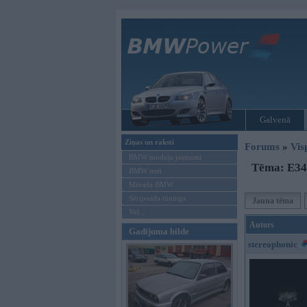
Galvenā
Ziņas un raksti
Forums
»
Vis
BMW modeļu jaunumi
Tēma: E34 
BMW testi
Mēneša BMW
Sērijveida tūnings
Jauna tēma
Vel...
Autors
Gadījuma bilde
stereophonic