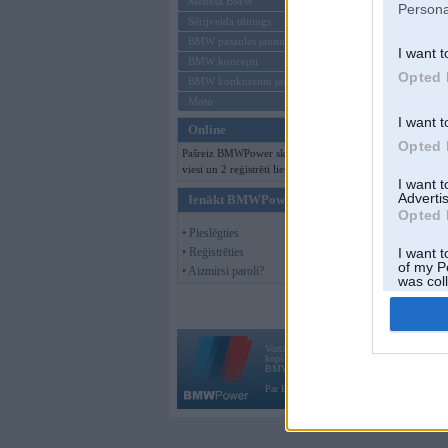
Mēneša BMW
Persona
Sērijveida tūnings
BMW pasaules jaunumi
I want t
BMW koncepti
Opted 
BMW konkurentu jaunumi
Moto
I want t
Online
Opted 
Pašreiz BMWPower skatās 127
viesi un 2 reģistrēti lietotāji.
I want 
Advertis
Ienākt BMWPower
Opted 
• Pieslēgties
• Reģistrēties
I want t
of my P
• Aizmirsi paroli?
was col
Opted 
Vortāls BMWPower.lv darbojas
kopš 2002. gada 14. maija. Tas nav auto klubs
BMW AG.
Par BMWPower
|
Kontakti
|
Reklāma