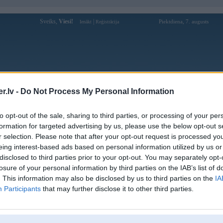
Sveiks,
Viesi!
|
Piektdiena, 7. augusts
Ienākt
Reģistrācija
Forums
Galerijas
Reģistrācija
Lietotāji
Meklētājs
.lv -
Do Not Process My Personal Information
Lietotāja zvaigzne profils
to opt-out of the sale, sharing to third parties, or processing of your per
formation for targeted advertising by us, please use the below opt-out s
Pēdējo reizi manīts: 24. Feb 2022, 23:28
r selection. Please note that after your opt-out request is processed y
eing interest-based ads based on personal information utilized by us or
Lietotājvārds:
zvaigzne
disclosed to third parties prior to your opt-out. You may separately opt-
Ziņojumi forumā:
636
losure of your personal information by third parties on the IAB’s list of
Pēdējie ziņojumi forumā
[
]
. This information may also be disclosed by us to third parties on the
IA
Participants
that may further disclose it to other third parties.