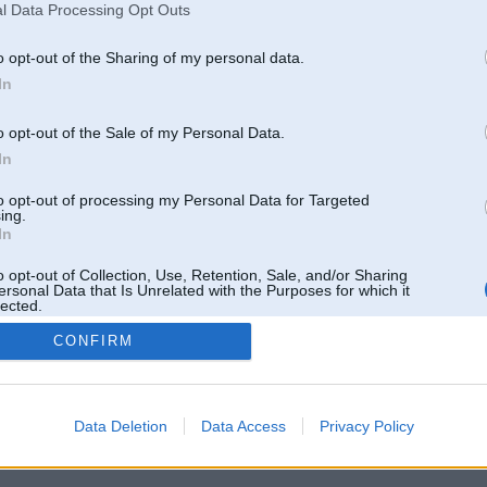
l Data Processing Opt Outs
o opt-out of the Sharing of my personal data.
In
o opt-out of the Sale of my Personal Data.
In
to opt-out of processing my Personal Data for Targeted
ing.
In
o opt-out of Collection, Use, Retention, Sale, and/or Sharing
ersonal Data that Is Unrelated with the Purposes for which it
lected.
Out
CONFIRM
 un nav saistīts ar
Galvena
|
Forums
|
Galerijas
|
Reģistrācija
|
Lietotaāji
|
Meklētājs
|
Reklā
Data Deletion
Data Access
Privacy Policy