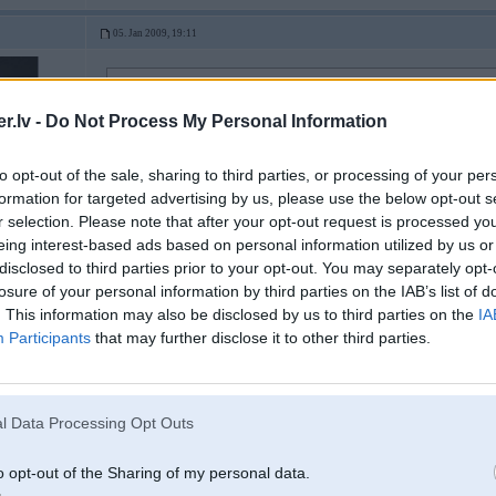
05. Jan 2009, 19:11
02 Jan 2009, 22:09:17 bladetrx rakstīja:
merši vispār piedur 2002 gada apmēram kā 88 gada opelis norūsējis
.lv -
Do Not Process My Personal Information
vito 2005 gada comam ir pizdec
spārni lupatās tepat in lv pirka jaunu salonā vienīgais saimnieks
to opt-out of the sale, sharing to third parties, or processing of your per
formation for targeted advertising by us, please use the below opt-out s
r selection. Please note that after your opt-out request is processed y
es ar vienu gadijumu zinu, kad salonaa nopirka JAUNU auto. nonjeema apshiv
eing interest-based ads based on personal information utilized by us or
autinjsh metinaats
disclosed to third parties prior to your opt-out. You may separately opt-
-----------------
losure of your personal information by third parties on the IAB’s list of
Viss ko es daru, ir nepieciešams, pareizs un jauks!
. This information may also be disclosed by us to third parties on the
IA
Participants
that may further disclose it to other third parties.
05. Jan 2009, 19:11
l Data Processing Opt Outs
05 Jan 2009, 19:08:46 Huligaans rakstīja:
o opt-out of the Sharing of my personal data.
02 Jan 2009, 21:41:43 beegees rakstīja: