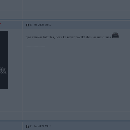
05. Jan 2009, 19:02
njaa smukas bildiites, besii ka nevar pavilkt abas tas mashiinas
-----------------
05. Jan 2009, 19:07