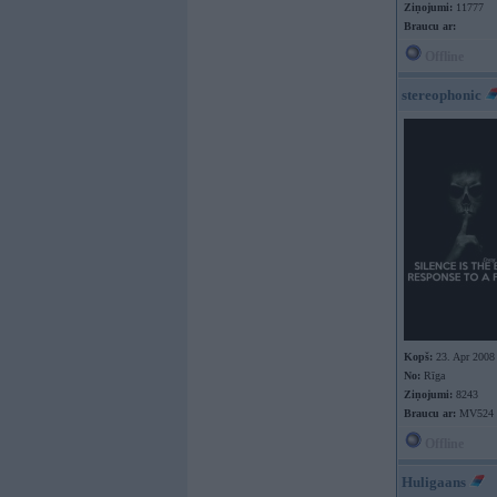
Ziņojumi:
11777
Braucu ar:
Offline
stereophonic
Kopš:
23. Apr 2008
No:
Rīga
Ziņojumi:
8243
Braucu ar:
MV524
Offline
Huligaans