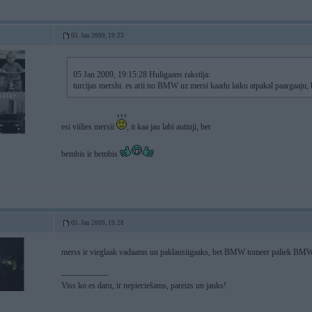
05. Jan 2009, 19:23
05 Jan 2009, 19:15:28 Huligaans rakstīja:
turcijas mershi. es arii no BMW uz mersi kaadu laiku atpakal paargaaju,
esi viilies mersii
, it kaa jau labi autinji, bet
bembis ir bembis
05. Jan 2009, 19:28
merss ir vieglaak vadaams un paklausiigaaks, bet BMW tomeer paliek B
-----------------
Viss ko es daru, ir nepieciešams, pareizs un jauks!