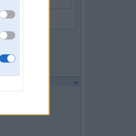
#28
 tag atkal BMW gribaas.