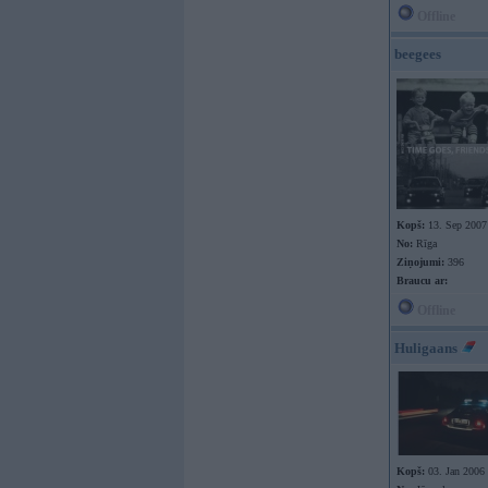
Offline
beegees
Kopš:
13. Sep 2007
No:
Rīga
Ziņojumi:
396
Braucu ar:
Offline
Huligaans
Kopš:
03. Jan 2006