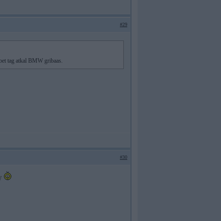
#29
 bet tag atkal BMW gribaas.
#30
MW