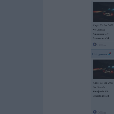
Kopš:
03. Jan 2006
No:
Jūrmala
Ziņojumi:
5291
Braucu ar:
e34
Offline
Huligaans
Kopš:
03. Jan 2006
No:
Jūrmala
Ziņojumi:
5291
Braucu ar:
e34
Offline