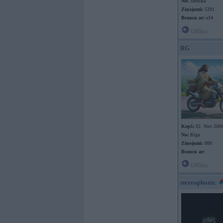
No:
Jūrmala
Ziņojumi:
5291
Braucu ar:
e34
Offline
RG
Kopš:
02. Nov 200
No:
Rīga
Ziņojumi:
800
Braucu ar:
Offline
stereophonic