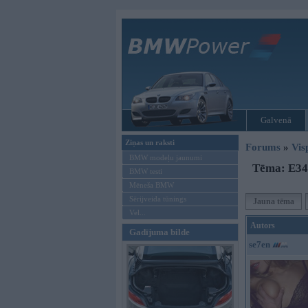
Galvenā
Ziņas un raksti
Forums
»
Vis
BMW modeļu jaunumi
Tēma: E34 
BMW testi
Mēneša BMW
Sērijveida tūnings
Jauna tēma
Vel...
Autors
Gadījuma bilde
se7en