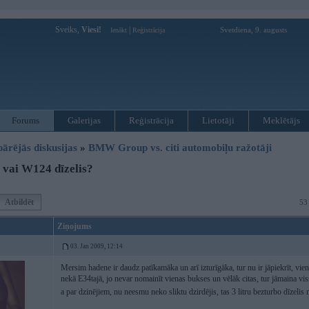
Sveiks,
Viesi!
|
Svetdiena, 9. augusts
Ienākt
Reģistrācija
Forums
Galerijas
Reģistrācija
Lietotāji
Meklētājs
pārējās diskusijas
»
BMW Group vs. citi automobiļu ražotāji
vai W124 dīzelis?
Atbildēt
53
Ziņojums
03. Jan 2009, 12:14
Mersim hadene ir daudz patīkamāka un arī izturīgāka, tur nu ir jāpiekrīt, vienī
nekā E34tajā, jo nevar nomainīt vienas bukses un vēlāk citas, tur jāmaina viss
a par dzinējiem, nu neesmu neko sliktu dzirdējis, tas 3 litru bezturbo dīzeli