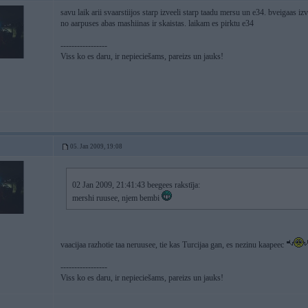
savu laik arii svaarstiijos starp izveeli starp taadu mersu un e34. bveigaas 
no aarpuses abas mashiinas ir skaistas. laikam es pirktu e34
-----------------
Viss ko es daru, ir nepieciešams, pareizs un jauks!
05. Jan 2009, 19:08
02 Jan 2009, 21:41:43 beegees rakstīja:
mershi ruusee, njem bembi
vaacijaa razhotie taa neruusee, tie kas Turcijaa gan, es nezinu kaapeec
-----------------
Viss ko es daru, ir nepieciešams, pareizs un jauks!