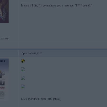
-----------------
In case if I die, I'm gonna leave you a message: "F*** you all."
 MV-989
03. Jan 2009, 12:17
E220 sportline (150zs IMO ļoti ok)