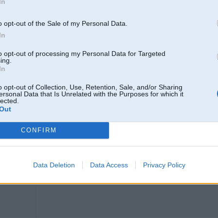
In
mershi ruusee, njem bembi
o opt-out of the Sale of my Personal Data.
In
vaacijaa razhotie taa neruusee, tie kas Turcijaa gan, es nezinu kaapeec
to opt-out of processing my Personal Data for Targeted
ing.
jaa tie acaine laikam
In
bet man choms njemas ar kraasoshanu, vinsh saka
o opt-out of Collection, Use, Retention, Sale, and/or Sharing
ersonal Data that Is Unrelated with the Purposes for which it
mershi ruusee vnk akujetj
lected.
Out
CONFIRM
05. Jan 2009, 19:15
turcijas mershi. es arii no BMW uz mersi kaadu laiku atpakal paargaaju, bet
-----------------
Data Deletion
Data Access
Privacy Policy
Viss ko es daru, ir nepieciešams, pareizs un jauks!