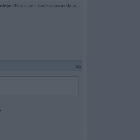
izveeleejos e34 tas tomeer k-kaads smukaas no iekshas,
#25