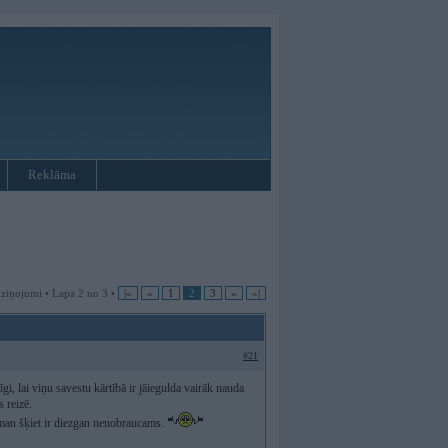
Reklāma
 ziņojumi • Lapa 2 no 3 •
|«
«
1
2
3
»
»|
#21
gi, lai viņu savestu kārtībā ir jāiegulda vairāk nauda
 reizē.
s man šķiet ir diezgan nenobraucams.