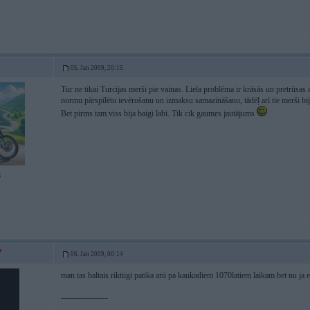
05. Jan 2009, 20:15
Tur ne tikai Turcijas merši pie vainas. Liela problēma ir krāsās un pretrūsas
normu pārspīlētu ievērošanu un izmaksu samazināšanu, tādēļ arī tie merši bi
Bet pirms tam viss bija baigi labi. Tik cik gaumes jautājums
6
06. Jan 2009, 00:14
man tas baltais riktiigi patika arii pa kaukadiem 1070latiem laikam bet nu j
-----------------