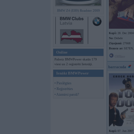
BMW Z4 (E89) Roadster 2009
Kopš:
28. Dec 2004
No:
Dobele
Ziņojumi:
27668
Braucu ar:
SE7EN,
Online
Offline
Pašreiz BMWPower skatās 179
viesi un 2 reģistrēti lietotāji.
barracuda
Ienākt BMWPower
• Pieslēgties
• Reģistrēties
• Aizmirsi paroli?
Kopš:
07. Jun 2007