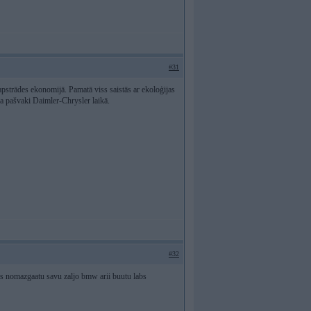
#31
 apstrādes ekonomijā. Pamatā viss saistās ar ekoloģijas
ja pašvaki Daimler-Chrysler laikā.
#32
a es nomazgaatu savu zaljo bmw arii buutu labs