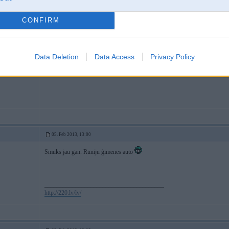
15. Aug 2012, 07:54
CONFIRM
Bildēs jau ir
!!! Klātienē būs
Data Deletion
Data Access
Privacy Policy
05. Feb 2013, 13:00
Smuks jau gan. Rūniju ģimenes auto
_______________________________________
http://220.lv/lv/