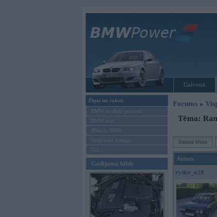
Galvenā
Ziņas un raksti
Forums
»
Vis
BMW modeļu jaunumi
Tēma: Ran
BMW testi
Mēneša BMW
Sērijveida tūnings
Jauna tēma
Vel...
Autors
Gadījuma bilde
ryder_e28