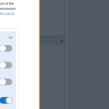
out of the
 downstream
B’s List of
#4