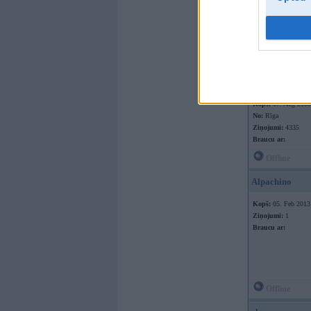
7S
Kopš:
07. Aug 2008
No:
Rīga
Ziņojumi:
4335
Braucu ar:
Offline
Alpachino
Kopš:
05. Feb 2013
Ziņojumi:
1
Braucu ar:
Offline