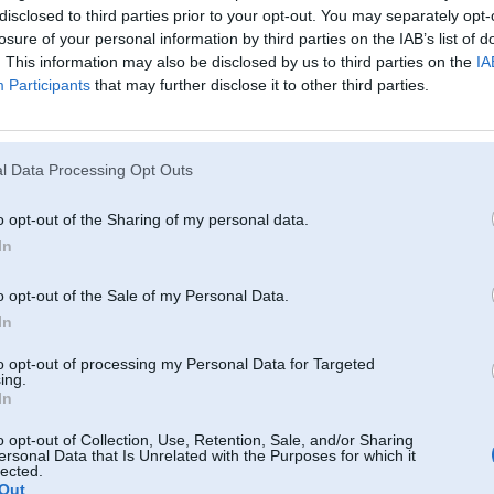
Ir, ir glīts!
disclosed to third parties prior to your opt-out. You may separately opt-
losure of your personal information by third parties on the IAB’s list of
. This information may also be disclosed by us to third parties on the
IA
Participants
that may further disclose it to other third parties.
l Data Processing Opt Outs
14. Aug 2012, 23:57
o opt-out of the Sharing of my personal data.
Vismaz vienu motoru atstājuši priekš pandām
In
-----------------
4. 5. un 6. paaudzes LPG iekartas
www.facebook.com/m7sport.lv
o opt-out of the Sale of my Personal Data.
https://www.instagram.com/vecais_/
In
to opt-out of processing my Personal Data for Targeted
ing.
In
 / Mk1 / Volga
979' / Smart
o opt-out of Collection, Use, Retention, Sale, and/or Sharing
 Santana /
ersonal Data that Is Unrelated with the Purposes for which it
lected.
Out