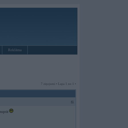
Reklāma
7 ziņojumi • Lapa 1 no 1 •
#1
anuprāt