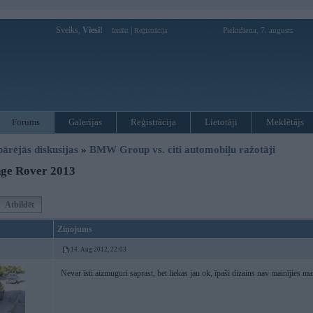
Sveiks,
Viesi!
|
Piektdiena, 7. augusts
Ienākt
Reģistrācija
Forums
Galerijas
Reģistrācija
Lietotāji
Meklētājs
pārējās diskusijas
»
BMW Group vs. citi automobiļu ražotāji
ge Rover 2013
Atbildēt
Ziņojums
14. Aug 2012, 22:03
Nevar īsti aizmuguri saprast, bet liekas jau ok, īpaši dizains nav mainījies m