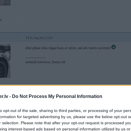
A6
14. Aug 2012, 22:07
driiz pilnas ielas riigaa buus ar sitiem ,tad arii varees noverteet
-----------------
nedaudz kaveesos ,buusu riit
.lv -
Do Not Process My Personal Information
to opt-out of the sale, sharing to third parties, or processing of your per
r
14. Aug 2012, 22:09
formation for targeted advertising by us, please use the below opt-out s
r selection. Please note that after your opt-out request is processed y
PVNa mazgātāji berzē rociņas.
eing interest-based ads based on personal information utilized by us or