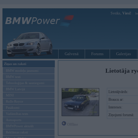
Sveiks,
Viesi!
Ie
Galvenā
Forums
Galerijas
Ziņas un raksti
Lietotāja ry
BMW modeļu jaunumi
BMW testi
Tehnoloģijas & sasniegumi
BMW Latvijā
Lietotājvārds:
MINI
Braucu ar:
Rolls-Royce
Intereses:
Pasākumi
Vadāmības tests
Ziņojumi forumā:
Autosports
Offline
BMWPower aktuāli
Reklāmas raksti