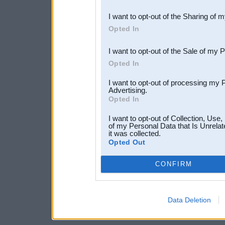
also be disclosed by us to 
I want to opt-out of the Sharing of 
Downstream Participants
th
Opted In
third parties.
I want to opt-out of the Sale of my 
Opted In
I want to opt-out of processing my 
Advertising.
Opted In
I want to opt-out of Collection, Use
of my Personal Data that Is Unrelat
it was collected.
Opted Out
CONFIRM
Data Deletion