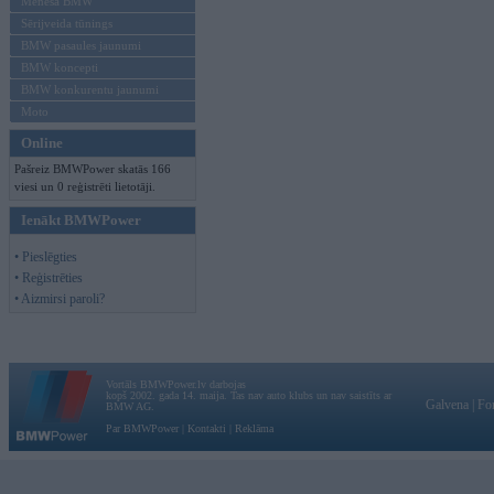
Mēneša BMW
Sērijveida tūnings
BMW pasaules jaunumi
BMW koncepti
BMW konkurentu jaunumi
Moto
Online
Pašreiz BMWPower skatās 166
viesi un 0 reģistrēti lietotāji.
Ienākt BMWPower
• Pieslēgties
• Reģistrēties
• Aizmirsi paroli?
Vortāls BMWPower.lv darbojas
kopš 2002. gada 14. maija. Tas nav auto klubs un nav saistīts ar
Galvena
|
Fo
BMW AG.
Par BMWPower
|
Kontakti
|
Reklāma