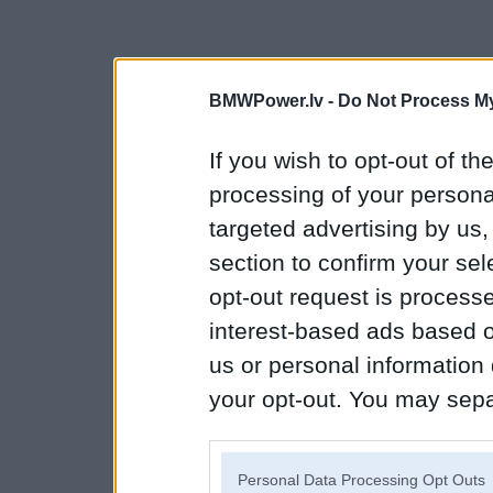
BMWPower.lv -
Do Not Process My
If you wish to opt-out of the
processing of your personal
targeted advertising by us
section to confirm your sel
opt-out request is proces
interest-based ads based o
us or personal information d
your opt-out. You may separ
disclosure of your personal
IAB’s list of downstream pa
Personal Data Processing Opt Outs