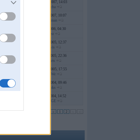
14. Nov 2007, 14:03
90
no
Valcha
07. Feb 2007, 10:07
73
no
ultraman
08. Jul 2006, 04:30
50
no
gest
04. Oct 2005, 12:37
49
no
aiwis
26. Apr 2005, 22:36
92
no
Marts
21. Mar 2005, 17:55
27
no
EmWe
21. Sep 2004, 09:46
2
no
jvanks
18. Jan 2004, 14:52
30
no
RAGE
Lapa 2.3333333333333 no 2 •
|«
«
1
2
»
»|