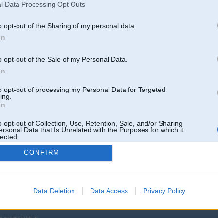
S-F vs M3 vs RS4
(
2
3
4
...
5
)
l Data Processing Opt Outs
:
edzulis
, 14. Nov 2007
hi 3000 GT
(
2
3
4
)
o opt-out of the Sharing of my personal data.
:
ROLEXX
, 05. Feb 2007
In
x vs volvo S60 T5
(
1
2
3
)
:
red
, 03. Jun 2006
o opt-out of the Sale of my Personal Data.
NGA TURNĪRS AUTO KLUBIEM” 2005
(
1
2
3
)
In
:
SteelRat
, 01. Oct 2005
005
(
2
3
4
...
5
)
to opt-out of processing my Personal Data for Targeted
:
Vadik
, 19. Apr 2005
ing.
In
natīva
(
1
2
)
:
nrcha
, 19. Mar 2005
o opt-out of Collection, Use, Retention, Sale, and/or Sharing
 vs Audi A6 4.2 quattro
ersonal Data that Is Unrelated with the Purposes for which it
:
DUDA
, 21. Sep 2004
lected.
Out
(
1
2
)
CONFIRM
:
wildthing
, 17. Jan 2004
51 tēmas • 
Data Deletion
Data Access
Privacy Policy
 un nav saistīts ar