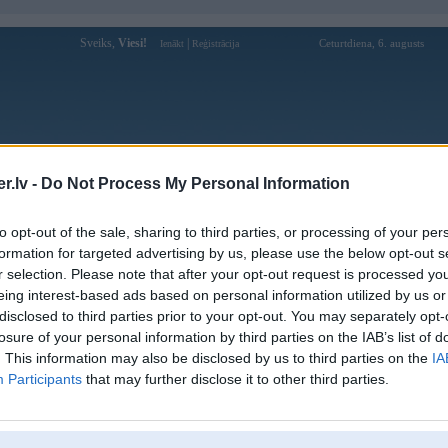
Sveiks,
Viesi!
|
Ceturtdiena, 6. augusts
Ienākt
Reģistrācija
Forums
Galerijas
Reģistrācija
Lietotāji
Meklētājs
.lv -
Do Not Process My Personal Information
pārējās diskusijas
»
BMW Group vs. citi automobiļu ražotāji
to opt-out of the sale, sharing to third parties, or processing of your per
formation for targeted advertising by us, please use the below opt-out s
51 tēmas • 
r selection. Please note that after your opt-out request is processed y
eing interest-based ads based on personal information utilized by us or
disclosed to third parties prior to your opt-out. You may separately opt-
d iekš W201 2.6E
losure of your personal information by third parties on the IAB’s list of
:
nagla
, 28. May 2010
. This information may also be disclosed by us to third parties on the
IA
1
2
3
)
Participants
that may further disclose it to other third parties.
:
oose
, 16. Jun 2009
W124 dīzelis?
(
1
2
3
)
:
stereophonic
, 02. Jan 2009