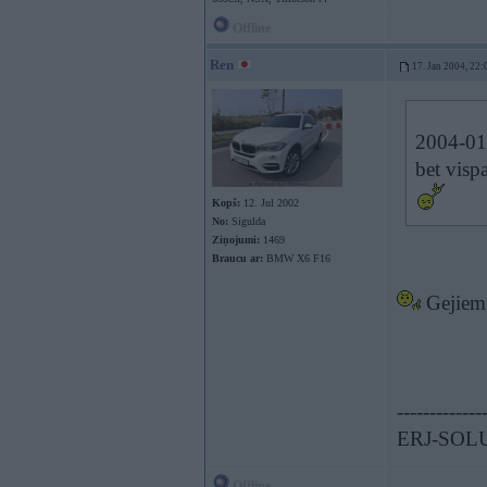
Offline
Ren
17. Jan 2004, 22:
2004-01
bet visp
Kopš:
12. Jul 2002
No:
Sigulda
Ziņojumi:
1469
Braucu ar:
BMW X6 F16
Gejiem 
-------------
ERJ-SOL
Offline