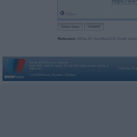
https://w
Offline
Jauna tēma
Atbildēt
Moderatori:
968-jk
,
AV
,
AiwaShuraLLP
,
GirtzB
,
Lafter
Vortāls BMWPower.lv darbojas
kopš 2002. gada 14. maija. Tas nav auto klubs un nav saistīts ar
Galvena
|
Fo
BMW AG.
Par BMWPower
|
Kontakti
|
Reklāma