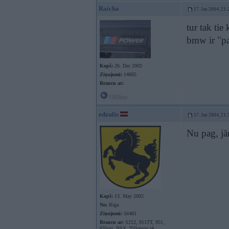
Raicha
17. Jan 2004, 21:
tur tak tie
bmw ir "pa
Kopš:
26. Dec 2002
Ziņojumi:
14865
Braucu ar:
Offline
edzulis
17. Jan 2004, 21:
Nu pag, jā
Kopš:
13. May 2002
No:
Rīga
Ziņojumi:
56481
Braucu ar:
S212, 911TT, 951,
635csi, NSX, Tillotson t4