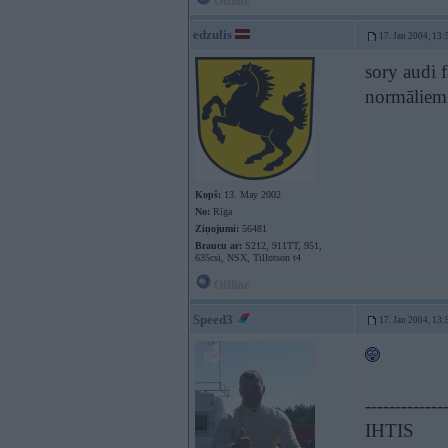
Offline
edzulis
17. Jan 2004, 13:
sory audi 
normāliem 
Kopš:
13. May 2002
No:
Rīga
Ziņojumi:
56481
Braucu ar:
S212, 911TT, 951,
635csi, NSX, Tillotson t4
Offline
Speed3
17. Jan 2004, 13:
-------------
IHTIS