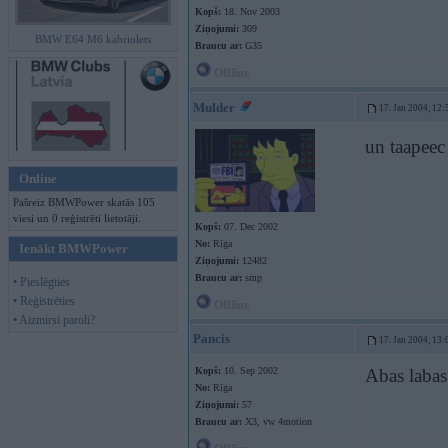
Kopš:
18. Nov 2003
Ziņojumi:
309
BMW E64 M6 kabriolets
Braucu ar:
G35
Offline
Mulder
17. Jan 2004, 12:
un taapeec 
Online
Pašreiz BMWPower skatās 105
viesi un 0 reģistrēti lietotāji.
Kopš:
07. Dec 2002
No:
Rīga
Ienākt BMWPower
Ziņojumi:
12482
Braucu ar:
smp
• Pieslēgties
• Reģistrēties
Offline
• Aizmirsi paroli?
Pancis
17. Jan 2004, 13:
Kopš:
10. Sep 2002
Abas laba
No:
Rīga
Ziņojumi:
57
Braucu ar:
X3, vw 4motion