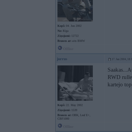
Kopš:
04. Jun 2002
No:
Rīga
Ziņojumi:
12722
Braucu ar:
a/m BMW
Offline
jurrus
17. Jan 2004, 18:
Saakas...A
RWD rulle.
kartejo to
Kopš:
22. May 2002
Ziņojumi:
1539
Braucu ar:
OBK, Leaf E+,
CBF1000
Offline