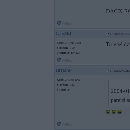
DAC'X RO
Offline
IvarsMcl
17. Jan 2004, 20:
Kopš:
21. Aug 2003
Tu veel dzi
Ziņojumi:
750
Braucu ar:
EV-325
Offline
HITMAN
17. Jan 2004, 21:
Kopš:
27. Apr 2003
Ziņojumi:
332
Braucu ar:
2004-01
pareizi 
Offline