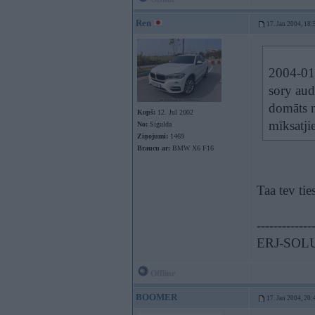
Ren
17. Jan 2004, 18:
2004-01-
sory aud
domāts n
Kopš:
12. Jul 2002
mīksatji
No:
Sigulda
Ziņojumi:
1469
Braucu ar:
BMW X6 F16
Taa tev tie
-------------
ERJ-SOL
Offline
BOOMER
17. Jan 2004, 20: