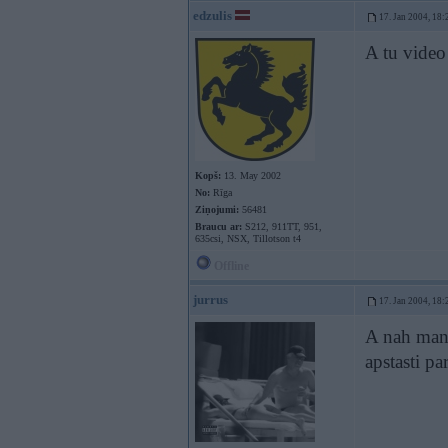
edzulis
17. Jan 2004, 18:
A tu video
Kopš:
13. May 2002
No:
Rīga
Ziņojumi:
56481
Braucu ar:
S212, 911TT, 951,
635csi, NSX, Tillotson t4
Offline
jurrus
17. Jan 2004, 18:
A nah man 
apstasti pa