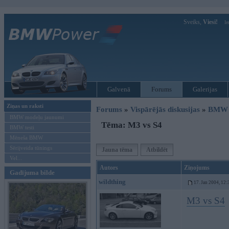
Sveiks,
Viesi!
Ie
Galvenā
Forums
Galerijas
Ziņas un raksti
Forums
»
Vispārējās diskusijas
»
BMW G
BMW modeļu jaunumi
Tēma: M3 vs S4
BMW testi
Mēneša BMW
Sērijveida tūnings
Jauna tēma
Atbildēt
Vel...
Autors
Ziņojums
Gadījuma bilde
wildthing
17. Jan 2004, 12:
M3 vs S4