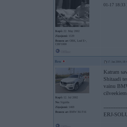
01-17 18:33 
Kopš:
22. May 2002
Ziņojumi:
1539
Braucu ar:
OBK, Leaf E+,
CBF1000
Offline
Ren
17. Jan 2004, 18:
Katram sava
Shitaadi te
vainu BMW 
cilveekiem
Kopš:
12. Jul 2002
No:
Sigulda
-------------
Ziņojumi:
1469
Braucu ar:
BMW X6 F16
ERJ-SOL
Offline