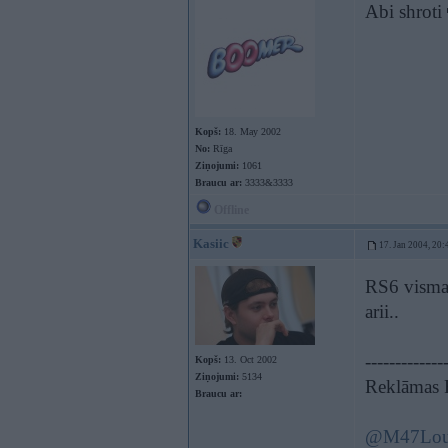
Abi shroti
Kopš:
18. May 2002
No:
Rīga
Ziņojumi:
1061
Braucu ar:
3333&3333
Offline
Kasiic
17. Jan 2004, 20:
RS6 visma
arii..
-------------
Kopš:
13. Oct 2002
Ziņojumi:
5134
Reklāmas 
Braucu ar:
@M47Lo