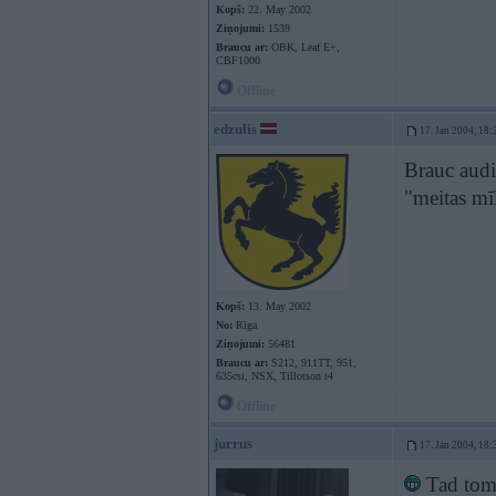
Kopš:
22. May 2002
Ziņojumi:
1539
Braucu ar:
OBK, Leaf E+,
CBF1000
Offline
edzulis
17. Jan 2004, 18:
Brauc audi
"meitas mī
Kopš:
13. May 2002
No:
Rīga
Ziņojumi:
56481
Braucu ar:
S212, 911TT, 951,
635csi, NSX, Tillotson t4
Offline
jurrus
17. Jan 2004, 18:
Tad tom