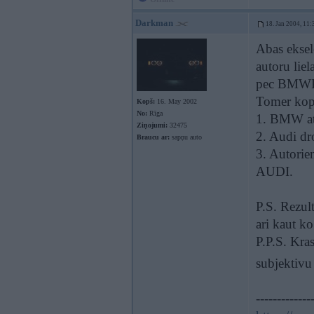
Darkman
18. Jan 2004, 11:
Abas eksel
autoru lie
pec BMWP
Tomer kope
Kopš:
16. May 2002
No:
Rīga
1. BMW atr
Ziņojumi:
32475
2. Audi dro
Braucu ar:
sapņu auto
3. Autorie
AUDI.
P.S. Rezult
ari kaut k
P.P.S. Kras
subjektivu
-------------