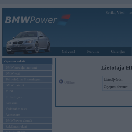
Sveiks,
Viesi!
Ie
Galvenā
Forums
Galerijas
Ziņas un raksti
Lietotāja 
BMW modeļu jaunumi
BMW testi
Tehnoloģijas & sasniegumi
Lietotājvārds:
Offline
BMW Latvijā
Ziņojumi forumā:
MINI
Rolls-Royce
Pasākumi
Vadāmības tests
Autosports
BMWPower aktuāli
Reklāmas raksti