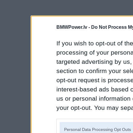
BMWPower.lv -
Do Not Process My
If you wish to opt-out of the
processing of your personal
targeted advertising by us
section to confirm your sel
opt-out request is proces
interest-based ads based o
us or personal information d
your opt-out. You may separ
disclosure of your personal
IAB’s list of downstream pa
Personal Data Processing Opt Outs