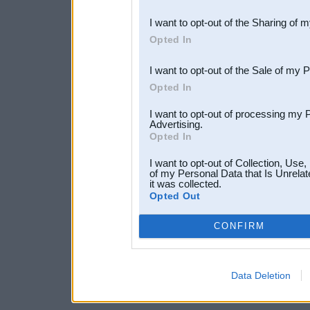
also be disclosed by us to 
I want to opt-out of the Sharing of 
Downstream Participants
th
Opted In
third parties.
I want to opt-out of the Sale of my 
Opted In
I want to opt-out of processing my 
Advertising.
Opted In
I want to opt-out of Collection, Use
of my Personal Data that Is Unrelat
it was collected.
Opted Out
CONFIRM
Data Deletion