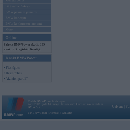
Mēneša BMW
Sērijveida tūnings
BMW pasaules jaunumi
BMW koncepti
BMW konkurentu jaunumi
Moto
Online
Pašreiz BMWPower skatās 395
viesi un 3 reģistrēti lietotāji.
Ienākt BMWPower
• Pieslēgties
• Reģistrēties
• Aizmirsi paroli?
Vortāls BMWPower.lv darbojas
kopš 2002. gada 14. maija. Tas nav auto klubs un nav saistīts ar
Galvena
|
Fo
BMW AG.
Par BMWPower
|
Kontakti
|
Reklāma