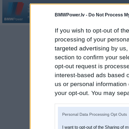
Vortāls BMWPower.lv darbojas
kopš 2002. gada 14. maija. Tas nav auto klubs un nav saistīts ar
Galvena
|
Fo
BMW AG.
BMWPower.lv -
Do Not Process My
Par BMWPower
|
Kontakti
|
Reklāma
If you wish to opt-out of the
processing of your personal
targeted advertising by us
section to confirm your sel
opt-out request is proces
interest-based ads based o
us or personal information d
your opt-out. You may separ
disclosure of your personal
IAB’s list of downstream pa
Personal Data Processing Opt Outs
also be disclosed by us to 
I want to opt-out of the Sharing of 
Downstream Participants
th