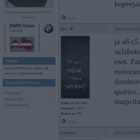
kopeejaa
No pelniem atdzimis E36 M3 GT
Individual
Offline
DFS
30. Oct 2010, 00
ja a6 c5
uzlaboto
esot. Pa
Online
Pašreiz BMWPower skatās 148
motoram
viesi un 3 reģistrēti lietotāji.
daudzsvi
Ienākt BMWPower
quattro..
• Pieslēgties
• Reģistrēties
starpcit
Kopš:
08. Feb 2004
• Aizmirsi paroli?
Ziņojumi:
15279
Braucu ar:
979
Offline
Lauriko
30. Oct 2010, 00