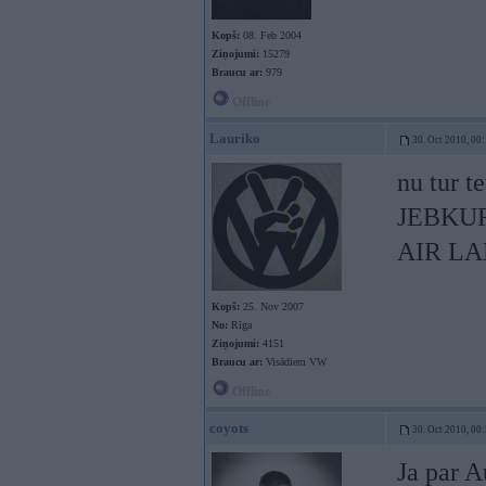
Kopš:
08. Feb 2004
Ziņojumi:
15279
Braucu ar:
979
Offline
Lauriko
30. Oct 2010, 00
nu tur te
JEBKUR
AIR LA
Kopš:
25. Nov 2007
No:
Rīga
Ziņojumi:
4151
Braucu ar:
Visādiem VW
Offline
coyots
30. Oct 2010, 00
Ja par A