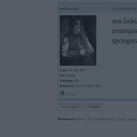
rudaiseriks
30. Oct 2010, 00
sen laik
atminjas
spriegot
Kopš:
04. Mar 2007
No:
Grobiņa
Ziņojumi:
239
Braucu ar:
xf,t, FT.666 un 500+
Offline
Jauna tēma
Atbildēt
Moderatori:
968-jk
,
AV
,
AiwaShuraLLP
,
GirtzB
,
Lafter