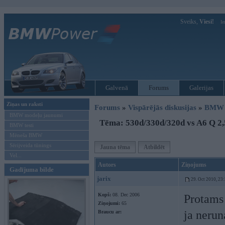
Sveiks,
Viesi!
Ie
Galvenā
Forums
Galerijas
Ziņas un raksti
Forums
»
Vispārējās diskusijas
»
BMW G
BMW modeļu jaunumi
Tēma: 530d/330d/320d vs A6 Q 2,
BMW testi
Mēneša BMW
Sērijveida tūnings
Jauna tēma
Atbildēt
Vel...
Autors
Ziņojums
Gadījuma bilde
jarix
29. Oct 2010, 23
Kopš:
08. Dec 2006
Protams 
Ziņojumi:
65
ja nerun
Braucu ar: