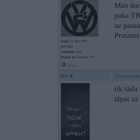
Man domā
paka TB 
uz pasa
Protams 
Kopš:
25. Nov 2007
No:
Rīga
Ziņojumi:
4151
Braucu ar:
Visādiem VW
Offline
DFS
30. Oct 2010, 00
tik tādu
tāpat uz