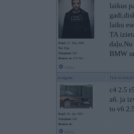
laikus p
gadi,dis
laiku es
TA iziet
daļu.Nu 
Kopš:
21. May 2008
No:
Rīga
BMW un
Ziņojumi:
563
Braucu ar:
570 Nm
Offline
zvaigzne
30. Oct 2010, 00
c4 2.5 r
a6. ja i
to v6 2.5
Kopš:
20. Apr 2005
Ziņojumi:
636
Braucu ar:
Offline