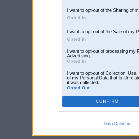
also be disclosed by us to 
I want to opt-out of the Sharing of 
Downstream Participants
th
Opted In
third parties.
I want to opt-out of the Sale of my 
Opted In
I want to opt-out of processing my 
Advertising.
Opted In
I want to opt-out of Collection, Use
of my Personal Data that Is Unrelat
it was collected.
Opted Out
CONFIRM
Data Deletion