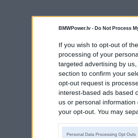
BMWPower.lv -
Do Not Process My
If you wish to opt-out of the
processing of your personal
targeted advertising by us
section to confirm your sel
opt-out request is proces
interest-based ads based o
us or personal information d
your opt-out. You may separ
disclosure of your personal
IAB’s list of downstream pa
Personal Data Processing Opt Outs