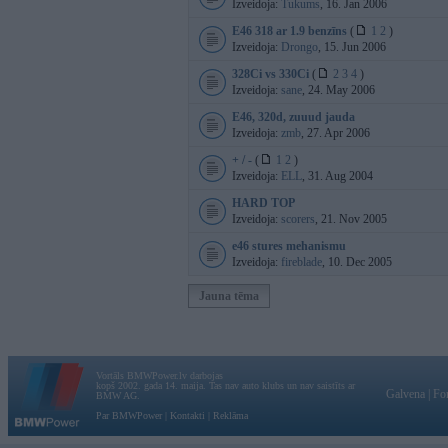
Izveidoja:
Tukums
, 16. Jan 2006
E46 318 ar 1.9 benzīns
(
1
2
)
Izveidoja:
Drongo
, 15. Jun 2006
328Ci vs 330Ci
(
2
3
4
)
Izveidoja:
sane
, 24. May 2006
E46, 320d, zuuud jauda
Izveidoja:
zmb
, 27. Apr 2006
+ / -
(
1
2
)
Izveidoja:
ELL
, 31. Aug 2004
HARD TOP
Izveidoja:
scorers
, 21. Nov 2005
e46 stures mehanismu
Izveidoja:
fireblade
, 10. Dec 2005
Jauna tēma
Vortāls BMWPower.lv darbojas
kopš 2002. gada 14. maija. Tas nav auto klubs un nav saistīts ar
Galvena
|
Fo
BMW AG.
Par BMWPower
|
Kontakti
|
Reklāma