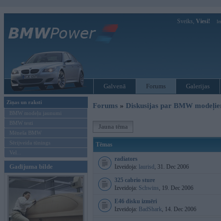
Sveiks,
Viesi!
Ie
Galvenā
Forums
Galerijas
Ziņas un raksti
Forums
»
Diskusijas par BMW modeļi
BMW modeļu jaunumi
BMW testi
Jauna tēma
Mēneša BMW
Sērijveida tūnings
Tēmas
Vel...
radiators
Gadījuma bilde
Izveidoja:
laurisd
, 31. Dec 2006
325 cabrio sture
Izveidoja:
Schwins
, 19. Dec 2006
E46 disku izmēri
Izveidoja:
BadShark
, 14. Dec 2006