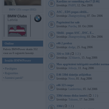
Kardāns or something else!? [E46]
Izveidoja:
PABY
, 12. Dec 2006
BMW 135i coupe (E82)
ASC , EDS pogas-slēdži...
Izveidoja:
Zhangveydong
, 07. Dec 2006
Pagriezieni for sale
Izveidoja:
Purcha
, 10. Oct 2006
Slēdži - pogas ASC , DSC, E...
Izveidoja:
Zhangveydong
, 03. Dec 2006
Online
e46 2 probzz
Izveidoja:
dodge
, 25. Aug 2006
Pašreiz BMWPower skatās 352
viesi un 0 reģistrēti lietotāji.
316 vs 318
(
1
2
)
Izveidoja:
323daavis
, 15. Aug 2006
Ienākt BMWPower
Max apgriezieni tukšgaitā neatbilst norma
Izveidoja:
Jelisejs
, 11. Aug 2006
• Pieslēgties
• Reģistrēties
E46 330d dzinēju atšķirības
• Aizmirsi paroli?
Izveidoja:
Neoo
, 01. Aug 2006
e46 323 coupe
Izveidoja:
Lambertino
, 05. Jul 2006
330d riteņu disku izmēri
(
1
2
)
Izveidoja:
Tukums
, 17. Jan 2006
330d
(
1
2
)