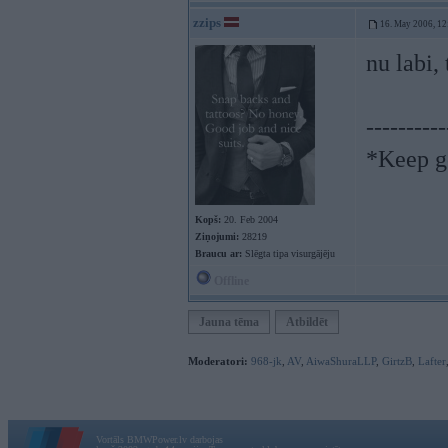
zzips
16. May 2006, 12
nu labi,
----------
*Keep go
Kopš:
20. Feb 2004
Ziņojumi:
28219
Braucu ar:
Slēgta tipa visurgājēju
Offline
Jauna tēma
Atbildēt
Moderatori:
968-jk
,
AV
,
AiwaShuraLLP
,
GirtzB
,
Lafter
Vortāls BMWPower.lv darbojas