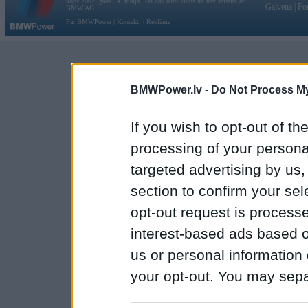
kopš 2002. gada 14. maija. Tas nav auto klubs un nav saistīts ar
Galvena
|
Fo
BMW AG.
Par BMWPower
|
Kontakti
|
Reklāma
BMWPower.lv -
Do Not Process My
If you wish to opt-out of the
processing of your personal
targeted advertising by us
section to confirm your sel
opt-out request is proces
interest-based ads based o
us or personal information d
your opt-out. You may separ
disclosure of your personal