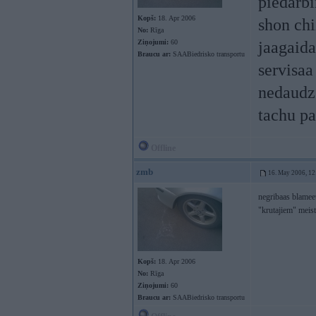
piedarbi
Kopš:
18. Apr 2006
shon chi
No:
Rīga
Ziņojumi:
60
jaagaida
Braucu ar:
SAABiedrisko transportu
servisaa
nedaudz!
tachu pa
Offline
zmb
16. May 2006, 12
negribaas blamee
"krutajiem" meist
Kopš:
18. Apr 2006
No:
Rīga
Ziņojumi:
60
Braucu ar:
SAABiedrisko transportu