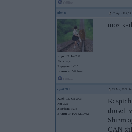
Offline
uksits
27. Apr 2006, 14
moz kad
Kopš:
23. Jan 2006
No:
Zilupe
Ziņojumi:
17701
Braucu ar:
V8 diesel
Offline
sys9291
02. May 2006, 10
Kopš:
13. Jun 2003
Kaspich!
No:
Ogre
droselh
Ziņojumi:
5238
Braucu ar:
F20 R1200RT
Shiem ap
CAN shin