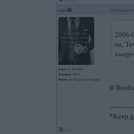
Offline
zzips
16. May 2006, 12
2006-0
nu, Tev
zaagje
Kopš:
20. Feb 2004
Ziņojumi:
28219
Braucu ar:
Slēgta tipa visurgājēju
Beidzo
----------
*Keep go
Offline