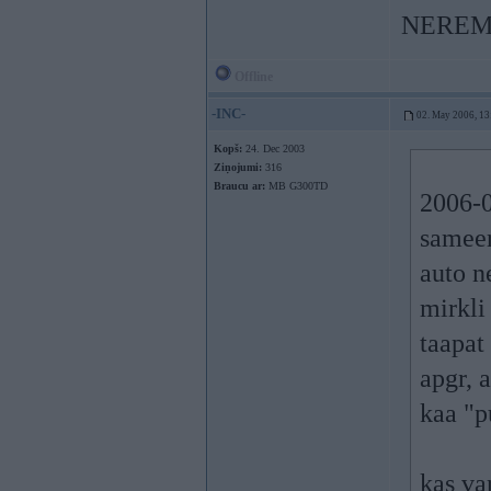
NEREMON
Offline
-INC-
02. May 2006, 13
Kopš:
24. Dec 2003
Ziņojumi:
316
Braucu ar:
MB G300TD
2006-0
sameer
auto n
mirkli 
taapat
apgr, 
kaa "p
kas va