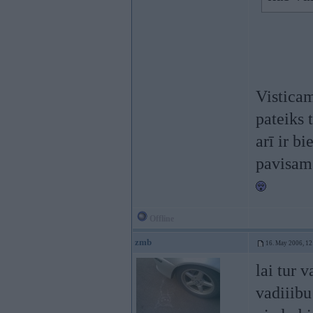
Vistica
pateiks 
arī ir b
pavisam 
Offline
zmb
16. May 2006, 12
lai tur 
vadiiibu