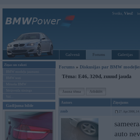
Sveiks,
Viesi!
Ie
Galvenā
Forums
Galerijas
Ziņas un raksti
Forums
»
Diskusijas par BMW modeļi
BMW modeļu jaunumi
Tēma: E46, 320d, zuuud jauda
BMW testi
Mēneša BMW
Sērijveida tūnings
Jauna tēma
Atbildēt
Vel...
Autors
Ziņojums
Gadījuma bilde
zmb
27. Apr 2006, 14
sameeraa
auto nev