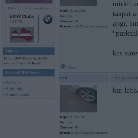
mirkli u
BMW X6 E71 (preses bildes)
Kopš:
18. Apr 2006
taapat a
No:
Rīga
Ziņojumi:
60
apgr, au
Braucu ar:
SAABiedrisko transportu
"purksh
Online
kas vare
Pašreiz BMWPower skatās 432
viesi un 2 reģistrēti lietotāji.
Offline
Ienākt BMWPower
zmb
27. Apr 2006, 14
• Pieslēgties
kur laba
• Reģistrēties
• Aizmirsi paroli?
Kopš:
18. Apr 2006
No:
Rīga
Ziņojumi:
60
Braucu ar:
SAABiedrisko transportu