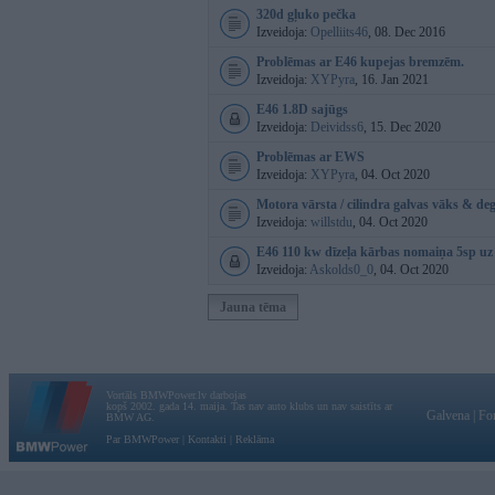
320d gļuko pečka
Izveidoja:
Opelliits46
, 08. Dec 2016
Problēmas ar E46 kupejas bremzēm.
Izveidoja:
XYPyra
, 16. Jan 2021
E46 1.8D sajūgs
Izveidoja:
Deividss6
, 15. Dec 2020
Problēmas ar EWS
Izveidoja:
XYPyra
, 04. Oct 2020
Motora vārsta / cilindra galvas vāks & de
Izveidoja:
willstdu
, 04. Oct 2020
E46 110 kw dīzeļa kārbas nomaiņa 5sp uz
Izveidoja:
Askolds0_0
, 04. Oct 2020
Jauna tēma
Vortāls BMWPower.lv darbojas
kopš 2002. gada 14. maija. Tas nav auto klubs un nav saistīts ar
Galvena
|
Fo
BMW AG.
Par BMWPower
|
Kontakti
|
Reklāma