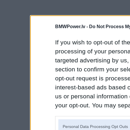
BMWPower.lv -
Do Not Process My
If you wish to opt-out of the
processing of your personal
targeted advertising by us
section to confirm your sel
opt-out request is proces
interest-based ads based o
us or personal information d
your opt-out. You may separ
disclosure of your personal
IAB’s list of downstream pa
Personal Data Processing Opt Outs