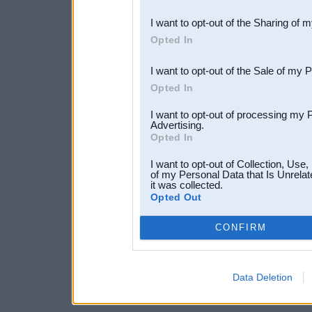
also be disclosed by us to 
I want to opt-out of the Sharing of 
Downstream Participants
th
Opted In
third parties.
I want to opt-out of the Sale of my 
Opted In
I want to opt-out of processing my 
Advertising.
Opted In
I want to opt-out of Collection, Use
of my Personal Data that Is Unrelat
it was collected.
Opted Out
CONFIRM
Data Deletion