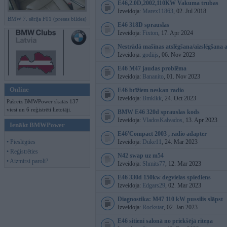
E46,2.0D,2002,110KW Vakuma trubas
Izveidoja:
Marex11863
, 02. Jul 2018
BMW 7. sērija F01 (preses bildes)
E46 318D sprauslas
Izveidoja:
Fixton
, 17. Apr 2024
Nestrādā mašīnas atslēgšana/aizslēgšana a
Izveidoja:
godiijs
, 06. Nov 2023
E46 M47 jaudas problēma
Izveidoja:
Bananito
, 01. Nov 2023
Online
E46 brīžiem neskan radio
Izveidoja:
Bmklkk
, 24. Oct 2023
Pašreiz BMWPower skatās 137
viesi un 6 reģistrēti lietotāji.
BMW E46 320d sprauslas kods
Izveidoja:
VladosKalvados
, 13. Apr 2023
Ienākt BMWPower
E46'Compact 2003 , radio adapter
• Pieslēgties
Izveidoja:
Duke11
, 24. Mar 2023
• Reģistrēties
N42 swap uz m54
• Aizmirsi paroli?
Izveidoja:
Shmits77
, 12. Mar 2023
E46 330d 150kw degvielas spiediens
Izveidoja:
Edgars29
, 02. Mar 2023
Diagnostika: M47 110 kW pussilis slāpst
Izveidoja:
Rockstar
, 02. Jan 2023
E46 sitieni salonā no priekšējā riteņa