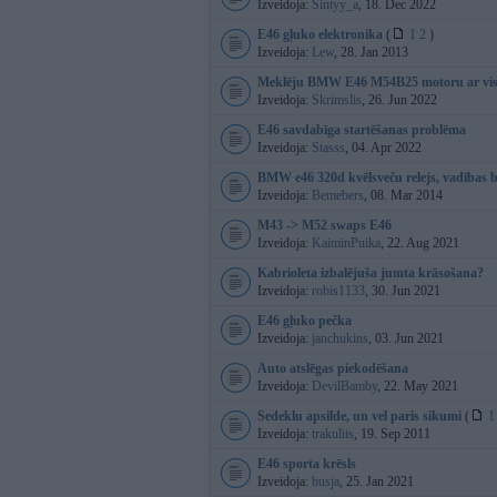
Izveidoja:
Sintyy_a
, 18. Dec 2022
E46 gļuko elektronika
(
1
2
)
Izveidoja:
Lew
, 28. Jan 2013
Meklēju BMW E46 M54B25 motoru ar vis
Izveidoja:
Skrimslis
, 26. Jun 2022
E46 savdabīga startēšanas problēma
Izveidoja:
Stasss
, 04. Apr 2022
BMW e46 320d kvēlsveču relejs, vadības 
Izveidoja:
Bemebers
, 08. Mar 2014
M43 -> M52 swaps E46
Izveidoja:
KaiminPuika
, 22. Aug 2021
Kabrioleta izbalējuša jumta krāsošana?
Izveidoja:
robis1133
, 30. Jun 2021
E46 gļuko pečka
Izveidoja:
janchukins
, 03. Jun 2021
Auto atslēgas piekodēšana
Izveidoja:
DevilBamby
, 22. May 2021
Sedeklu apsilde, un vel paris sikumi
(
1
Izveidoja:
trakuliis
, 19. Sep 2011
E46 sporta krēsls
Izveidoja:
busja
, 25. Jan 2021