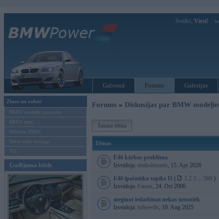
Sveiks,
Viesi!
Ie
Galvenā
Forums
Galerijas
Ziņas un raksti
Forums
»
Diskusijas par BMW modeļi
BMW modeļu jaunumi
BMW testi
Jauna tēma
Mēneša BMW
Sērijveida tūnings
Tēmas
Vel...
E46 kārbas problēma
Gadījuma bilde
Izveidoja:
emilsdimants
, 15. Apr 2026
E46 īpašnieku topiks II
(
1
2
3
...
569
)
Izveidoja:
Fausts
, 24. Oct 2006
meginot iedarbinat nekas nenotiek
Izveidoja:
mikeeelis
, 10. Aug 2025