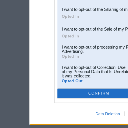
also be disclosed by us to 
I want to opt-out of the Sharing of 
Downstream Participants
th
Opted In
third parties.
I want to opt-out of the Sale of my 
Opted In
I want to opt-out of processing my 
Advertising.
Opted In
I want to opt-out of Collection, Use
of my Personal Data that Is Unrelat
it was collected.
Opted Out
CONFIRM
Data Deletion