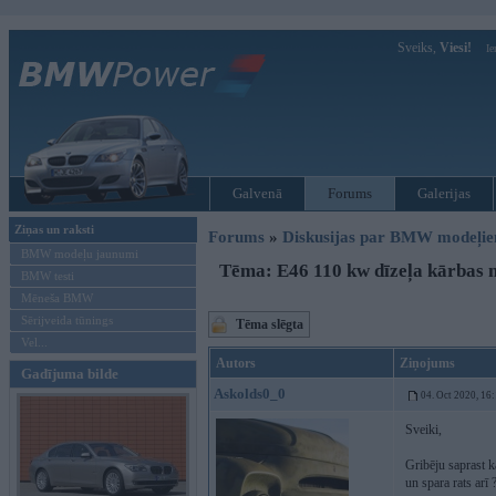
Sveiks,
Viesi!
Ie
Galvenā
Forums
Galerijas
Ziņas un raksti
Forums
»
Diskusijas par BMW modeļi
BMW modeļu jaunumi
Tēma: E46 110 kw dīzeļa kārbas 
BMW testi
Mēneša BMW
Sērijveida tūnings
Tēma slēgta
Vel...
Autors
Ziņojums
Gadījuma bilde
Askolds0_0
04. Oct 2020, 16
Sveiki,
Gribēju saprast 
un spara rats arī 