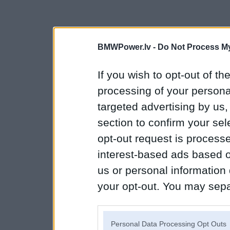
BMWPower.lv -
Do Not Process My
If you wish to opt-out of the
processing of your personal
targeted advertising by us
section to confirm your sel
opt-out request is proces
interest-based ads based o
us or personal information d
your opt-out. You may separ
disclosure of your personal
IAB’s list of downstream pa
Personal Data Processing Opt Outs