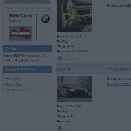
Paldies par atbil
BMW 7. sērija F01 (preses bildes)
Kopš:
19. Apr 2014
No:
Rīga
Ziņojumi:
60
Online
Braucu ar:
E34 M50B25
Pašreiz BMWPower skatās 171
Offline
viesi un 0 reģistrēti lietotāji.
Ienākt BMWPower
CP17
04. Oct 2020, 17
Raksti jau esosaa
• Pieslēgties
http://www.bmwp
• Reģistrēties
• Aizmirsi paroli?
Kopš:
17. Dec 2002
No:
Rīga
Ziņojumi:
17
Braucu ar:
Offline