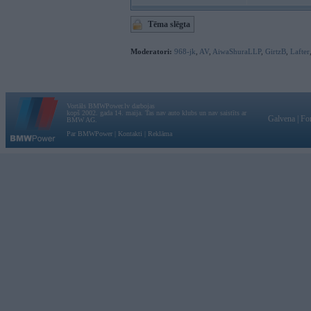
Tēma slēgta
Moderatori:
968-jk
,
AV
,
AiwaShuraLLP
,
GirtzB
,
Lafter
Vortāls BMWPower.lv darbojas
kopš 2002. gada 14. maija. Tas nav auto klubs un nav saistīts ar
Galvena
|
Fo
BMW AG.
Par BMWPower
|
Kontakti
|
Reklāma