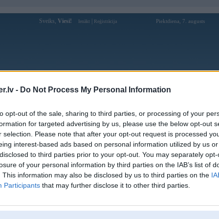
Sveiks,
Viesi!
|
Piektdiena, 7. augusts
Ienākt
Reģistrācija
Forums
Galerijas
Reģistrācija
Lietotāji
Meklētājs
.lv -
Do Not Process My Personal Information
Lietotāja Shmits77 profils
to opt-out of the sale, sharing to third parties, or processing of your per
formation for targeted advertising by us, please use the below opt-out s
Pēdējo reizi manīts: 04. Apr 2023, 15:15
r selection. Please note that after your opt-out request is processed y
eing interest-based ads based on personal information utilized by us or
Lietotājvārds:
Shmits77
disclosed to third parties prior to your opt-out. You may separately opt-
Pilsēta:
Rīga
losure of your personal information by third parties on the IAB’s list of
Braucu ar:
E39
. This information may also be disclosed by us to third parties on the
IA
Ziņojumi forumā:
6
Participants
that may further disclose it to other third parties.
Pēdējie ziņojumi forumā
[
]