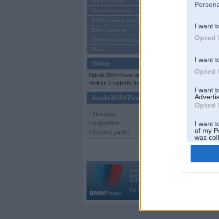
Mēneša BMW
Persona
Sērijveida tūnings
BMW pasaules jaunumi
I want t
BMW koncepti
Opted 
BMW konkurentu jaunumi
Moto
I want t
Online
Opted 
Pašreiz BMWPower skatās 125
viesi un 3 reģistrēti lietotāji.
I want 
Advertis
Ienākt BMWPower
Opted 
• Pieslēgties
• Reģistrēties
I want t
of my P
• Aizmirsi paroli?
was col
Opted 
Vortāls BMWPower.lv darbojas
kopš 2002. gada 14. maija. Tas nav auto klubs
BMW AG.
Par BMWPower
|
Kontakti
|
Reklāma