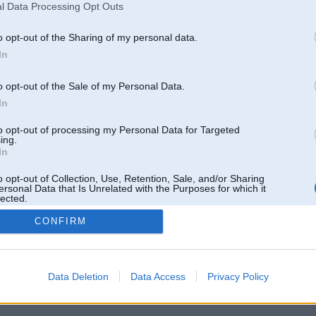
l Data Processing Opt Outs
o opt-out of the Sharing of my personal data.
In
o opt-out of the Sale of my Personal Data.
In
to opt-out of processing my Personal Data for Targeted
ing.
In
o opt-out of Collection, Use, Retention, Sale, and/or Sharing
ersonal Data that Is Unrelated with the Purposes for which it
lected.
Out
CONFIRM
 un nav saistīts ar
Galvena
|
Forums
|
Galerijas
|
Reģistrācija
|
Lietotaāji
|
Meklētājs
|
Reklā
Data Deletion
Data Access
Privacy Policy