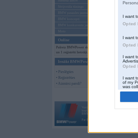
Mēneša BMW
Persona
Sērijveida tūnings
BMW pasaules jaunumi
I want t
BMW koncepti
Opted 
BMW konkurentu jaunumi
Moto
I want t
Online
Opted 
Pašreiz BMWPower skatās 96 viesi
un 1 reģistrēti lietotāji.
I want 
Advertis
Ienākt BMWPower
Opted 
• Pieslēgties
• Reģistrēties
I want t
of my P
• Aizmirsi paroli?
was col
Opted 
Vortāls BMWPower.lv darbojas
kopš 2002. gada 14. maija. Tas nav auto klubs
BMW AG.
Par BMWPower
|
Kontakti
|
Reklāma