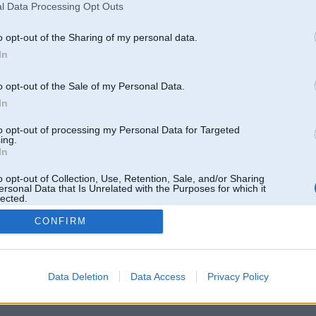
l Data Processing Opt Outs
o opt-out of the Sharing of my personal data.
In
o opt-out of the Sale of my Personal Data.
In
to opt-out of processing my Personal Data for Targeted
ing.
In
o opt-out of Collection, Use, Retention, Sale, and/or Sharing
ersonal Data that Is Unrelated with the Purposes for which it
lected.
Out
CONFIRM
 un nav saistīts ar
Galvena
|
Forums
|
Galerijas
|
Reģistrācija
|
Lietotaāji
|
Meklētājs
|
Reklā
Data Deletion
Data Access
Privacy Policy