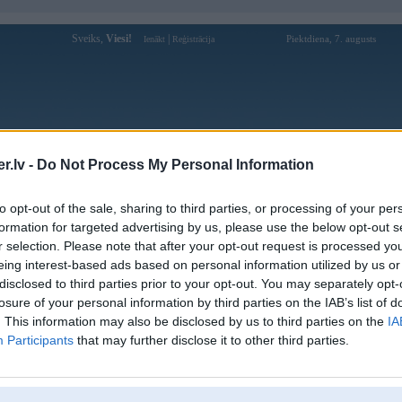
Sveiks,
Viesi!
|
Piektdiena, 7. augusts
Ienākt
Reģistrācija
Forums
Galerijas
Reģistrācija
Lietotāji
Meklētājs
.lv -
Do Not Process My Personal Information
Lietotāja DisCumple profils
to opt-out of the sale, sharing to third parties, or processing of your per
formation for targeted advertising by us, please use the below opt-out s
Pēdējo reizi manīts: 15. Feb 2026, 11:57
r selection. Please note that after your opt-out request is processed y
eing interest-based ads based on personal information utilized by us or
Lietotājvārds:
DisCumple
disclosed to third parties prior to your opt-out. You may separately opt-
Ziņojumi forumā:
431
losure of your personal information by third parties on the IAB’s list of
Pēdējie ziņojumi forumā
[
]
. This information may also be disclosed by us to third parties on the
IA
Participants
that may further disclose it to other third parties.