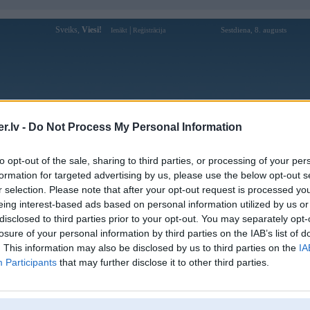
Sveiks,
Viesi!
|
Sestdiena, 8. augusts
Ienākt
Reģistrācija
Forums
Galerijas
Reģistrācija
Lietotāji
Meklētājs
.lv -
Do Not Process My Personal Information
Lietotāja Skrimslis profils
to opt-out of the sale, sharing to third parties, or processing of your per
formation for targeted advertising by us, please use the below opt-out s
Pēdējo reizi manīts: 22. Jun 2023, 17:00
r selection. Please note that after your opt-out request is processed y
eing interest-based ads based on personal information utilized by us or
Lietotājvārds:
Skrimslis
disclosed to third parties prior to your opt-out. You may separately opt-
Ziņojumi forumā:
3
losure of your personal information by third parties on the IAB’s list of
Pēdējie ziņojumi forumā
[
]
. This information may also be disclosed by us to third parties on the
IA
Participants
that may further disclose it to other third parties.