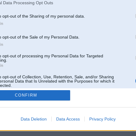
l Data Processing Opt Outs
o opt-out of the Sharing of my personal data.
In
o opt-out of the Sale of my Personal Data.
In
to opt-out of processing my Personal Data for Targeted
ing.
In
o opt-out of Collection, Use, Retention, Sale, and/or Sharing
ersonal Data that Is Unrelated with the Purposes for which it
lected.
Out
CONFIRM
 un nav saistīts ar
Galvena
|
Forums
|
Galerijas
|
Reģistrācija
|
Lietotaāji
|
Meklētājs
|
Reklā
Data Deletion
Data Access
Privacy Policy