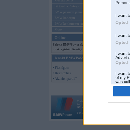
Mēneša BMW
Persona
Sērijveida tūnings
BMW pasaules jaunumi
I want t
BMW koncepti
Opted 
BMW konkurentu jaunumi
Moto
I want t
Online
Opted 
Pašreiz BMWPower skatās 89 viesi
un 4 reģistrēti lietotāji.
I want 
Advertis
Ienākt BMWPower
Opted 
• Pieslēgties
• Reģistrēties
I want t
of my P
• Aizmirsi paroli?
was col
Opted 
Vortāls BMWPower.lv darbojas
kopš 2002. gada 14. maija. Tas nav auto klubs
BMW AG.
Par BMWPower
|
Kontakti
|
Reklāma