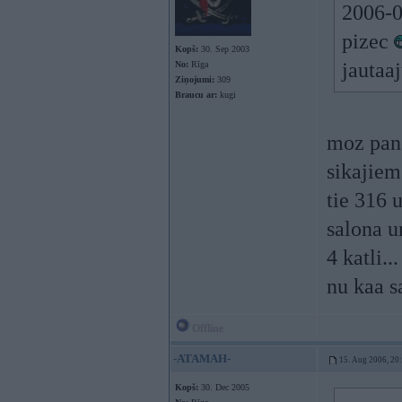
2006-0
pizec
Kopš:
30. Sep 2003
jautaa
No:
Rīga
Ziņojumi:
309
Braucu ar:
kugi
moz pa
sikajiem
tie 316 
salona u
4 katli...
nu kaa s
Offline
-ATAMAH-
15. Aug 2006, 20
Kopš:
30. Dec 2005