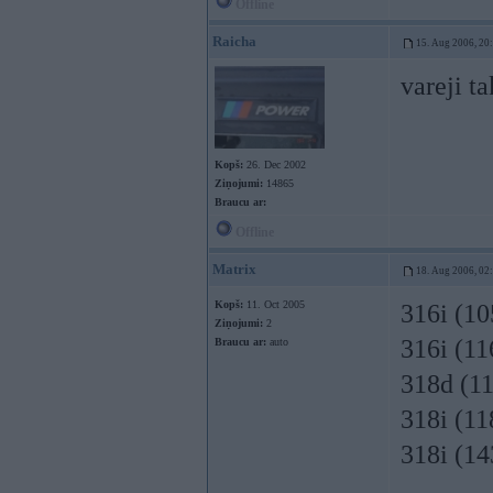
Offline
Raicha
15. Aug 2006, 20
vareji t
Kopš:
26. Dec 2002
Ziņojumi:
14865
Braucu ar:
Offline
Matrix
18. Aug 2006, 02
Kopš:
11. Oct 2005
316i (1
Ziņojumi:
2
316i (1
Braucu ar:
auto
318d (1
318i (1
318i (1