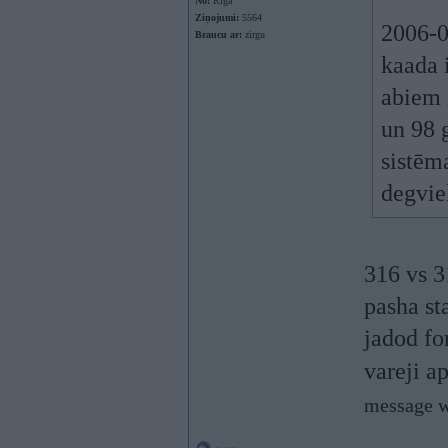
No:
Rīga
Ziņojumi:
5564
2006-0
Braucu ar:
zirgu
kaada 
abiem 
un 98 
sistēma
degviel
316 vs 3
pasha st
jadod fo
vareji a
message w