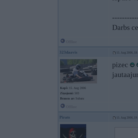
----------
Darbs ce
Offline
323daavis
15. Aug 2006, 18
pizec
jautaaju
Kopš:
15. Aug 2006
Ziņojumi:
503
Braucu ar:
Subaru
Offline
Pirats
15. Aug 2006, 19