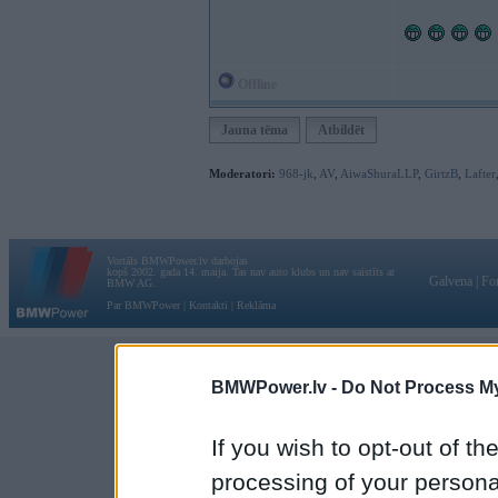
Offline
Jauna tēma
Atbildēt
Moderatori:
968-jk
,
AV
,
AiwaShuraLLP
,
GirtzB
,
Lafter
Vortāls BMWPower.lv darbojas
kopš 2002. gada 14. maija. Tas nav auto klubs un nav saistīts ar
Galvena
|
Fo
BMW AG.
Par BMWPower
|
Kontakti
|
Reklāma
BMWPower.lv -
Do Not Process My
If you wish to opt-out of the
processing of your personal