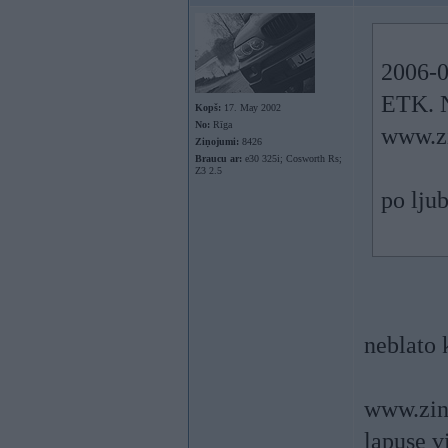
2006-0
ETK. N
Kopš:
17. May 2002
No:
Rīga
www.zi
Ziņojumi:
8426
Braucu ar:
e30 325i; Cosworth Rs;
Z3 2.5
po lju
neblato 
www.zin
lapuse v