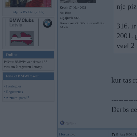
nje pi
Kopš:
17. May 2002
Alpina B5 E60 (2005)
No:
Rīga
Ziņojumi:
8426
Braucu ar:
e30 325i; Cosworth Rs;
316. i
Z3 2.5
2001. 
veel 2
Online
Pašreiz BMWPower skatās 165
viesi un 0 reģistrēti lietotāji.
Ienākt BMWPower
kur tas 
• Pieslēgties
• Reģistrēties
• Aizmirsi paroli?
----------
Darbs ce
Offline
Hesus
15. Aug 2006, 15