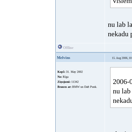
2006-0
Kopš:
23. Jan 2006
2006
No:
Zilupe
cilv
Ziņojumi:
17701
Braucu ar:
V8 diesel
svie
ja ne
Tā ir š
priekš
318is.
visiem.