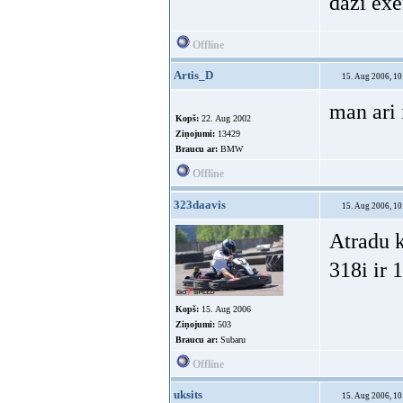
2006-0
cilvek
Kopš:
13. Feb 2004
ja nezi
No:
Rīga
Ziņojumi:
5721
Braucu ar:
Bmw un Vag
Tā ir šād
savi vie
daži exe
Offline
Artis_D
15. Aug 2006, 10
man ari 