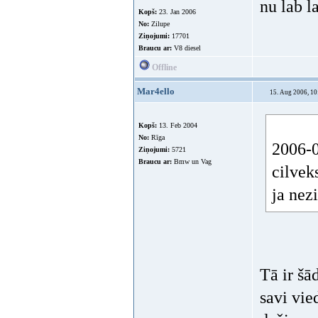
interese
ekonomis
Kopš:
15. Aug 2006
naudaas
Ziņojumi:
503
Braucu ar:
Subaru
Offline
uksits
15. Aug 2006, 10
nu lab l
Kopš:
23. Jan 2006
No:
Zilupe
Ziņojumi:
17701
Braucu ar:
V8 diesel
Offline
Mar4ello
15. Aug 2006, 10