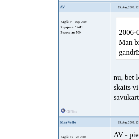
2) vai a
atkārtoš
izmaksās
motorie
Offline
Mar4ello
15. Aug 2006, 12
Man bija
identisks
Kopš:
13. Feb 2004
No:
Rīga
Ziņojumi:
5721
Braucu ar:
Bmw un Vag