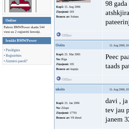
98 gada 
Kopš:
15. Aug 2006
atshkjir
Ziņojumi:
503
Braucu ar:
Subaru
Online
pateerin
Pašreiz BMWPower skatās 544
viesi un 2 reģistrēti lietotāji.
Offline
Ienākt BMWPower
Osiits
15. Aug 2006, 10
• Pieslēgties
Kopš:
25. Mar 2005
Peec paa
• Reģistrēties
No:
Rīga
• Aizmirsi paroli?
taads pa
Ziņojumi:
105
Braucu ar:
kupeju
Offline
uksits
15. Aug 2006, 10
davi , j
tev jau 
janem 32