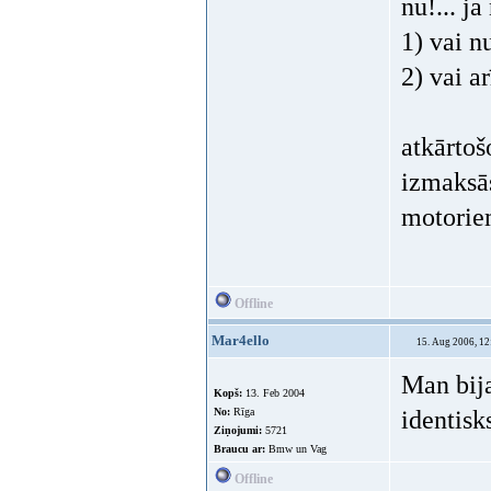
nu lab l
nekadu 
Offline
Melvins
15. Aug 2006, 10
2006-0
nu lab
nekadu
Kopš:
31. May 2002
No:
Rīga
Ziņojumi:
11342
Braucu ar:
BMW un Daft Punk.
nu!... ja
1) vai n