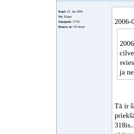
Kopš:
22. Aug 2002
Ziņojumi:
13429
Braucu ar:
BMW
Offline
323daavis
15. Aug 2006, 10
Atradu 
318i ir
Kopš:
15. Aug 2006
Ziņojumi:
503
Braucu ar:
Subaru
Offline
uksits
15. Aug 2006, 10