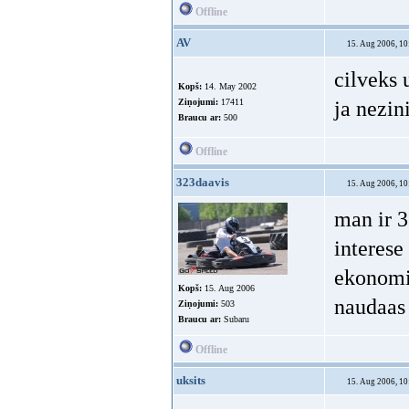
Kopš:
23. Jan 2006
No:
Zilupe
Ziņojumi:
17701
Braucu ar:
V8 diesel
Offline
AV
15. Aug 2006, 10
cilveks 
ja nezin
Kopš:
14. May 2002
Ziņojumi:
17411
Braucu ar:
500
Offline
323daavis
15. Aug 2006, 10
man ir 