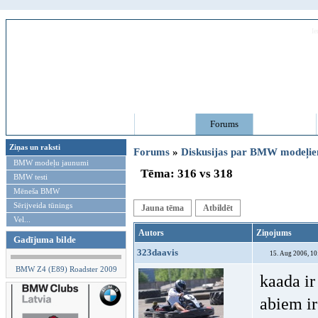
Sveiks,
Viesi!
Ie
Galvenā
Forums
Galerijas
Ziņas un raksti
Forums
»
Diskusijas par BMW modeļi
BMW modeļu jaunumi
Tēma: 316 vs 318
BMW testi
Mēneša BMW
Sērijveida tūnings
Jauna tēma
Atbildēt
Vel...
Autors
Ziņojums
Gadījuma bilde
323daavis
15. Aug 2006, 10
BMW Z4 (E89) Roadster 2009
kaada ir
abiem ir