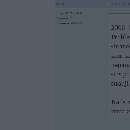
Drift
12. Dec 2006, 14
Kopš:
08. May 2006
Ziņojumi:
257
Braucu ar:
4398cm3
2006-1
Problē
-brauc
kaut k
neparā
-tas pa
strauji
Kāds n
izmaks