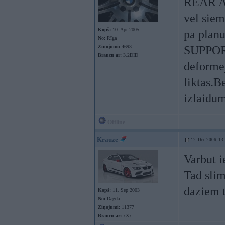
REAR AX
vel siem
Kopš:
10. Apr 2005
pa planu
No:
Rīga
Ziņojumi:
4693
SUPPOR
Braucu ar:
3.2DID
deformej
liktas.B
izlaidu
Offline
Krauze
12. Dec 2006, 13
Varbut i
Tad slim
daziem t
Kopš:
11. Sep 2003
No:
Dagda
Ziņojumi:
11377
Braucu ar:
xXx