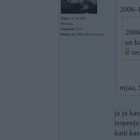
2006-1
Kopš:
14. Jul 2002
No:
Rīga
Ziņojumi:
1574
2006
Braucu ar:
2003 e39 un ziemas q
un k
red
mjaa, 
ja ja kas
iespeeju
kaut kas