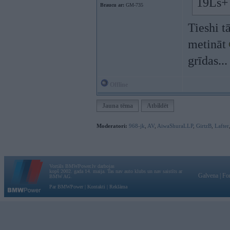
19Ls+ 
Braucu ar:
GM-735
Tieshi t
metināt
grīdas..
Offline
Jauna tēma
Atbildēt
Moderatori:
968-jk
,
AV
,
AiwaShuraLLP
,
GirtzB
,
Lafter
Vortāls BMWPower.lv darbojas
kopš 2002. gada 14. maija. Tas nav auto klubs un nav saistīts ar
Galvena
|
Fo
BMW AG.
Par BMWPower
|
Kontakti
|
Reklāma