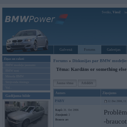
Sveiks,
Viesi!
Ie
Galvenā
Forums
Galerijas
Ziņas un raksti
Forums
»
Diskusijas par BMW modeļi
BMW modeļu jaunumi
Tēma: Kardāns or something else
BMW testi
Mēneša BMW
Sērijveida tūnings
Jauna tēma
Atbildēt
Vel...
Autors
Ziņojums
Gadījuma bilde
PABY
12. Dec 2006, 11
Kopš:
31. Oct 2006
Problēm
Ziņojumi:
2
-braucot
Braucu ar: