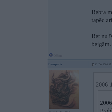
Bebra mā
tapēc ar
Bet nu ī
beigām.
Offline
Bamperis
12. Dec 2006, 15
2006-1
2006
Prob