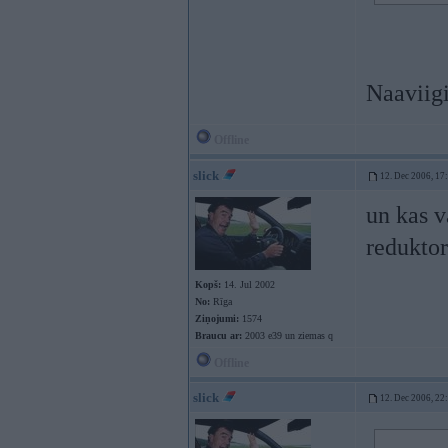
Naaviigi
Offline
slick
12. Dec 2006, 17
un kas v
reduktor
Kopš:
14. Jul 2002
No:
Rīga
Ziņojumi:
1574
Braucu ar:
2003 e39 un ziemas q
Offline
slick
12. Dec 2006, 22