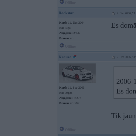
Offline
Rockstar
12. Dec 2006, 13
Kopš:
11. Dec 2004
Es domāj
No:
Rīga
Ziņojumi:
3956
Braucu ar:
Offline
Krauze
12. Dec 2006, 13
2006-1
Kopš:
11. Sep 2003
Es domā
No:
Dagda
Ziņojumi:
11377
Braucu ar:
xXx
Tik jaun
Offline