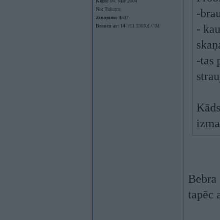
Kopš:
04. Mar 2004
No:
Tukums
-bra
Ziņojumi:
4837
- kau
Braucu ar:
14` f11 530Xd ///M
skaņ
-tas 
strau
Kāds
izma
Bebra 
tapēc 