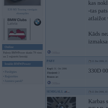
kas nokl
-tas pats
E39 M5 Touring vienīgais
eksemplārs
atlaižot
Kāds nez
izmaksa
Online
Pašreiz BMWPower skatās 79 viesi
Offline
un 2 reģistrēti lietotāji.
PABY
12. Dec 2006, 11
Ienākt BMWPower
Kopš:
31. Oct 2006
330D 00
• Pieslēgties
Ziņojumi:
2
• Reģistrēties
Braucu ar:
• Aizmirsi paroli?
Offline
SEMIGALL
12. Dec 2006, 13
Karbas s