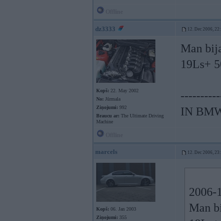
Offline
dz3333
12. Dec 2006, 22
Man bija
19Ls+ 50
Kopš:
22. May 2002
----------
No:
Jūrmala
Ziņojumi:
992
IN BM
Braucu ar:
The Ultimate Driving
Machine
Offline
marcels
12. Dec 2006, 23
2006-1
Man bi
Kopš:
06. Jan 2003
Ziņojumi:
355