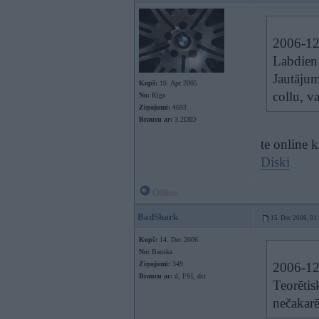
2006-12-
Labdien
Jautājum
Kopš:
10. Apr 2005
collu, v
No:
Rīga
Ziņojumi:
4693
Braucu ar:
3.2DID
te online 
Diski
Offline
BadShark
15. Dec 2006, 01
Kopš:
14. Dec 2006
No:
Bauska
Ziņojumi:
349
2006-12-
Braucu ar:
d, FSI, dci
Teorētisk
nečakarē