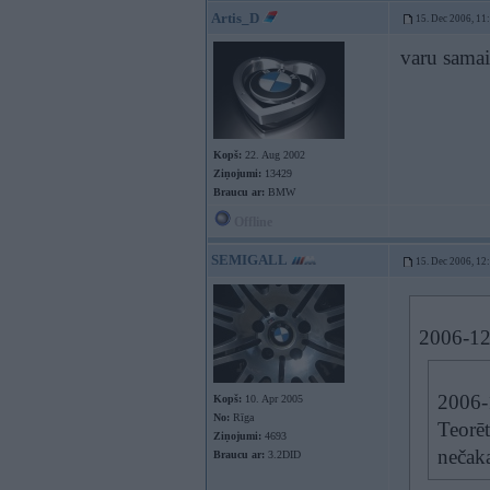
Artis_D
15. Dec 2006, 11
varu samai
Kopš:
22. Aug 2002
Ziņojumi:
13429
Braucu ar:
BMW
Offline
SEMIGALL
15. Dec 2006, 12
2006-12-
2006-1
Kopš:
10. Apr 2005
No:
Rīga
Teorēt
Ziņojumi:
4693
nečaka
Braucu ar:
3.2DID