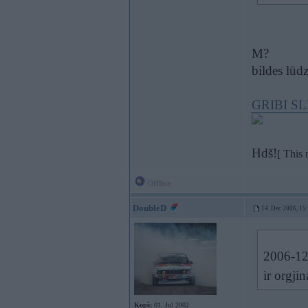
M?
bildes lūd
GRIBI S
Hdš!
[ This
Offline
DoubleD
14. Dec 2006, 15
2006-12-
ir orgji
Kopš:
01. Jul 2002