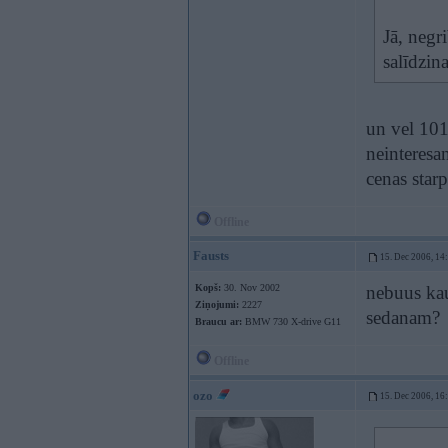
Jā, negr
salīdzina
un vel 101
neinteresa
cenas star
Offline
Fausts
15. Dec 2006, 14
Kopš:
30. Nov 2002
nebuus kau
Ziņojumi:
2227
sedanam?
Braucu ar:
BMW 730 X-drive G11
Offline
ozo
15. Dec 2006, 16