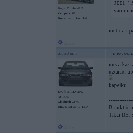
2006-12-
Kopš:
01. Mar 2003
vari mai
Ziņojumi:
4061
Braucu ar:
to kas bildē
nu tu ari 
Offline
GirtzB
15. Dec 2006, 11
nus a kas 
uztaisīt. ti
kapeiku
Kopš:
15. May 2002
No:
Rīga
-------------
Ziņojumi:
22408
Braukt ir p
Braucu ar:
2x(R6+LSD)
Tikai R6,
Offline