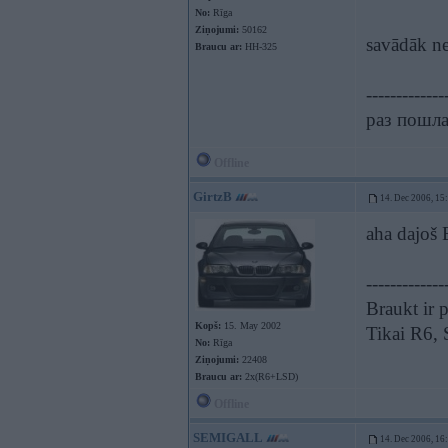
No:
Rīga
Ziņojumi:
50162
savādāk ne
Braucu ar:
HH-325
-------------
раз пошла 
Offline
GirtzB
14. Dec 2006, 15
aha dajoš 
-------------
Braukt ir p
Kopš:
15. May 2002
Tikai R6,
No:
Rīga
Ziņojumi:
22408
Braucu ar:
2x(R6+LSD)
Offline
SEMIGALL
14. Dec 2006, 16