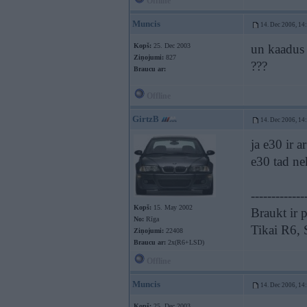
Offline
Muncis
14. Dec 2006, 14
Kopš:
25. Dec 2003
un kaadus 
Ziņojumi:
827
???
Braucu ar:
Offline
GirtzB
14. Dec 2006, 14
ja e30 ir 
e30 tad ne
-------------
Kopš:
15. May 2002
Braukt ir p
No:
Rīga
Tikai R6,
Ziņojumi:
22408
Braucu ar:
2x(R6+LSD)
Offline
Muncis
14. Dec 2006, 14
Kopš:
25. Dec 2003