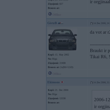
ir orgjinaa
Ziņojumi:
827
Braucu ar:
Offline
GirtzB
14. Dec 2006, 14
da vot ar 
-------------
Braukt ir p
Kopš:
15. May 2002
Tikai R6,
No:
Rīga
Ziņojumi:
22408
Braucu ar:
2x(R6+LSD)
Offline
Ekimons
14. Dec 2006, 15
Kopš:
21. Dec 2004
No:
Rīga
Ziņojumi:
13338
2006-12-
Braucu ar:
ir orgji