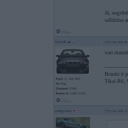
Jā, negribē
salīdzina a
Offline
GirtzB
15. Dec 2006, 08
vari mainīt
-------------
Braukt ir p
Kopš:
15. May 2002
Tikai R6,
No:
Rīga
Ziņojumi:
22408
Braucu ar:
2x(R6+LSD)
Offline
emigrants
15. Dec 2006, 10