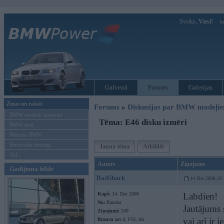
Sveiks,
Viesi!
Ie
Galvenā
Forums
Galerijas
Ziņas un raksti
Forums
»
Diskusijas par BMW modeļi
BMW modeļu jaunumi
Tēma: E46 disku izmēri
BMW testi
Mēneša BMW
Sērijveida tūnings
Jauna tēma
Atbildēt
Vel...
Autors
Ziņojums
Gadījuma bilde
BadShark
14. Dec 2006, 02
Kopš:
14. Dec 2006
Labdien!
No:
Bauska
Jautājums 
Ziņojumi:
349
vai arī ir
Braucu ar:
d, FSI, dci