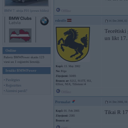
BMW 7. sērija F01 (preses bildes)
Offline
edzulis
14. Dec 2006, 02
Teorētiski 
un likt 17.
Online
Pašreiz BMWPower skatās 123
viesi un 1 reģistrēti lietotāji.
Kopš:
13. May 2002
Ienākt BMWPower
No:
Rīga
Ziņojumi:
56481
• Pieslēgties
Braucu ar:
S212, 911TT, 951,
635csi, NSX, Tillotson t4
• Reģistrēties
• Aizmirsi paroli?
Offline
Permalat
14. Dec 2006, 10
Kopš:
01. Feb 2005
Tikai R 17,
Ziņojumi:
2585
Braucu ar: