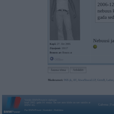
2006-12-
nebuus 
gada se
Nebuusi ja
Kopš:
27. Oct 2005
Ziņojumi:
19117
Braucu ar:
Braucu ar
Offline
Jauna tēma
Atbildēt
Moderatori:
968-jk
,
AV
,
AiwaShuraLLP
,
GirtzB
,
Lafter
Vortāls BMWPower.lv darbojas
kopš 2002. gada 14. maija. Tas nav auto klubs un nav saistīts ar
Galvena
|
Fo
BMW AG.
Par BMWPower
|
Kontakti
|
Reklāma