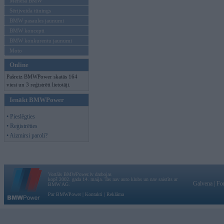
Mēneša BMW
Sērijveida tūnings
BMW pasaules jaunumi
BMW koncepti
BMW konkurentu jaunumi
Moto
Online
Pašreiz BMWPower skatās 164
viesi un 3 reģistrēti lietotāji.
Ienākt BMWPower
• Pieslēgties
• Reģistrēties
• Aizmirsi paroli?
Vortāls BMWPower.lv darbojas
kopš 2002. gada 14. maija. Tas nav auto klubs un nav saistīts ar
Galvena
|
Fo
BMW AG.
Par BMWPower
|
Kontakti
|
Reklāma