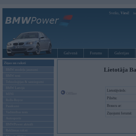
Sveiks,
Viesi!
Ie
Galvenā
Forums
Galerijas
Ziņas un raksti
Lietotāja B
BMW modeļu jaunumi
BMW testi
Tehnoloģijas & sasniegumi
BMW Latvijā
Lietotājvārds:
Offline
MINI
Pilsēta:
Rolls-Royce
Braucu ar:
Pasākumi
Vadāmības tests
Ziņojumi forumā:
Autosports
BMWPower aktuāli
Reklāmas raksti