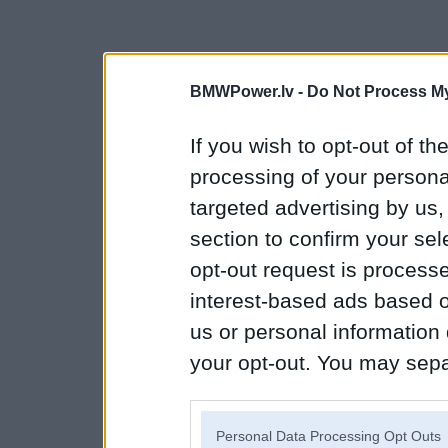
BMWPower.lv -
Do Not Process My
If you wish to opt-out of the
processing of your personal
targeted advertising by us
section to confirm your sel
opt-out request is proces
interest-based ads based o
us or personal information d
your opt-out. You may separ
disclosure of your personal
IAB’s list of downstream pa
Personal Data Processing Opt Outs