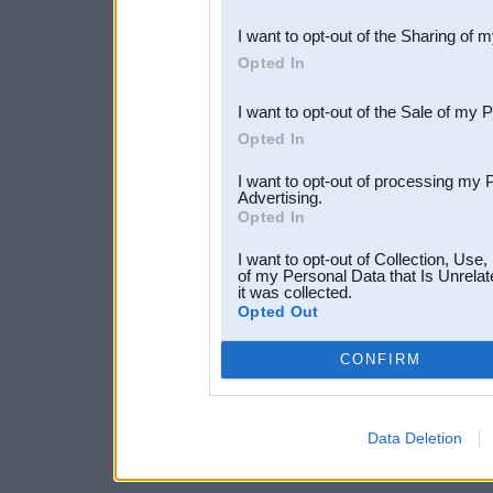
also be disclosed by us to 
I want to opt-out of the Sharing of 
Downstream Participants
th
Opted In
third parties.
I want to opt-out of the Sale of my 
Opted In
I want to opt-out of processing my 
Advertising.
Opted In
I want to opt-out of Collection, Use
of my Personal Data that Is Unrelat
it was collected.
Opted Out
CONFIRM
Data Deletion