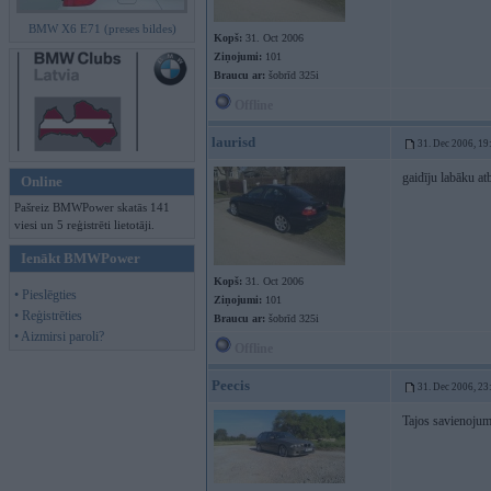
BMW X6 E71 (preses bildes)
Kopš:
31. Oct 2006
Ziņojumi:
101
Braucu ar:
šobrīd 325i
Offline
laurisd
31. Dec 2006, 19
gaidīju labāku atb
Online
Pašreiz BMWPower skatās 141
viesi un 5 reģistrēti lietotāji.
Ienākt BMWPower
Kopš:
31. Oct 2006
• Pieslēgties
Ziņojumi:
101
• Reģistrēties
Braucu ar:
šobrīd 325i
• Aizmirsi paroli?
Offline
Peecis
31. Dec 2006, 23
Tajos savienojumo