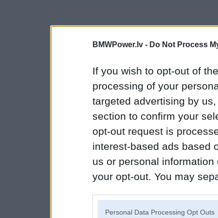
BMWPower.lv -
Do Not Process My
If you wish to opt-out of the
processing of your personal
targeted advertising by us
section to confirm your sel
opt-out request is proces
interest-based ads based o
us or personal information d
your opt-out. You may separ
disclosure of your personal
IAB’s list of downstream pa
Personal Data Processing Opt Outs