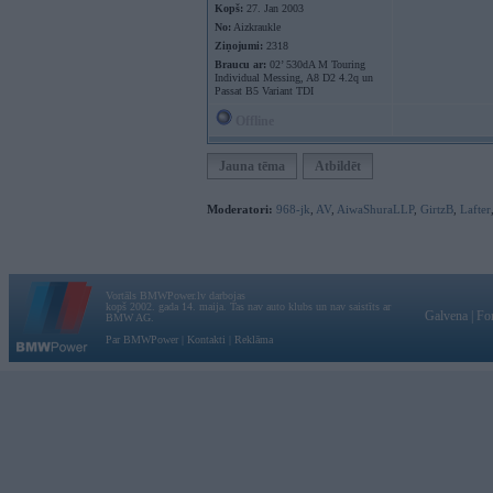
Kopš:
27. Jan 2003
No:
Aizkraukle
Ziņojumi:
2318
Braucu ar:
02’ 530dA M Touring
Individual Messing, A8 D2 4.2q un
Passat B5 Variant TDI
Offline
Jauna tēma
Atbildēt
Moderatori:
968-jk
,
AV
,
AiwaShuraLLP
,
GirtzB
,
Lafter
Vortāls BMWPower.lv darbojas
kopš 2002. gada 14. maija. Tas nav auto klubs un nav saistīts ar
Galvena
|
Fo
BMW AG.
Par BMWPower
|
Kontakti
|
Reklāma