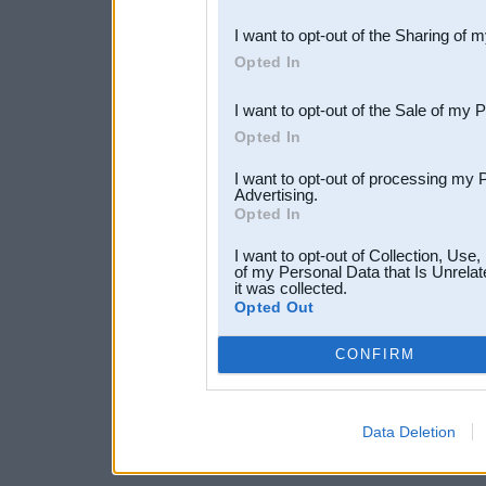
also be disclosed by us to 
I want to opt-out of the Sharing of 
Downstream Participants
th
Opted In
third parties.
I want to opt-out of the Sale of my 
Opted In
I want to opt-out of processing my 
Advertising.
Opted In
I want to opt-out of Collection, Use
of my Personal Data that Is Unrelat
it was collected.
Opted Out
CONFIRM
Data Deletion