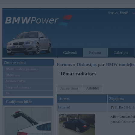
Sveiks,
Viesi!
Ie
Galvenā
Forums
Galerijas
Ziņas un raksti
Forums
»
Diskusijas par BMW modeļi
BMW modeļu jaunumi
Tēma: radiators
BMW testi
Mēneša BMW
Sērijveida tūnings
Jauna tēma
Atbildēt
Vel...
Autors
Ziņojums
Gadījuma bilde
laurisd
31. Dec 2006, 18
e46 ir kautkaa b
panaakt lai tur t