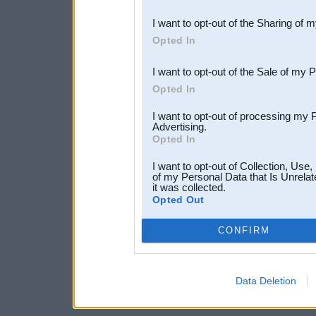
also be disclosed by us to 
I want to opt-out of the Sharing of 
Downstream Participants
th
Opted In
third parties.
I want to opt-out of the Sale of my 
Opted In
I want to opt-out of processing my 
Advertising.
Opted In
I want to opt-out of Collection, Use
of my Personal Data that Is Unrelat
it was collected.
Opted Out
CONFIRM
Data Deletion