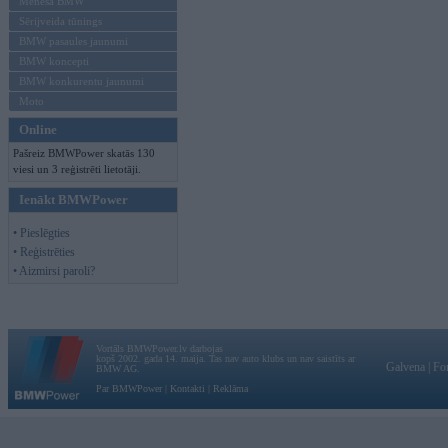
Mēneša BMW
Sērijveida tūnings
BMW pasaules jaunumi
BMW koncepti
BMW konkurentu jaunumi
Moto
Online
Pašreiz BMWPower skatās 130
viesi un 3 reģistrēti lietotāji.
Ienākt BMWPower
• Pieslēgties
• Reģistrēties
• Aizmirsi paroli?
Vortāls BMWPower.lv darbojas
kopš 2002. gada 14. maija. Tas nav auto klubs un nav saistīts ar
Galvena
|
Fo
BMW AG.
Par BMWPower
|
Kontakti
|
Reklāma