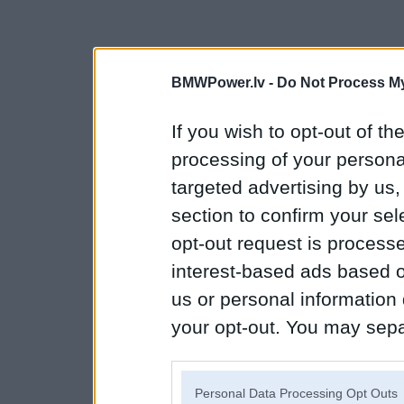
BMWPower.lv -
Do Not Process My
If you wish to opt-out of the
processing of your personal
targeted advertising by us
section to confirm your sel
opt-out request is proces
interest-based ads based o
us or personal information d
your opt-out. You may separ
disclosure of your personal
IAB’s list of downstream pa
Personal Data Processing Opt Outs