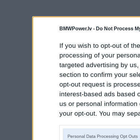
BMWPower.lv -
Do Not Process My
If you wish to opt-out of the
processing of your personal
targeted advertising by us
section to confirm your sel
opt-out request is proces
interest-based ads based o
us or personal information d
your opt-out. You may separ
disclosure of your personal
IAB’s list of downstream pa
Personal Data Processing Opt Outs