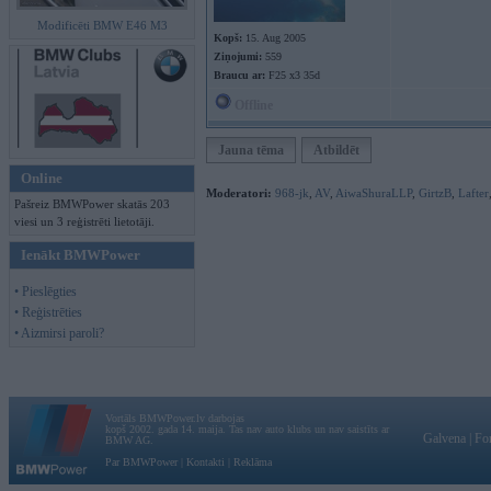
Modificēti BMW E46 M3
Kopš:
15. Aug 2005
Ziņojumi:
559
Braucu ar:
F25 x3 35d
Offline
Jauna tēma
Atbildēt
Online
Moderatori:
968-jk
,
AV
,
AiwaShuraLLP
,
GirtzB
,
Lafter
Pašreiz BMWPower skatās 203
viesi un 3 reģistrēti lietotāji.
Ienākt BMWPower
• Pieslēgties
• Reģistrēties
• Aizmirsi paroli?
Vortāls BMWPower.lv darbojas
kopš 2002. gada 14. maija. Tas nav auto klubs un nav saistīts ar
Galvena
|
Fo
BMW AG.
Par BMWPower
|
Kontakti
|
Reklāma