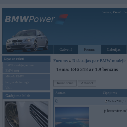
Sveiks,
Viesi!
Ie
Galvenā
Forums
Galerijas
Ziņas un raksti
Forums
»
Diskusijas par BMW modeļi
BMW modeļu jaunumi
Tēma: E46 318 ar 1.9 benzīns
BMW testi
Mēneša BMW
Sērijveida tūnings
Jauna tēma
Atbildēt
Vel...
Autors
Ziņojums
Gadījuma bilde
Q
15. Jun 2006, 16
ja brauc viens ne