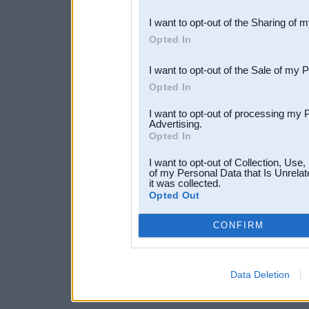
also be disclosed by us to 
I want to opt-out of the Sharing of 
Downstream Participants
th
Opted In
third parties.
I want to opt-out of the Sale of my 
Opted In
I want to opt-out of processing my 
Advertising.
Opted In
I want to opt-out of Collection, Use
of my Personal Data that Is Unrelat
it was collected.
Opted Out
CONFIRM
Data Deletion