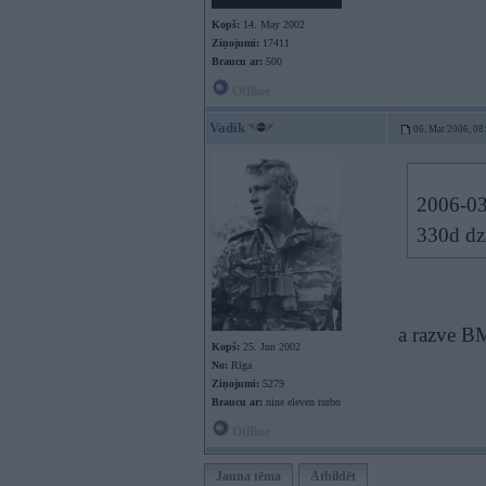
Kopš:
14. May 2002
Ziņojumi:
17411
Braucu ar:
500
Offline
Vadik
06. Mar 2006, 08
2006-03
330d dz
a razve B
Kopš:
25. Jun 2002
No:
Rīga
Ziņojumi:
5279
Braucu ar:
nine eleven turbo
Offline
Jauna tēma
Atbildēt