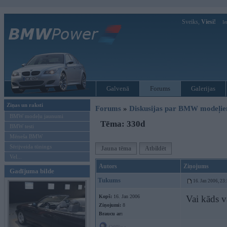
Sveiks,
Viesi!
Ie
Galvenā
Forums
Galerijas
Ziņas un raksti
Forums
»
Diskusijas par BMW modeļi
BMW modeļu jaunumi
Tēma: 330d
BMW testi
Mēneša BMW
Sērijveida tūnings
Jauna tēma
Atbildēt
Vel...
Autors
Ziņojums
Gadījuma bilde
Tukums
16. Jan 2006, 23
Kopš:
16. Jan 2006
Vai kāds v
Ziņojumi:
8
Braucu ar: