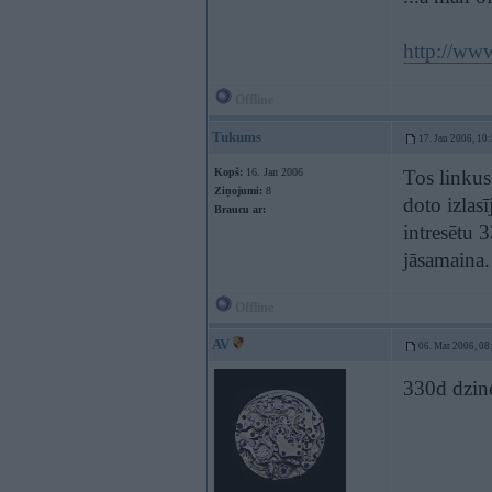
http://www
Offline
Tukums
17. Jan 2006, 10
Kopš:
16. Jan 2006
Tos linkus
Ziņojumi:
8
doto izlas
Braucu ar:
intresētu 
jāsamaina.
Offline
AV
06. Mar 2006, 08
330d dzine