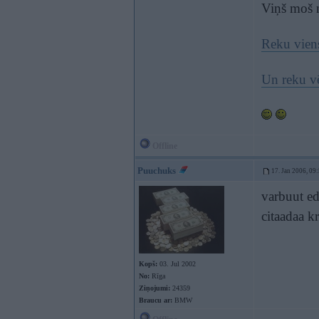
Viņš moš n
Reku viens 
Un reku vē
Offline
Puuchuks
17. Jan 2006, 09
varbuut ed
citaadaa k
Kopš:
03. Jul 2002
No:
Rīga
Ziņojumi:
24359
Braucu ar:
BMW