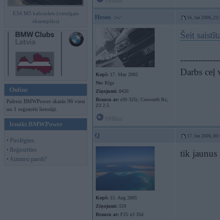
Offline
E34 M5 kabriolets (vienīgais
Hesus
16. Jan 2006, 23
eksemplārs)
Šeit saistī
-------------
Darbs ceļ 
Kopš:
17. May 2002
No:
Rīga
Online
Ziņojumi:
8426
Braucu ar:
e30 325i; Cosworth Rs;
Pašreiz BMWPower skatās 96 viesi
Z3 2.5
un 1 reģistrēti lietotāji.
Offline
Ienākt BMWPower
Q
17. Jan 2006, 00
• Pieslēgties
• Reģistrēties
tik jaunus 
• Aizmirsi paroli?
Kopš:
15. Aug 2005
Ziņojumi:
559
Braucu ar:
F25 x3 35d