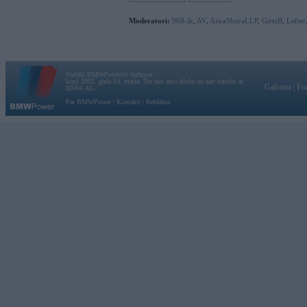
Moderatori:
968-jk
,
AV
,
AiwaShuraLLP
,
GirtzB
,
Lafter
Vortāls BMWPower.lv darbojas
kopš 2002. gada 14. maija. Tas nav auto klubs un nav saistīts ar
Galvena
|
Fo
BMW AG.
Par BMWPower
|
Kontakti
|
Reklāma