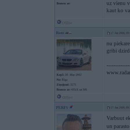
uz vienu v
Braucu ar:
kaut ko va
Offline
Rons
17. Jan 2006, 09
nu piekare
gribi dzir
-------------
www.radar
Kopš:
28. May 2002
No:
Rīga
Ziņojumi:
3275
Braucu ar:
435iX un M6
Offline
PERFS
17. Jan 2006, 09
Varbuut ek
un parasto