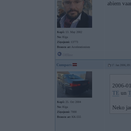
abiem vaa
Kopš:
13. May 2002
No:
Rīga
Ziņojumi:
13773
Braucu ar:
Accelerationism
Offline
Cumpars
17. Jan 2006, 09
2006-01
TE
un
Kopš:
25. Oct 2004
Neko jau
No:
Rīga
Ziņojumi:
7000
Braucu ar:
KK-555