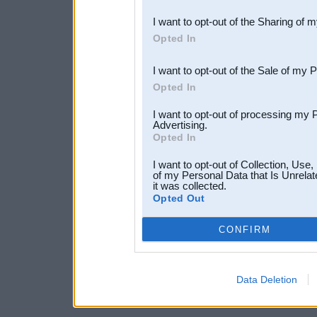
also be disclosed by us to 
I want to opt-out of the Sharing of 
Downstream Participants
th
Opted In
third parties.
I want to opt-out of the Sale of my 
Opted In
I want to opt-out of processing my 
Advertising.
Opted In
I want to opt-out of Collection, Use
of my Personal Data that Is Unrelat
it was collected.
Opted Out
CONFIRM
Data Deletion