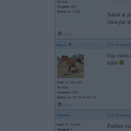
No:
Rīga
Ziņojumi:
4693
Braucu ar:
3.2DID
Sakot ar p
runa par i
Offline
Maxis
17. Jan 2006, 09
bija viens
bilsti
Kopš:
15. May 2002
No:
Rīga
Ziņojumi:
10088
Braucu ar:
F30 ‘19; i4 M50 `24
Offline
Tukums
17. Jan 2006, 09
Kopš:
16. Jan 2006
Paldies vis
Ziņojumi:
8