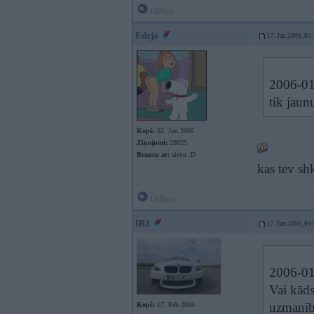
Offline
Edzja
17. Jan 2006, 00
2006-01-
tik jaun
Kopš:
02. Jun 2005
Ziņojumi:
29025
Braucu ar:
sievu :D
kas tev sh
Offline
IR3
17. Jan 2006, 04
2006-01
Vai kāds
uzmanīb
Kopš:
17. Feb 2004