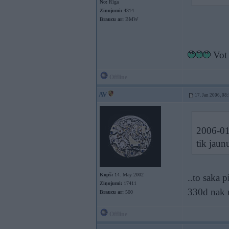
No:
Rīga
Ziņojumi:
4314
Braucu ar:
BMW
Vot 
Offline
AV
17. Jan 2006, 08
2006-01-
tik jaun
Kopš:
14. May 2002
..to saka 
Ziņojumi:
17411
330d nak n
Braucu ar:
500
Offline