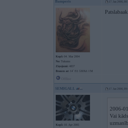
Bamperis
17. Jan 2006, 08
Patslabaak
Kopš:
04. Mar 2004
No:
Tukums
Ziņojumi:
4837
Braucu ar:
14` f11 530Xd ///M
Offline
SEMIGALL
17. Jan 2006, 09
2006-01
Vai kāds
uzmanīb
Kopš:
10. Apr 2005