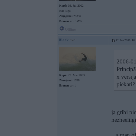
Kopš:
03. Jul 2002
No:
Rīga
Ziņojumi:
24359
Braucu ar:
BMW
Offline
Black
17. Jan 2006, 10
2006-01-
Principā
Kopš:
27. Mar 2003
x versij
Ziņojumi:
1788
piekari?
Braucu ar:
1
ja gribi p
nezheeliigi
...a man o