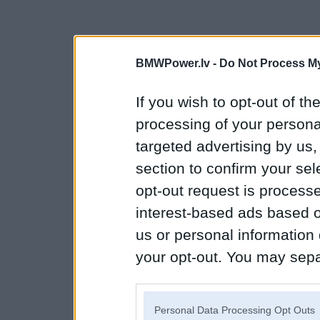
BMWPower.lv -
Do Not Process My
If you wish to opt-out of the
processing of your personal
targeted advertising by us
section to confirm your sel
opt-out request is proces
interest-based ads based o
us or personal information d
your opt-out. You may separ
disclosure of your personal
IAB’s list of downstream pa
Personal Data Processing Opt Outs