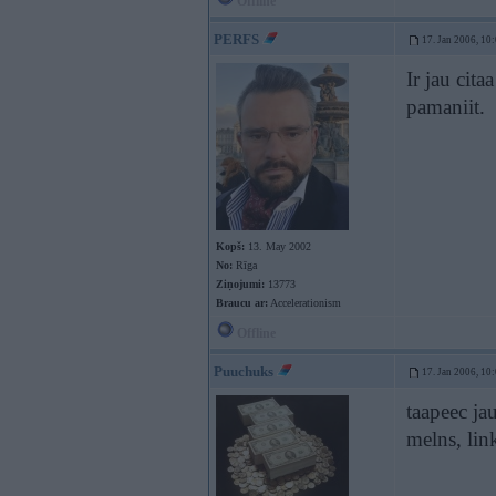
Offline
PERFS
17. Jan 2006, 10
Ir jau cita
pamaniit.
Kopš:
13. May 2002
No:
Rīga
Ziņojumi:
13773
Braucu ar:
Accelerationism
Offline
Puuchuks
17. Jan 2006, 10
taapeec jau
melns, link