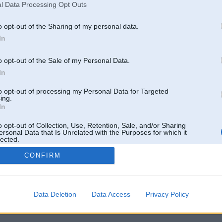
l Data Processing Opt Outs
o opt-out of the Sharing of my personal data.
In
o opt-out of the Sale of my Personal Data.
In
to opt-out of processing my Personal Data for Targeted
ing.
In
o opt-out of Collection, Use, Retention, Sale, and/or Sharing
ersonal Data that Is Unrelated with the Purposes for which it
lected.
Out
CONFIRM
 un nav saistīts ar
Galvena
|
Forums
|
Galerijas
|
Reģistrācija
|
Lietotaāji
|
Meklētājs
|
Reklā
Data Deletion
Data Access
Privacy Policy