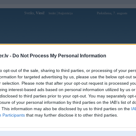
Sveiks,
Viesi!
|
Piektdiena, 7. augusts
Ienākt
Reģistrācija
Forums
Galerijas
Reģistrācija
Lietotāji
Meklētājs
.lv -
Do Not Process My Personal Information
Lietotāja Tukums profils
to opt-out of the sale, sharing to third parties, or processing of your per
formation for targeted advertising by us, please use the below opt-out s
Lietotājvārds:
Tukums
r selection. Please note that after your opt-out request is processed y
eing interest-based ads based on personal information utilized by us or
Ziņojumi forumā:
8
disclosed to third parties prior to your opt-out. You may separately opt-
Pēdējie ziņojumi forumā
[
]
losure of your personal information by third parties on the IAB’s list of
. This information may also be disclosed by us to third parties on the
IA
Participants
that may further disclose it to other third parties.