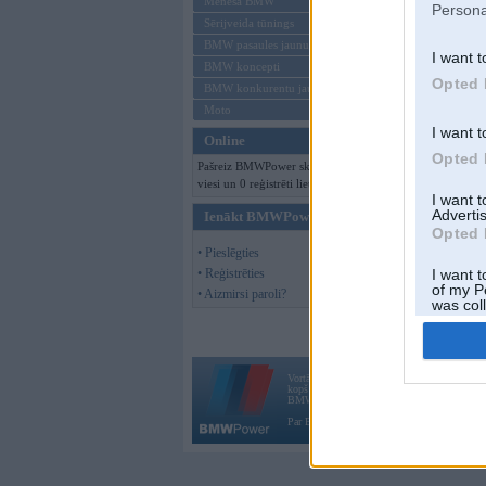
Mēneša BMW
Persona
Sērijveida tūnings
BMW pasaules jaunumi
I want t
BMW koncepti
Opted 
BMW konkurentu jaunumi
Moto
I want t
Online
Opted 
Pašreiz BMWPower skatās 106
viesi un 0 reģistrēti lietotāji.
I want 
Advertis
Ienākt BMWPower
Opted 
• Pieslēgties
• Reģistrēties
I want t
of my P
• Aizmirsi paroli?
was col
Opted 
Vortāls BMWPower.lv darbojas
kopš 2002. gada 14. maija. Tas nav auto klubs
BMW AG.
Par BMWPower
|
Kontakti
|
Reklāma